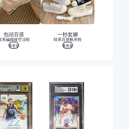
包頭百搭
一秒套腳
韓系編織後空涼鞋
韓系百搭帆布鞋
看更多
看更多