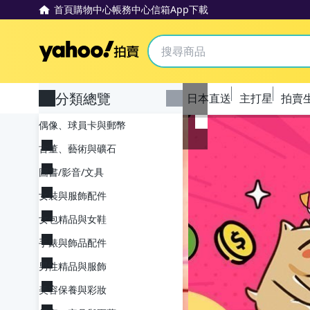
首頁
購物中心
帳務中心
信箱
App下載
Yahoo拍賣
分類總覽
日本直送
主打星
拍賣
偶像、球員卡與郵幣
古董、藝術與礦石
圖書/影音/文具
女裝與服飾配件
女包精品與女鞋
手錶與飾品配件
男性精品與服飾
美容保養與彩妝