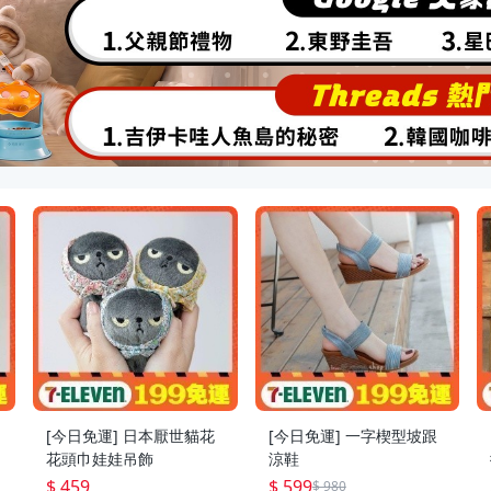
[今日免運] 日本厭世貓花
[今日免運] 一字楔型坡跟
花頭巾娃娃吊飾
涼鞋
$ 459
$ 599
$ 980