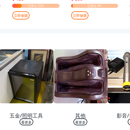
立即搶購
立即搶購
熱銷 TOP 10
熱銷 TOP 10
熱銷
五金/照明工具
其他
影音/
看更多
看更多