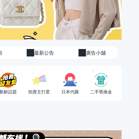
動
最新公告
廣告小舖
新鮮話題
拍賣主打星
日本代購
二手舊換金