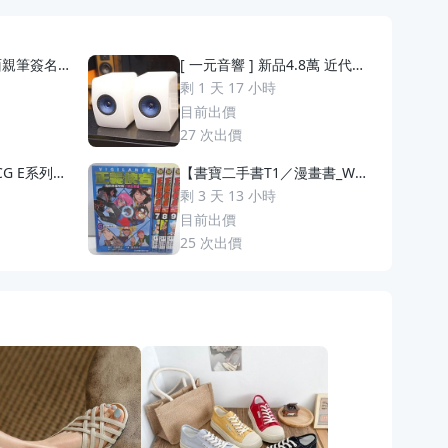
面親筆簽名鑑
[ 一元音響 ] 新品4.8萬 近代經
hrome Bla
典 英國 KEF LS50 Uni-Q同軸單
剩 1 天 17 小時
S 9 AU 10
體 二音路書架喇叭 一元起標
目前出價
27
次出價
CG E系列補
【書寶二手書T1／漫畫書_WQ
耿鬼
Z】正義使者-我的英雄學院之非
剩 3 天 13 小時
法英雄_6-9集間_4本合售
目前出價
25
次出價