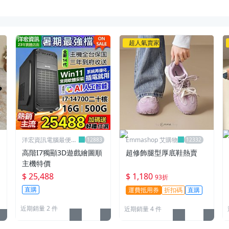
超人氣賣家
洋宏資訊電腦最便宜
Emmashop 艾購物
線上賣場
高階I7獨顯3D遊戲繪圖順
超修飾腿型厚底鞋熱賣
主機特價
$ 25,488
$ 1,180
93折
直購
運費抵用券
折扣碼
直購
近期銷量 2 件
近期銷量 4 件