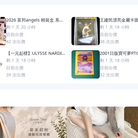
2026 富邦angels 精裝盒 系列
王建民漂亮金屬卡
最大獎✨ 李珠恩 李珠垠 《珠珠
定卡 2021 Topps C
剩 1 天 20 小時
剩 1 天 18 小時
寶貝 1of1》銘文 手繪Q版珠珠
ck Autographs BG
目前出價
目前出價
簽名 金簽 書卡 喵喵舞 性感 制
42
次出價
36
次出價
服 富邦悍將
【一元起標】ULYSSE NARDIN
2001日版寶可夢PT
雅典錶(35*38mm) MicheLang
充包第1彈 日文 
剩 1 天 18 小時
剩 1 天 18 小時
eLo米開郎基羅-大日期窗自動機
目前出價
目前出價
械腕錶
39
次出價
32
次出價