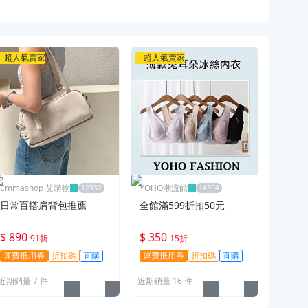
超人氣賣家
超人氣賣家
看更多精彩商品
Emmashop 艾購物
YOHO潮流館
日常百搭肩背包推薦
全館滿599折扣50元
$ 890
$ 350
91折
15折
運費抵用券
折扣碼
直購
運費抵用券
折扣碼
直購
近期銷量 7 件
近期銷量 16 件