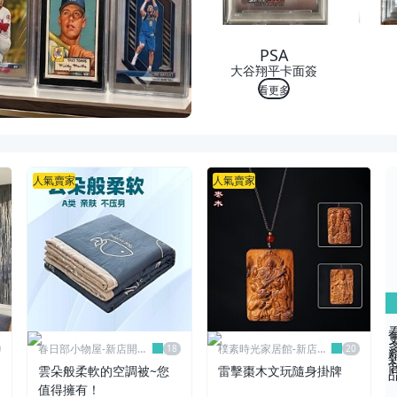
PSA
大谷翔平卡面簽
看更多
人氣賣家
人氣賣家
看更多
春日部小物屋-新店開業
樸素時光家居館-新店開
有優惠
業有優惠
雲朵般柔軟的空調被~您
雷擊棗木文玩隨身掛牌
值得擁有！