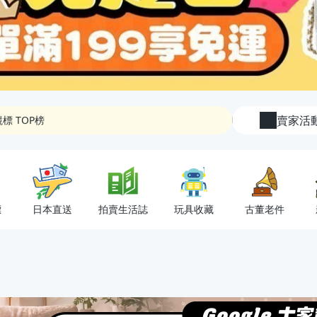
優惠！
POINT
按摩券！
標 TOP榜
賣家活
氣單品通通帶回家
優惠！
POINT
標
日本直送
拍賣生活誌
玩具收藏
古董老件
按摩券！
標 TOP榜
氣單品通通帶回家
優惠！