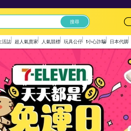
搜尋
生活誌
超人氣賣家
人氣競標
玩具公仔
❗️小心詐騙
日本代購