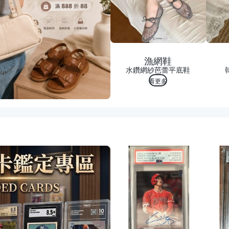
漁網鞋
水鑽網紗芭蕾平底鞋
看更多