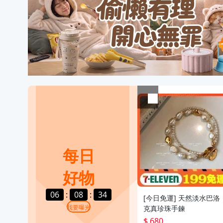
每日
好物
06
:
08
:
32
[今日免運] 天然淡水巴洛
我要曝光
克真珍珠手鍊
$ 680