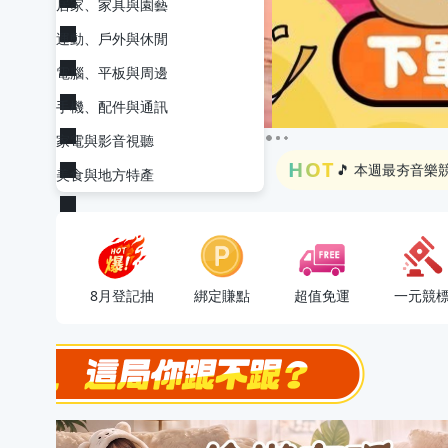
居家、家具與園藝
運動、戶外與休閒
極簡上架，刊登享
電腦、平板與周邊
天天開寶箱賺OPEN
手機、配件與通訊
下單抽VIVISPA
家電與影音視聽
🎵 本週最夯音樂競
HOT
美食與地方特產
流行主打星 ✨人
極簡上架，刊登享
天天開寶箱賺OPEN
8月登記抽
綁定賺點
超值免運
一元競
下單抽VIVISPA
🎵 本週最夯音樂競
流行主打星 ✨人
極簡上架，刊登享