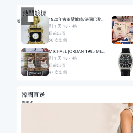
熱門競標
1820年古董壁爐鐘/法國巴黎名
看更多
匠 🇫🇷 Daschet Baullier 製作
剩 1 天 18 小時
17世紀貴族騎士雕塑 鎏金銅與
目前出價
黑大理石座鐘/機芯編號 2230
58
次出價
【一元起標】
MICHAEL JORDAN 1995 META
L 金屬卡金銀版兩張一起出售稀
剩 1 天 18 小時
少
目前出價
47
次出價
韓國直送
看更多