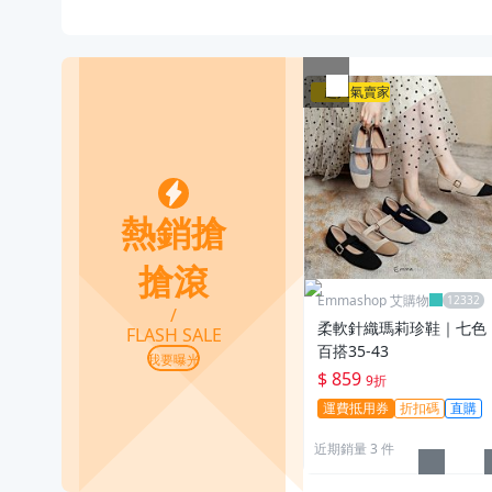
超人氣賣家
熱銷搶搶滾
熱銷搶
搶滾
Emmashop 艾購物
/
柔軟針織瑪莉珍鞋｜七色
FLASH SALE
百搭35-43
我要曝光
$ 859
9折
運費抵用券
折扣碼
直購
近期銷量 3 件