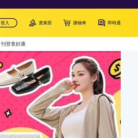
登入
賣東西
購物車
即時通
刊登拿好康
關閉