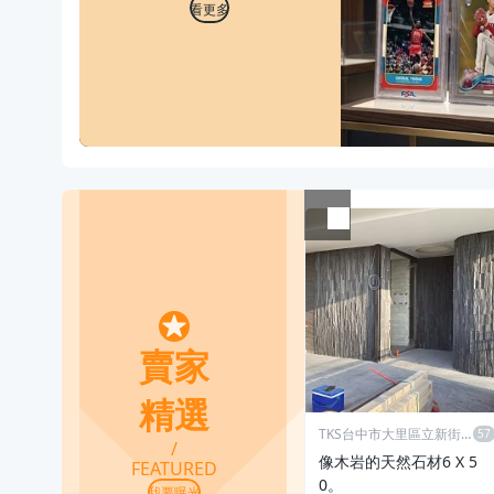
看更多
賣家精選
賣家
精選
TKS台中市大里區立新街1
/
72
像木岩的天然石材6 X 5
FEATURED
0。
我要曝光