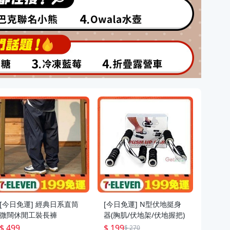
[今日免運] 經典日系直筒
[今日免運] N型伏地挺身
[今日免
微闊休閒工裝長褲
器(胸肌/伏地架/伏地握把)
CS 
$ 499
$ 199
$ 2,3
$ 270