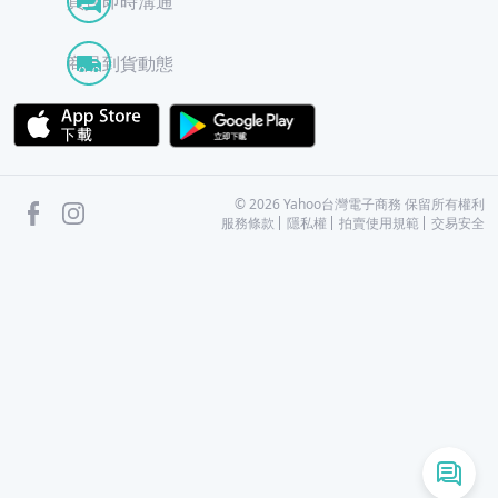
買賣即時溝通
商品到貨動態
APP Store
Google Play
facebook
Instagram
©
2026
Yahoo台灣電子商務 保留所有權利
服務條款
隱私權
拍賣使用規範
交易安全