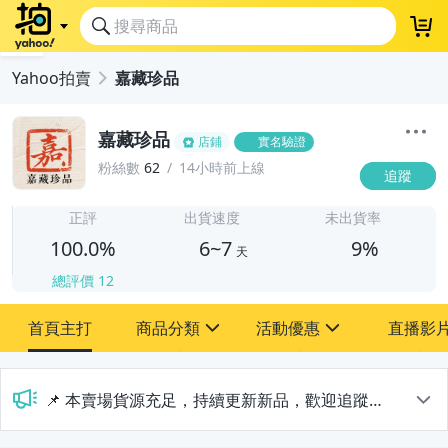
Yahoo拍賣
嘉藏珍品
嘉藏珍品
店鋪
實名驗證
粉絲數
62
14小時前上線
追蹤
6
正評
出貨速度
未出貨率
100.0%
6~7
9%
天
總評價
12
首頁主打
商品分類
活動優惠
直播影
sign
sign
anchor
2
其它
[全店] 粉絲專享
a
📌 本賣場貨源充足，持續更新新品，歡迎追蹤選購。網路能買到的商品，我們都能幫您找貨、給您更優惠的價格，歡迎私訊詢問！
[全店] 週年慶