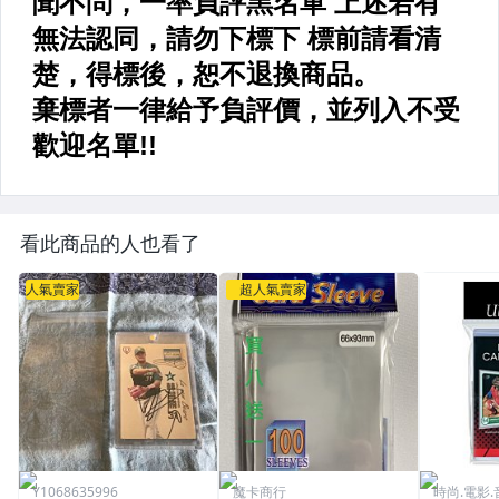
看此商品的人也看了
人氣賣家
超人氣賣家
Y1068635996
魔卡商行
時尚.電影.