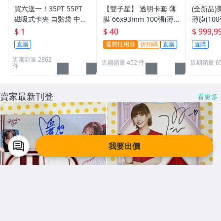
買六送一！35PT 55PT
【雙子星】 透明卡套 薄
(全新品)美
磁吸式卡夾 自黏袋 中華
膜 66x93mm 100張(薄)
薄膜(10
職棒球員卡 遊戲王 寶可
適用 BBM MLB Topps C
次到貨日期:
$ 1
$ 40
$ 999,9
夢PTCG 漫威 ultra pro
PBL 球員卡
直購
運費抵用券
折扣碼
直購
直購
可用
近期銷量 2862
近期銷量 452 件
近期銷量 6
件
賣家最新刊登
看更多
我要出價
Y3844740005
Y3844740005