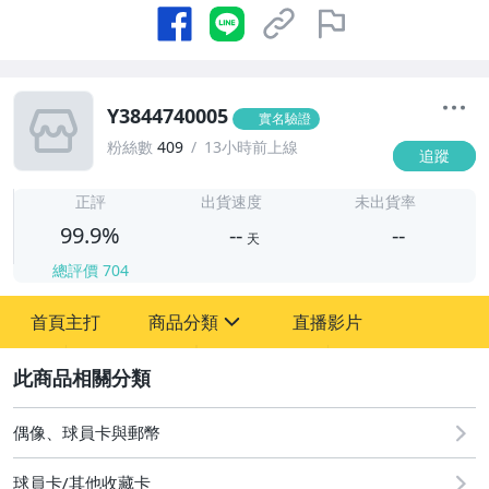
Y3844740005
實名驗證
粉絲數
409
13小時前上線
追蹤
-
-
正評
出貨速度
未出貨率
99.9%
--
--
天
總評價
704
-
首頁主打
商品分類
直播影片
-
sign
偶像、球員卡與郵幣
2
偶像、球員卡與郵幣
球員卡/其他收藏卡