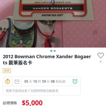
2012 Bowman Chrome Xander Bogaer
6
ts 親筆簽名卡
競標
05
天
10
時
59
分
08
秒結束
/
賣家可提前結束
拍賣時間會自動延長
$5,000
起標價格