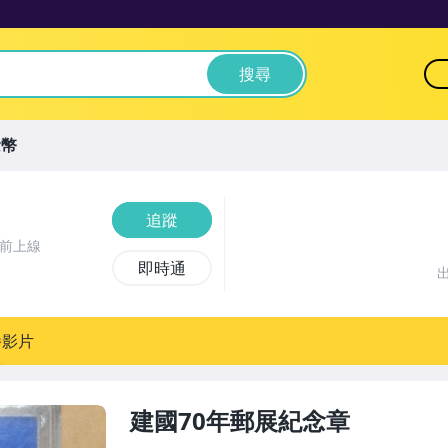
搜尋
念幣
追蹤
時前上線
即時通
播影片
建國70年郵展紀念章