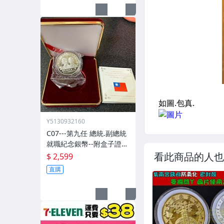
Y5130932160
C07---第九任 總統.副總統
就職紀念銀幣--附盒子證書
(無外紙盒)
看此商品的人也
$ 2,599
直購