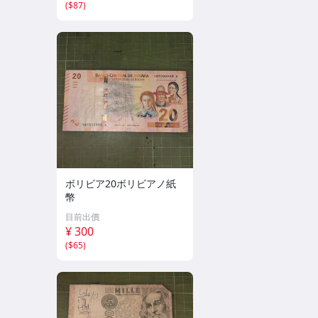
(
$87
)
ボリビア20ボリビアノ紙
幣
目前出價
¥ 300
(
$65
)