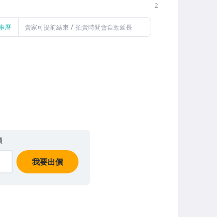
2
/
事曆
賣家可提前結束
拍賣時間會自動延長
價
我要出價