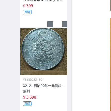
的智慧女神)與不死鳥
$ 399
直購
Y5130932160
X212--明治29年一元龍銀--
無補
$ 3,698
直購