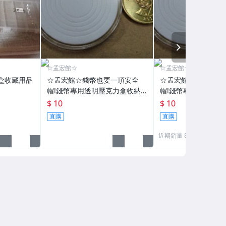
NEXT
☆孟宏館☆
☆孟宏館☆
盒收藏用品
☆孟宏館☆錢幣也要一頂安全
☆孟宏館☆錢幣也要
帽!錢幣專用透明壓克力盒收納
帽!錢幣專用透明壓
保護盒.1枚10元~硬幣收藏盒
保護盒.1枚10元~收藏
$ 10
$ 10
直購
直購
近期銷量 830 件