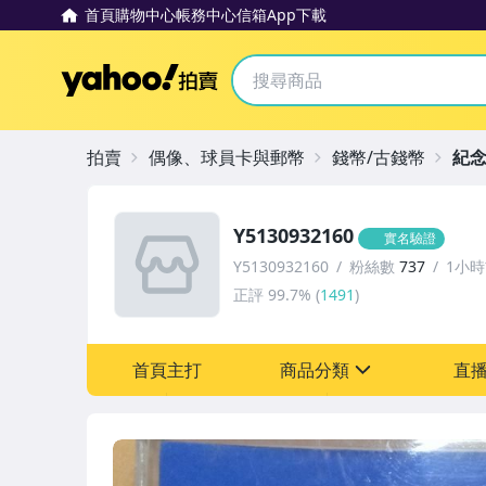
首頁
購物中心
帳務中心
信箱
App下載
Yahoo拍賣
拍賣
偶像、球員卡與郵幣
錢幣/古錢幣
紀
Y5130932160
實名驗證
Y5130932160
粉絲數
737
1小
正評
99.7%
(
1491
)
首頁主打
商品分類
直
sign
古董、藝術與礦石
偶像、球員卡與郵幣