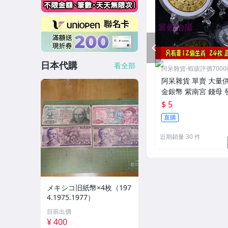
PREV
日本代購
看全部
阿呆雜貨-蝦疲評價7000
阿呆雜貨 單賣 大量
金銀幣 紫南宮 錢母 
殼 保護殼 40mm 專
$ 5
壓克力透明圓盒硬幣
直購
平 40 36 30 278
近期銷量 30 件
メキシコ旧紙幣×4枚（197
4.1975.1977）
目前出價
¥ 400