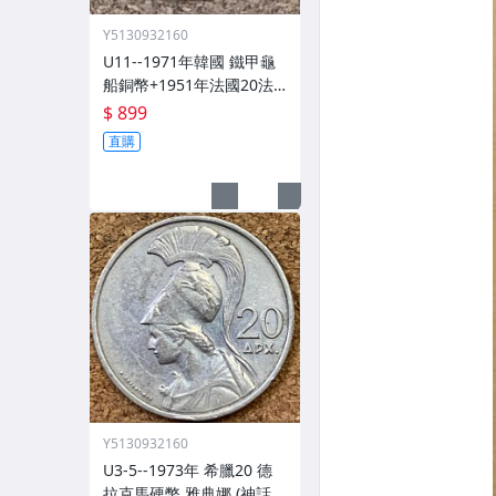
Y5130932160
U11--1971年韓國 鐵甲龜
船銅幣+1951年法國20法
郎公雞鋁青銅+1958年埃及
$ 899
10 米利姆獅身人面像鋁青
直購
銅共3枚
Y5130932160
U3-5--1973年 希臘20 德
拉克馬硬幣 雅典娜 (神話中