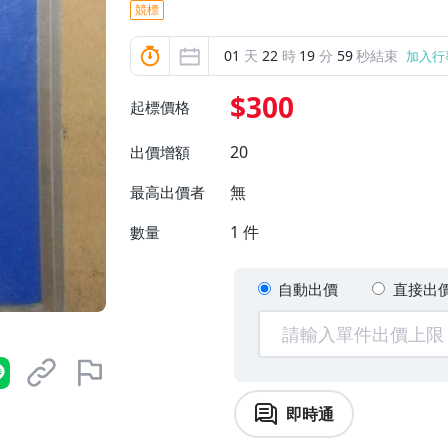
競標
01
天
22
時
19
分
58
秒結束
加入行
$300
起標價格
20
出價增額
無
最高出價者
1
件
數量
自動出價
直接出
即時通