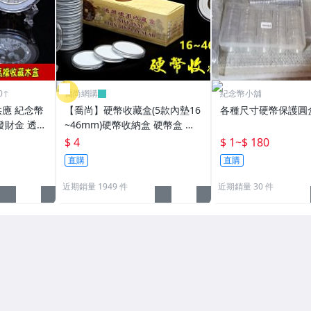
0↑
喬尚網購
紀念幣小舖
供應 紀念幣
【喬尚】硬幣收藏盒(5款內墊16
各種尺寸硬幣保護圓
發財金 透明
~46mm)硬幣收納盒 硬幣盒 錢
用 比特幣
幣盒 紀念幣盒 硬幣保護 錢母保
$ 4
$ 1
~
$ 180
盒收藏盒
護殼
直購
直購
近期銷量 1949 件
近期銷量 30 件