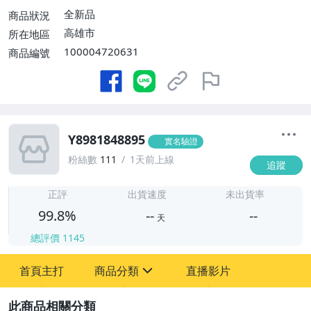
全新品
商品狀況
高雄市
所在地區
100004720631
商品編號
Y8981848895
實名驗證
粉絲數
111
1天前上線
追蹤
-
-
正評
出貨速度
未出貨率
99.8%
--
--
天
總評價
1145
-
首頁主打
商品分類
直播影片
-
sign
圖書/影音/文具