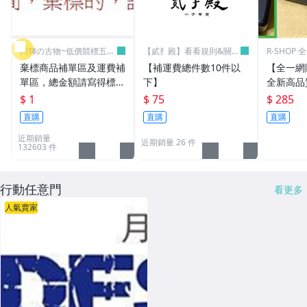
阿輝の古物~低價競標五六
【貳扌殿】看看規則&關於
R-SHOP
日結標
我
棄標商品補單區及運費補
【補運費總件數10件以
【全一網
單區，總金額請寫得標商
下】
全新高品質
品金額，運費請寫棄標商
筆電 變壓器
$ 1
$ 75
$ 285
品原設定之運費
3.16A通用
直購
直購
直購
L30 N10
近期銷量
近期銷量 26 件
132603 件
行動任意門
看更多
人氣賣家