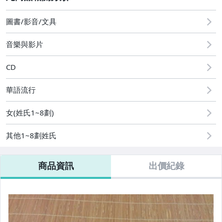
2
居家、家具與園藝
圖書/影音/文具
玩具、模型與公仔
音樂與影片
偶像、球員卡與郵幣
CD
女包精品與女鞋
華語流行
家電與影音視聽
女(姓氏1~8劃)
運動、戶外與休閒
其他1~8劃姓氏
商品資訊
出價紀錄