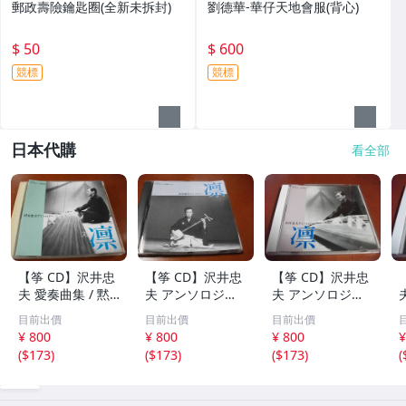
郵政壽險鑰匙圈(全新未拆封)
劉德華-華仔天地會服(背心)
$ 50
$ 600
競標
競標
日本代購
看全部
【筝 CD】沢井忠
【筝 CD】沢井忠
【筝 CD】沢井忠
夫 愛奏曲集 / 黙
夫 アンソロジー
夫 アンソロジー
示 、波 、二つの
「凜」からの分売
「凜」からの分売
目前出價
目前出價
目前出價
相 、箏二重奏ソ
沢井忠夫作品集
沢井忠夫 作品集
¥ 800
¥ 800
¥ 800
¥
ナタ 杵屋正邦 、
ライブ 風衣、水
第三集 “光る海”
(
$173
)
(
$173
)
(
$173
)
(
入野義朗 、小野
の声、枯野砧、五
（限定販売） 200
衛 他 (1971/197
節の舞、ファンタ
1
3/1976)
ジア (限定）