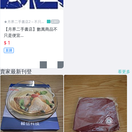
★月界二手書店2～不只是
便宜...★
【月界二手書店】數萬商品不
只是便宜…
$ 1
直購
賣家最新刊登
看更多