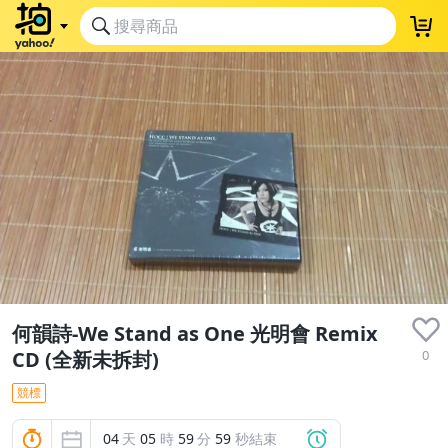
何韻詩-We Stand as One 光明會 Remix
0
CD (全新未拆封)
競標
04
天
05
時
59
分
58
秒結束