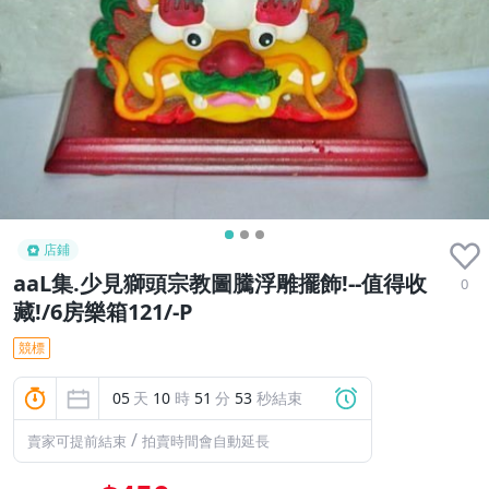
店鋪
aaL集.少見獅頭宗教圖騰浮雕擺飾!--值得收
0
藏!/6房樂箱121/-P
競標
05
天
10
時
51
分
52
秒結束
/
賣家可提前結束
拍賣時間會自動延長