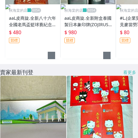
秋海棠的店
秋海棠的店
秋海棠的
aaL皮商旋.全新八十六年
aaL皮商旋.全新附盒泰國
#L.(企
全國老馬盃籃球賽紀念風
製日本象印牌(ZOJIRUSH
見麥當勞軍
獅爺擺飾可當筆筒!--金門
I)0.48公升不鏽鋼黑色保
-值得收藏!
$ 480
$ 980
$ 80
縣縣長陳水在贈!/6房樂
溫/保冷瓶!
競標
競標
競標
箱126/-P
賣家最新刊登
看更多