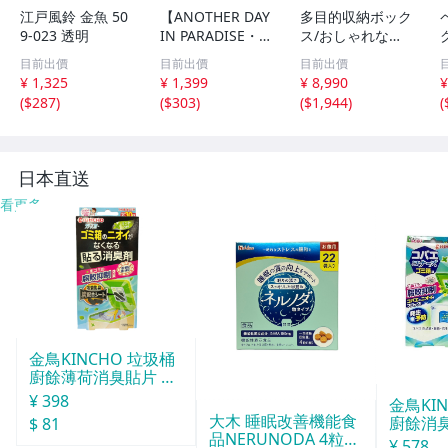
江戸風鈴 金魚 50
【ANOTHER DAY
多目的収納ボック
9-023 透明
IN PARADISE・
ス/おしゃれなマ
ハワイ】※《エン
ルチカラーボック
目前出價
目前出價
目前出價
ボスメタルサイ
ス 6段3枚扉/キャ
¥ 1,325
¥ 1,399
¥ 8,990
¥
ン》 アメリカン
ビネット 飾り棚
(
$287
)
(
$303
)
(
$1,944
)
(
雑貨 エンボス看
本棚 テレビ台 食
板 ブリキ看板
器棚/ダークブラ
143
ウン/新品 即決/a
3
a
日本直送
看更多
金鳥KINCHO 垃圾桶
廚餘薄荷消臭貼片 約
30天分
¥ 398
金鳥KI
大木 睡眠改善機能食
廚餘消臭
$ 81
品NERUNODA 4粒22
分
¥ 578