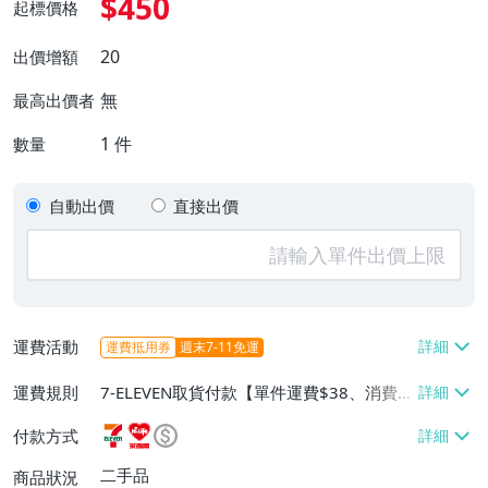
$450
起標價格
20
出價增額
無
最高出價者
1
件
數量
自動出價
直接出價
運費活動
運費抵用券
週末7-11免運
運費規則
7-ELEVEN取貨付款【單件運費$38、消費滿
$2000免運費】、萊爾富取貨付款【單件運
付款方式
費$60、消費滿$2000免運費】、面交/自
取/不寄送【免運費】、郵局掛號【單件運
二手品
商品狀況