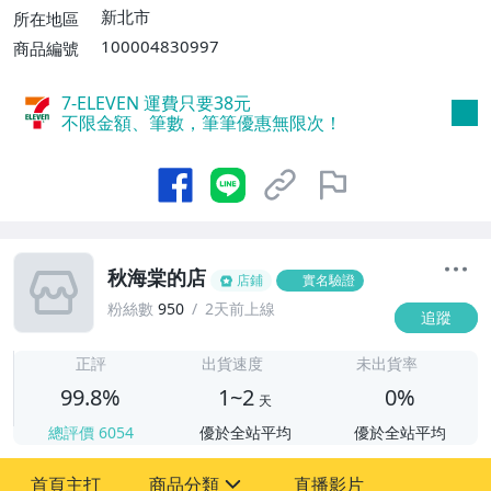
費$80、消費滿$2000免運費】
新北市
所在地區
100004830997
商品編號
7-ELEVEN 運費只要
38
元
不限金額、筆數，筆筆優惠無限次！
秋海棠的店
店鋪
實名驗證
粉絲數
950
2天前上線
追蹤
1
正評
出貨速度
未出貨率
99.8%
1~2
0%
天
總評價
6054
優於全站平均
優於全站平均
首頁主打
商品分類
直播影片