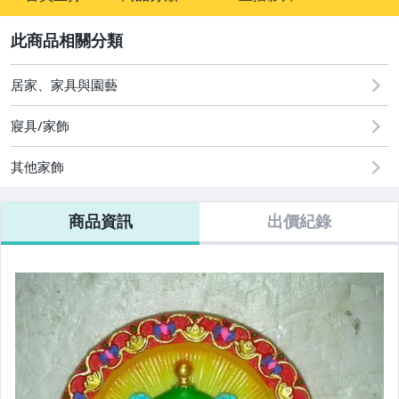
sign
2
其它
居家、家具與園藝
寢具/家飾
其他家飾
商品資訊
出價紀錄