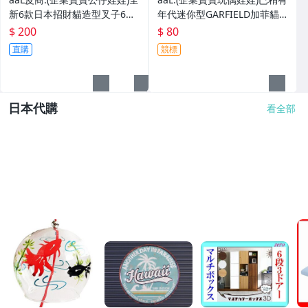
新6款日本招財貓造型叉子6
年代迷你型GARFIELD加菲貓
入!!--造型都不一樣值得收藏!!/
拿紅色心型造型公仔!--保存良
$ 200
$ 80
大4/-P
好值得收藏!/6房樂箱1
直購
競標
日本代購
看全部