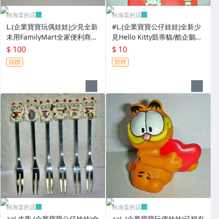
秋海棠的店
秋海棠的店
L.(企業寶寶玩偶娃娃)少見全新
#L.(企業寶寶公仔娃娃)全新少
未用FamilyMart全家便利商店
見Hello Kitty凱蒂貓/酷企鵝造
鐵質筆盒!--值得擁有!
型紅包袋5個一套誠泰銀行所
$ 100
$ 10
贈!
競標
競標
秋海棠的店
秋海棠的店
aaL皮商.(企業寶寶公仔娃娃)全
aaL.(企業寶寶玩偶娃娃)已稍有