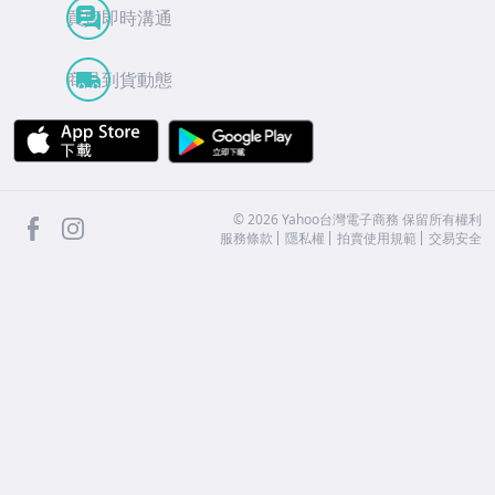
買賣即時溝通
商品到貨動態
APP Store
Google Play
facebook
Instagram
©
2026
Yahoo台灣電子商務 保留所有權利
服務條款
隱私權
拍賣使用規範
交易安全