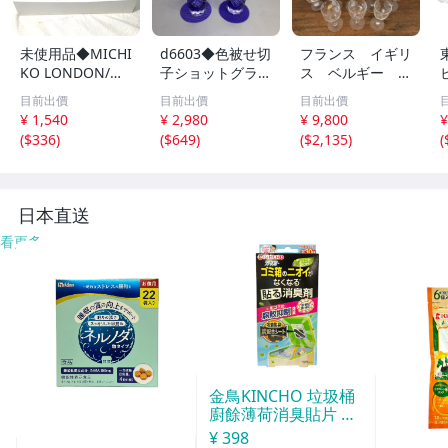
未使用品◆MICHI
d6603◆色被せ切
フランス イギリ
KO LONDON/ミ
子ショットグラス
ス ベルギー グ
チコロンドン◆グ
5客セット◆コー
ラス ヴィンテー
目前出價
目前出價
目前出價
ラスセット ピッ
スター付き/口径
ジ 13点セット ま
¥ 1,540
¥ 2,980
¥ 9,800
¥
チャー2個 グラス
5.2cm高さ10.5c
とめ売り ショッ
(
$336
)
(
$649
)
(
$2,135
)
(
５客 食器
m
トグラス リキュ
ールグラス
日本直送
看更多
金鳥KINCHO 垃圾桶
廚餘薄荷消臭貼片 約
30天分
¥ 398