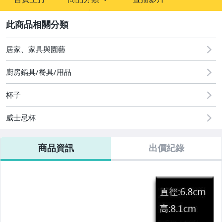
sign
2
圖書/影音/文具
居家、家具與園藝
居家、家具與園藝
家電與影音視聽
廚房鍋具/餐具/用品
杯子
威士忌杯
商品資訊
出價紀錄