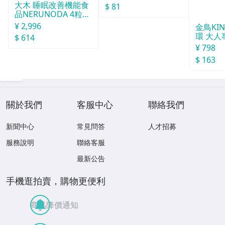
大木 睡眠改善機能食
$ 81
品NERUNODA 4粒22
袋
¥ 2,996
金鳥KI
環 大人
$ 614
¥ 798
$ 163
關於我們
客服中心
聯絡我們
新聞中心
常見問答
人才招募
服務說明
聯絡客服
最新公告
手機逛拍賣，購物更便利
商品降價通知