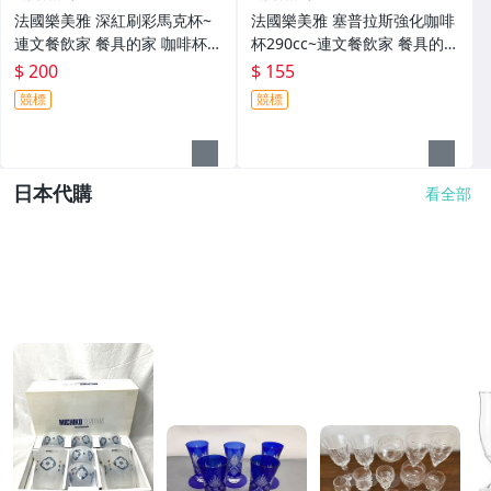
法國樂美雅 深紅刷彩馬克杯~
法國樂美雅 塞普拉斯強化咖啡
連文餐飲家 餐具的家 咖啡杯
杯290cc~連文餐飲家 餐具的家
茶杯 強化玻璃瓷 ACH2787
馬克杯 茶杯 強化玻璃瓷 AC27
$ 200
$ 155
028
競標
競標
日本代購
看全部