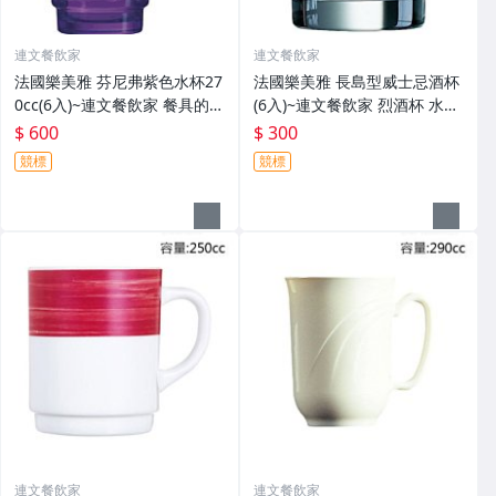
連文餐飲家
連文餐飲家
法國樂美雅 芬尼弗紫色水杯27
法國樂美雅 長島型威士忌酒杯
0cc(6入)~連文餐飲家 餐具的家
(6入)~連文餐飲家 烈酒杯 水杯
果汁杯 玻璃杯 平底杯ACJ3685
果汁杯 啤酒杯 玻璃杯 ACE588
$ 600
$ 300
(已售完無庫存)
4
競標
競標
連文餐飲家
連文餐飲家