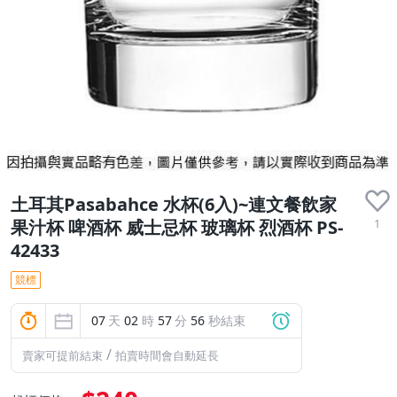
土耳其Pasabahce 水杯(6入)~連文餐飲家
1
果汁杯 啤酒杯 威士忌杯 玻璃杯 烈酒杯 PS-
42433
競標
07
天
02
時
57
分
55
秒結束
/
賣家可提前結束
拍賣時間會自動延長