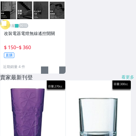
雁渟屋
改裝電器電燈無線遙控開關
$ 150
~
$ 360
直購
近期銷量 4 件
賣家最新刊登
看更多