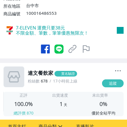
台中市
所在地區
100016486553
商品編號
7-ELEVEN 運費只要
38
元
不限金額、筆數，筆筆優惠無限次！
連文餐飲家
實名驗證
粉絲數
678
17小時前上線
追蹤
1
正評
出貨速度
未出貨率
100.0%
1
0%
天
總評價
870
優於全站平均
首頁主打
商品分類
直播影片