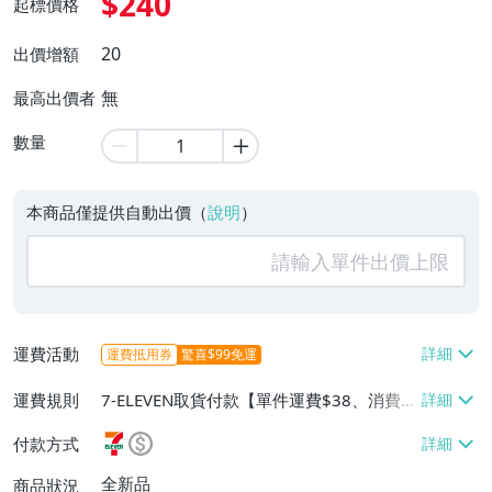
$240
起標價格
20
出價增額
無
最高出價者
數量
本商品僅提供自動出價（
說明
）
運費活動
運費抵用券
驚喜$99免運
運費規則
7-ELEVEN取貨付款【單件運費$38、消費滿
$60000免運費】、宅配/貨運【單件運費$1
付款方式
50、消費滿$60000免運費】、面交/自取/
不寄送【免運費】
全新品
商品狀況