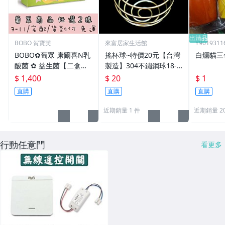
出清品
BOBO 賀寶芙
來富居家生活館
Y9019311
BOBO✿葡眾 康爾喜N乳
搖杯球~特價20元【台灣
白爛貓三
酸菌 ✿ 益生菌【二盒免
製造】304不鏽鋼球18-8
運】 超商付&先匯款宅配
搖搖球 雪克球 攪拌球 鐵
$ 1,400
$ 20
$ 1
另有康爾喜&康悅兒【13
球 彈簧球 可搖健身房蛋
直購
直購
直購
90】
白粉及賀寶芙奶昔
近期銷量 1 件
近期銷量 20
行動任意門
看更多