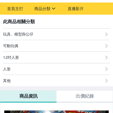
-
首頁主打
商品分類
直播影片
-
sign
圖書/影音/文具
2
汽機車精品百貨
玩具、模型與公仔
玩具、模型與公仔
可動玩偶
居家、家具與園藝
12吋人形
男性精品與服飾
人形
美容保養與彩妝
其他
女包精品與女鞋
運動、戶外與休閒
商品資訊
出價紀錄