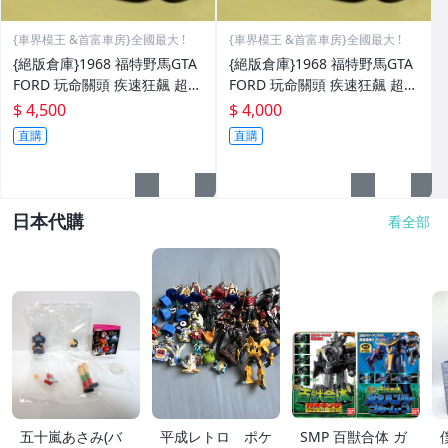
{車界模王 &首富車房}全國最大 !
{車界模王 &首富車房}全國最大 !
{絕版倉庫}1968 福特野馬GTA
{絕版倉庫}1968 福特野馬GTA
FORD 玩命關頭 疾速狂飆 超稀
FORD 玩命關頭 疾速狂飆 超稀
有!!!
有!!!
$ 4,500
$ 4,000
直購
直購
日本代購
看全部
五十嵐あさみ(バ
平成レトロ ポケ
SMP 百獣合体 ガ