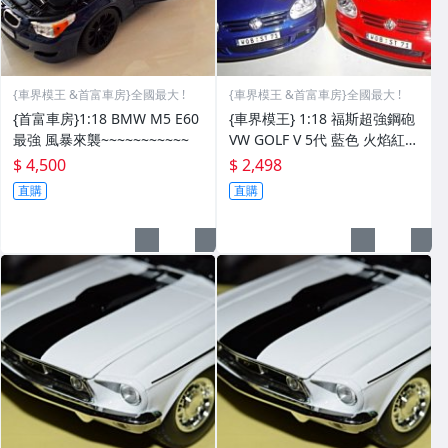
{車界模王 &首富車房}全國最大 !
{車界模王 &首富車房}全國最大 !
{首富車房}1:18 BMW M5 E60
{車界模王} 1:18 福斯超強鋼砲
最強 風暴來襲~~~~~~~~~~~
VW GOLF V 5代 藍色 火焰紅 2
色全新到!!!!!
$ 4,500
$ 2,498
直購
直購