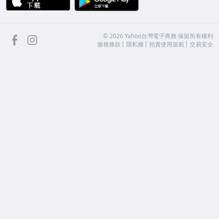
facebook
Instagram
©
2026
Yahoo台灣電子商務 保留所有權利
服務條款
隱私權
拍賣使用規範
交易安全