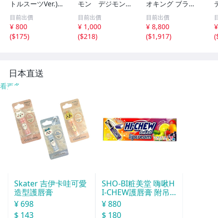
トルスーツVer.)G
モン デジモン
オキング ブラッ
FC MEZZO-メゾ F
ワンピース フィ
クバージョン&百
目前出價
目前出價
目前出價
eaturing フィギ
ギュア 大量まと
獣合体 ガオハン
¥ 800
¥ 1,000
¥ 8,800
¥
ュア レアバージ
め売り 特撮 アニ
ターブルームーン
(
$175
)
(
$218
)
(
$1,917
)
(
ョン■美少女フィ
メ ゲーム キャラ
【プレミアムバン
ギュア/未開封品/
クター ジャンク
ダイ限定】開封品
当時物/希少
品
日本直送
看更多
Skater 吉伊卡哇可愛
SHO-BI粧美堂 嗨啾H
造型護唇膏
I-CHEW護唇膏 附吊
飾(款式隨機)
¥ 698
¥ 880
$ 143
$ 180