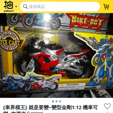
{車界模王} 就是要變~變型金剛1:12 機車可
0