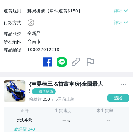
運費規則
郵局掛號【單件運費$150】
付款方式
全新品
商品狀況
台南市
所在地區
100027012218
商品編號
{車界模王 &首富車房}全國最大
!
實名驗證
追蹤
粉絲數
353
5天前上線
-
-
正評
出貨速度
未出貨率
99.4%
--
--
天
總評價
343