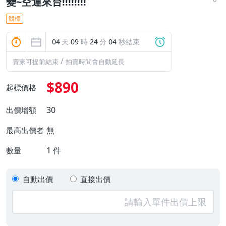
變~空運來台!!!!!!!!
競標
04
天
09
時
24
分
03
秒結束
/
賣家可提前結束
拍賣時間會自動延長
$890
起標價格
30
出價增額
無
最高出價者
1
件
數量
自動出價
直接出價