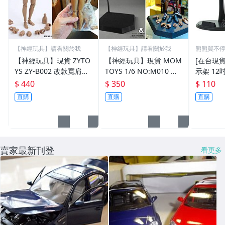
【神經玩具】請看關於我
【神經玩具】請看關於我
熊熊買不
【神經玩具】現貨 ZYTO
【神經玩具】現貨 MOM
[在台現貨]
YS ZY-B002 改款寬肩肉
TOYS 1/6 NO:M010 蛇
示架 12
膚色素體 1/6比例12吋人
形-金屬軟管地台支架 12
贈 18張
$ 440
$ 350
$ 110
偶用 軍事人偶 美術骨架
吋人偶用 ENTERBAY 蛇
直購
直購
直購
人體素描
管
賣家最新刊登
看更多