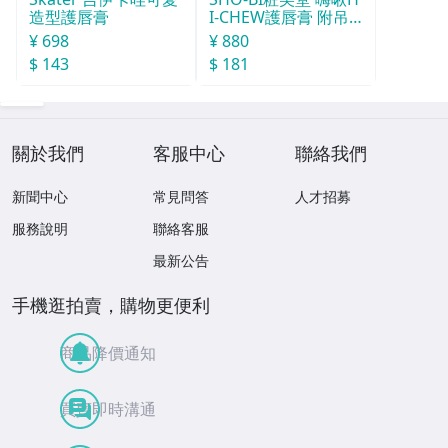
造型護唇膏
I-CHEW護唇膏 附吊
飾(款式隨機)
¥ 698
¥ 880
$ 143
$ 181
關於我們
客服中心
聯絡我們
新聞中心
常見問答
人才招募
服務說明
聯絡客服
最新公告
手機逛拍賣，購物更便利
商品降價通知
買賣即時溝通