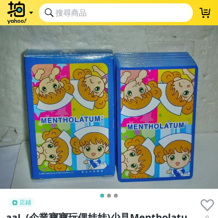
店鋪
aaL.(企業寶寶玩偶娃娃)少見Mentholatu
0