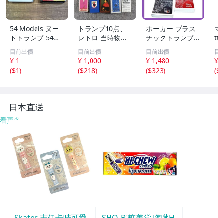
54 Models ヌー
トランプ10点、
ポーカー プラス
ドトランプ 54枚
レトロ 当時物、
チックトランプ C
t
箱付き トランプ
経年保管現状品、
OPAG コパッグ P
目前出價
目前出價
目前出價
当時物 カードゲ
カードゲーム テ
oker Stars
¥ 1
¥ 1,000
¥ 1,480
¥
ーム レトロ カー
ーブルゲーム
(
$1
)
(
$218
)
(
$323
)
(
ド
日本直送
看更多
Skater 吉伊卡哇可愛
SHO-BI粧美堂 嗨啾H