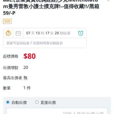
m曼秀雷敦小護士撲克牌!--值得收藏!!/黑箱
59/-P
競標
07
天
13
時
17
分
28
秒結束
/
賣家可提前結束
拍賣時間會自動延長
$80
起標價格
20
出價增額
無
最高出價者
1
件
數量
自動出價
直接出價