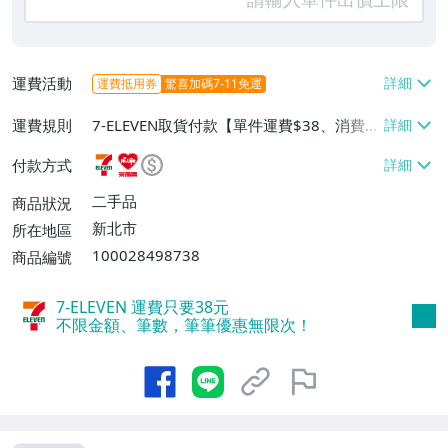
運費活動
運費抵用券
驚喜加碼7-11免運
運費規則
7-ELEVEN取貨付款【單件運費$38、消費滿
$2000免運費】、萊爾富取貨付款【單件運
付款方式
費$60、消費滿$2000免運費】、面交/自
取/不寄送【免運費】、郵局掛號【單件運
二手品
商品狀況
費$80、消費滿$2000免運費】
新北市
所在地區
100028498738
商品編號
7-ELEVEN 運費只要
38
元
不限金額、筆數，筆筆優惠無限次！