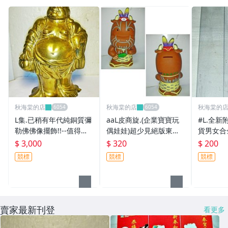
秋海棠的店
秋海棠的店
秋海棠的
L集.已稍有年代純銅質彌
aaL皮商旋.(企業寶寶玩
#L.全新
勒佛佛像擺飾!!--值得收
偶娃娃)超少見絕版東南
貨男女合
藏!/6廳長箱底/-P
旅行社40週年非洲紀念
收藏!/6房
$ 3,000
$ 320
$ 200
寶寶/存錢筒/撲滿!/6房壁
競標
競標
競標
箱/-P
賣家最新刊登
看更多