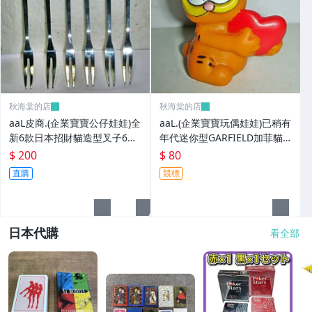
秋海棠的店
秋海棠的店
aaL皮商.(企業寶寶公仔娃娃)全
aaL.(企業寶寶玩偶娃娃)已稍有
新6款日本招財貓造型叉子6
年代迷你型GARFIELD加菲貓
入!!--造型都不一樣值得收藏!!/
拿紅色心型造型公仔!--保存良
$ 200
$ 80
大4/-P
好值得收藏!/6房樂箱1
直購
競標
日本代購
看全部