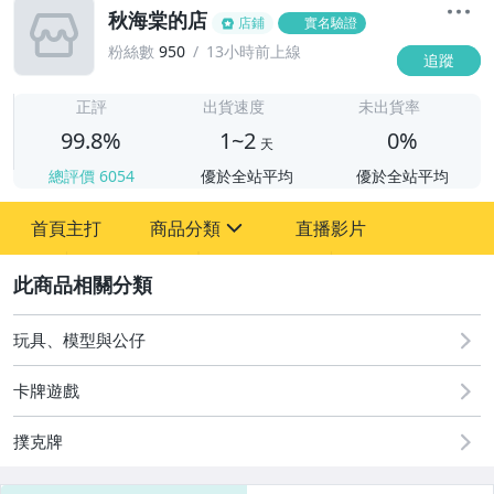
秋海棠的店
店鋪
實名驗證
粉絲數
950
13小時前上線
追蹤
1
正評
出貨速度
未出貨率
99.8%
1~2
0%
天
總評價
6054
優於全站平均
優於全站平均
首頁主打
商品分類
直播影片
sign
2
其它
玩具、模型與公仔
卡牌遊戲
撲克牌