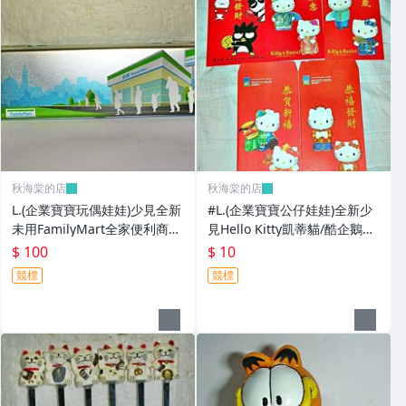
秋海棠的店
秋海棠的店
L.(企業寶寶玩偶娃娃)少見全新
#L.(企業寶寶公仔娃娃)全新少
未用FamilyMart全家便利商店
見Hello Kitty凱蒂貓/酷企鵝造
鐵質筆盒!--值得擁有!
型紅包袋5個一套誠泰銀行所
$ 100
$ 10
贈!
競標
競標