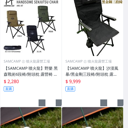
SAMCAMP ㊣ 噴火龍露營工場
SAMCAMP ㊣ 噴火龍露營工場
【SAMCAMP 噴火龍】野樂 黑
【SAMCAMP 噴火龍】沙漠風
森戰術6段椅/附頭枕 露營椅 躺
暴/黑金剛三段椅/附頭枕 露營
椅 休閒椅 ※ 收納方便、舒適
椅 躺椅 休閒椅 ※ 收納方便、
$ 2,280
$ 9,999
耐坐
舒適耐坐
直購
直購