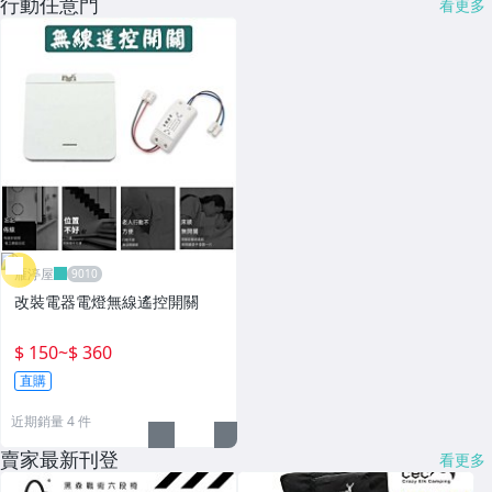
行動任意門
看更多
雁渟屋
改裝電器電燈無線遙控開關
$ 150
~
$ 360
直購
近期銷量 4 件
賣家最新刊登
看更多