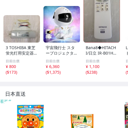
3 TOSHIBA 東芝
宇宙飛行士 スタ
Bana8◆HITACH
蛍光灯用安定器 F
ープロジェクター
I/日立 IR-B01H
RH-2-40226B 20
星空ライト キッ
照明 リモコン
目前出價
目前出價
目前出價
0V 60Hz FLR40S
ズルーム 天井 US
¥ 800
¥ 6,360
¥ 1,100
¥
2灯用 蛍光灯安定
B給電 子供へのプ
(
$173
)
(
$1,375
)
(
$238
)
(
器 照明器具 蛍光
レゼント 誕生日
灯 安定器 電材 電
と新年の贈り物
設資材
(B)
日本直送
看更多