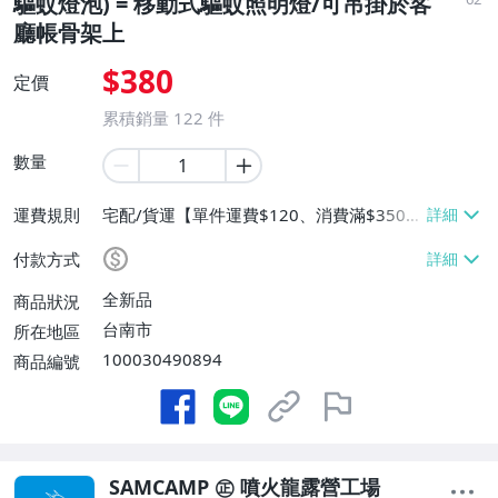
驅蚊燈泡) = 移動式驅蚊照明燈/可吊掛於客
廳帳骨架上
$380
定價
累積銷量
122
件
數量
運費規則
宅配/貨運【單件運費$120、消費滿$3500
免運費】
付款方式
全新品
商品狀況
台南市
所在地區
100030490894
商品編號
SAMCAMP ㊣ 噴火龍露營工場