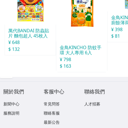
金鳥KI
廚餘薄
30天分
¥ 398
萬代BANDAI 防蟲貼
片 麵包超人 45枚入
$ 81
¥ 648
金鳥KINCHO 防蚊手
$ 132
環 大人專用 6入
¥ 798
$ 163
關於我們
客服中心
聯絡我們
新聞中心
常見問答
人才招募
服務說明
聯絡客服
最新公告