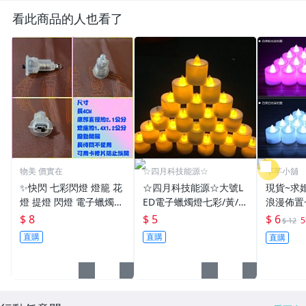
看此商品的人也看了
物美 價實在
☆四月科技能源☆
芊芊小舖
✨快閃 七彩閃燈 燈籠 花
☆四月科技能源☆大號L
現貨~求
燈 提燈 閃燈 電子蠟燭
ED電子蠟燭燈七彩/黃/
浪漫佈置
燈芯 燈心 LED 元宵 DIY
白/紅光浪漫生日婚慶電
蠟燭~1個
$ 8
$ 5
$ 6
$ 12
美勞 手工藝
子蠟燭燈變色小夜燈[11-
漸變 小
直購
直購
直購
2]