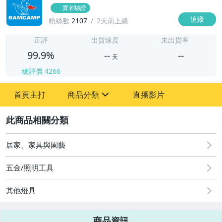
實名驗證
追蹤
粉絲數
2107
2天前上線
-
-
正評
出貨速度
未出貨率
99.9%
--
--
天
總評價
4266
-
首頁主打
商品分類
直播影片
-
sign
寵物用品與水族
2
古董、藝術與礦石
居家、家具與園藝
汽機車精品百貨
五金/照明工具
居家、家具與園藝
其他燈具
玩具、模型與公仔
商品資訊