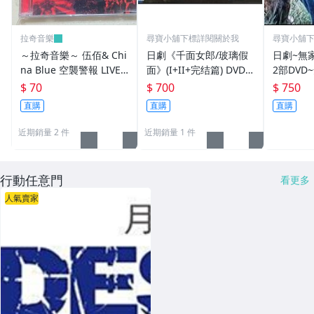
拉奇音樂
尋寶小舖下標詳閱關於我
尋寶小舖
～拉奇音樂～ 伍佰& Chi
日劇《千面女郎/玻璃假
日劇~無
na Blue 空襲警報 LIVE
面》(I+II+完结篇) DVD ~
2部DVD
VCD 限定版 2 VCD 原聲
安達祐實.松本惠
好子.堂
$ 70
$ 700
$ 750
原影 全新未拆封。透明
演~
直購
直購
直購
包裝膜有破損。
近期銷量 2 件
近期銷量 1 件
行動任意門
看更多
人氣賣家