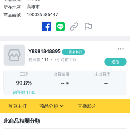
高雄市
所在地區
100035586447
商品編號
Y8981848895
實名驗證
粉絲數
111
7小時前上線
追蹤
-
-
正評
出貨速度
未出貨率
99.8%
--
--
天
總評價
1145
-
首頁主打
商品分類
直播影片
-
sign
圖書/影音/文具
2