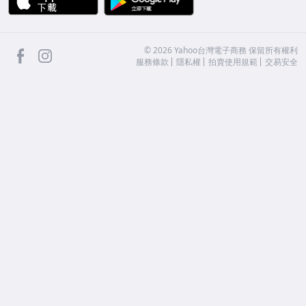
facebook
Instagram
©
2026
Yahoo台灣電子商務 保留所有權利
服務條款
隱私權
拍賣使用規範
交易安全