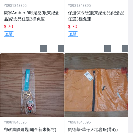
Y8981848895
Y8981848895
康寧Amber 9吋湯盤(股東紀念
保溫保冷袋(股東紀念品)紀念品
品)紀念品任選3樣免運
任選3樣免運
$ 70
$ 70
直購
直購
Y8981848895
Y8981848895
郵政壽險鑰匙圈(全新未拆封)
劉德華-華仔天地會服(背心)