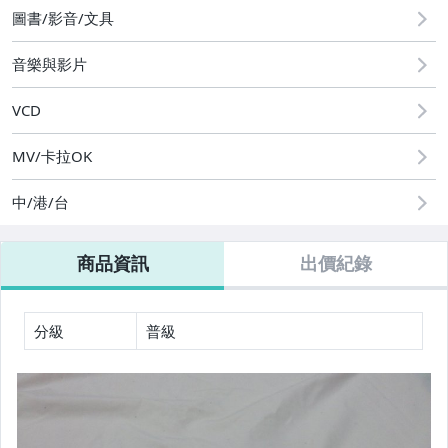
居家、家具與園藝
圖書/影音/文具
玩具、模型與公仔
音樂與影片
偶像、球員卡與郵幣
VCD
女包精品與女鞋
MV/卡拉OK
家電與影音視聽
中/港/台
運動、戶外與休閒
商品資訊
出價紀錄
分級
普級