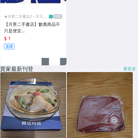
★月界二手書店2～不只是
便宜...★
【月界二手書店】數萬商品不
只是便宜…
$ 1
直購
賣家最新刊登
看更多