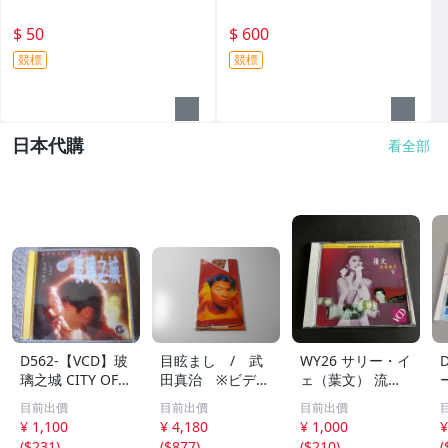
$ 50
$ 600
競標
競標
日本代購
看全部
D562-【VCD】玻
目眩まし / 武
WY26 サリー・イ
璃之城 CITY OF G
田真治 ※ビデオ
ェ（葉文） 流金
LASS 舒淇 黎
CD /Panasonic
月 VCD ビデオCD
目前出價
目前出價
目前出價
明 海外盤 ２枚
¥ 1,100
¥ 4,180
¥ 1,000
¥
組
(
$231
)
(
$877
)
(
$210
)
(