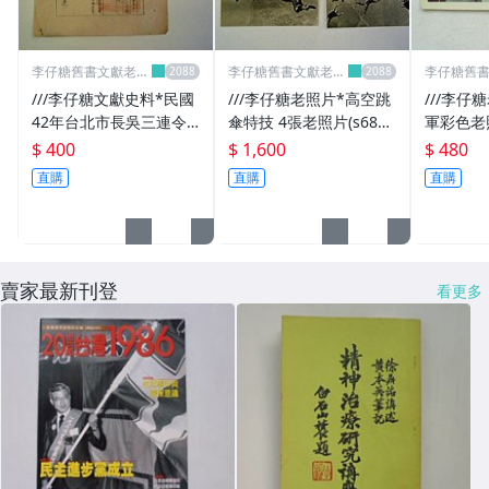
其它
李仔糖舊書文獻老照
李仔糖舊書文獻老照
李仔糖舊
片名人收藏館
片名人收藏館
片名人收
///李仔糖文獻史料*民國
///李仔糖老照片*高空跳
///李仔
42年台北市長吳三連令
傘特技 4張老照片(s689-
軍彩色老照片
各團體宣傳演出之劇本上
5)
$ 400
$ 1,600
$ 480
演十日前核備(s6811-1)
直購
直購
直購
賣家最新刊登
看更多