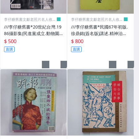
李仔糖舊書文獻老照片名人收藏
李仔糖舊書文獻老照片名人收藏
館
館
///李仔糖舊書*20世紀台灣.19
///李仔糖舊書*民國67年初版.
86攝影集(民進黨成立.動物園
徐鼎銘(簽名版)講述.精神治療
喬遷)(k507)
研究獎座(精神催眠等)(k372)
$ 500
$ 800
直購
直購