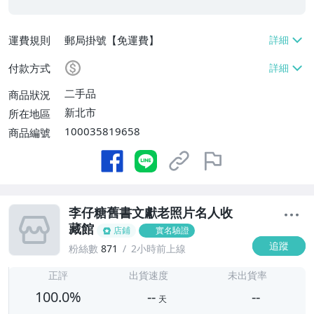
運費規則
郵局掛號【免運費】
付款方式
二手品
商品狀況
新北市
所在地區
100035819658
商品編號
李仔糖舊書文獻老照片名人收
藏館
店鋪
實名驗證
追蹤
粉絲數
871
2小時前上線
-
-
正評
出貨速度
未出貨率
100.0%
--
--
天