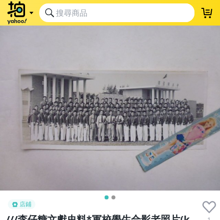
店鋪
///李仔糖文獻史料*軍校學生合影老照片(k
1