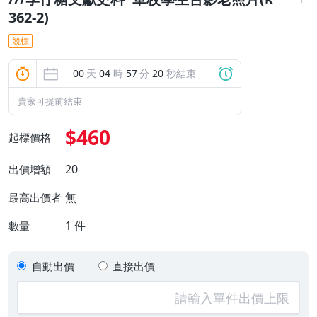
362-2)
競標
00
天
04
時
57
分
19
秒結束
賣家可提前結束
$460
起標價格
20
出價增額
無
最高出價者
1
件
數量
自動出價
直接出價