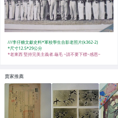
紀念品
全新CD唱片
LP全新黑膠
懷舊廣告
明星照片
明星錄
懷舊童玩
賣家推薦
二手DVD/VCD
寫真集
紙鈔
攝影集