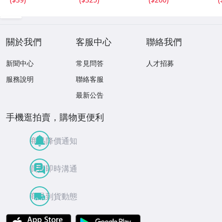
日・25日合併号
★セブンネット限
定特典★ ☆送料
一律☆
關於我們
客服中心
聯絡我們
新聞中心
常見問答
人才招募
服務說明
聯絡客服
最新公告
手機逛拍賣，購物更便利
商品降價通知
買賣即時溝通
商品到貨動態
APP Store
Google Play