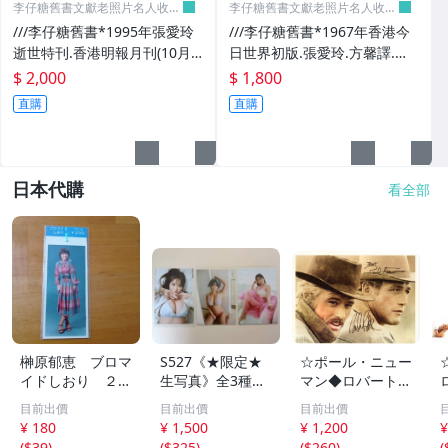
李仔糖舊書文獻老照片名人收藏
李仔糖舊書文獻老照片名人收藏
館
館
///李仔糖舊書*1995年張愛玲
///李仔糖舊書*1967年香港今
逝世特刊.香港明報月刊(10月
日世界初版.張愛玲.方馨譯.睡
號)(k323)
谷故事.李伯大夢(k338)
$ 2,000
$ 1,800
直購
直購
日本代購
看全部
榊原郁恵 ブロマ
S527《★限定★
☆ポール・ニュー
イドしおり ２枚
生写真》全3種セ
マン◆ロバート・
組 レトロ 送料
ット【井口裕香】
レッドフォード◆
目前出價
目前出價
目前出價
１１０円 未開封
FLASH（フラッシ
サイン入り写真◆
¥ 180
¥ 1,500
¥ 1,200
¥
ュ）2026年8月18
30x20㎝☆
(
$39
)
(
$325
)
(
$260
)
(