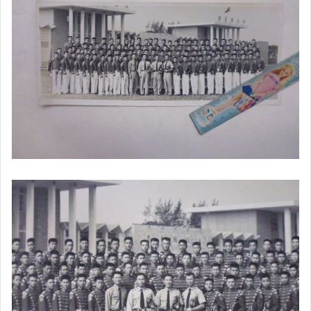
電影
中醫舊書
郵戳
畫冊
明星雜誌
明信片
明星彩頁廣告
二手CD唱片
LP黑膠唱片
懷舊漫畫
地圖