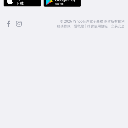
facebook
Instagram
©
2026
Yahoo台灣電子商務 保留所有權利
服務條款
隱私權
拍賣使用規範
交易安全