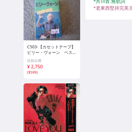
C503-【カセットテープ】
ビリー・ヴォーン ベス
ト BEST ONE 全２０曲
目前出價
¥ 2,750
(
$599
)