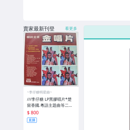
賣家最新刊登
看更多
~李仔糖明星錄~
///李仔糖 LP黑膠唱片*楚
留香國.粵語主題曲等二手
黑膠唱片(s688)
$ 800
直購