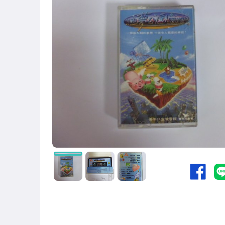
玩具、模型與公仔
偶像、球員卡與郵幣
電玩遊戲與主機