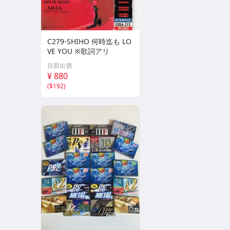
C279-SHIHO 何時迄も LO
VE YOU ※歌詞アリ
目前出價
¥ 880
(
$192
)