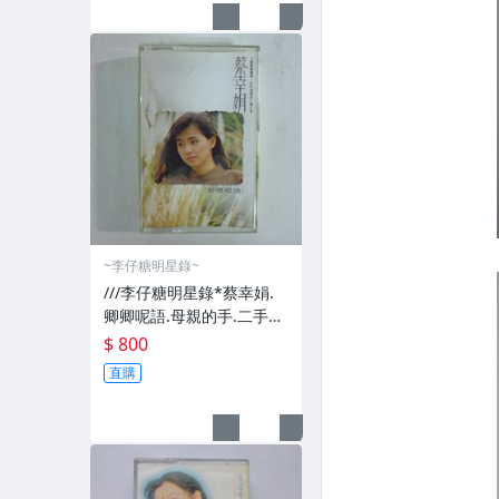
~李仔糖明星錄~
///李仔糖明星錄*蔡幸娟.
卿卿呢語.母親的手.二手卡
帶(s708)
$ 800
直購