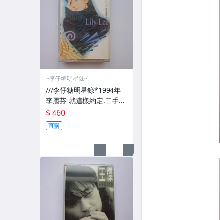
~李仔糖明星錄~
///李仔糖明星錄*1994年
李麗芬-就這樣約定.二手卡
帶(s682)
$ 460
直購