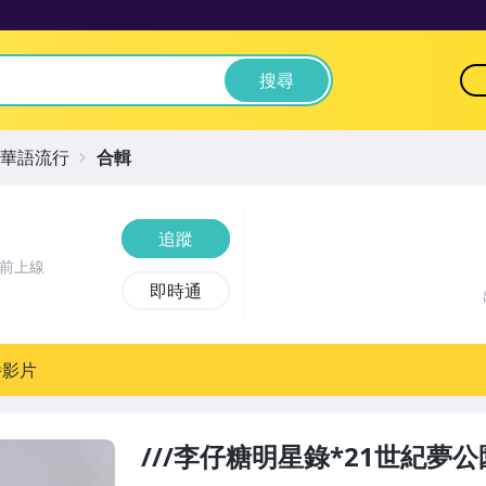
搜尋
華語流行
合輯
追蹤
時前上線
即時通
播影片
///李仔糖明星錄*21世紀夢公園