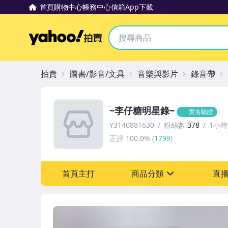
首頁
購物中心
帳務中心
信箱
App下載
Yahoo拍賣
拍賣
圖書/影音/文具
音樂與影片
錄音帶
~李仔糖明星錄~
實名驗證
Y3140881630
粉絲數
378
1小
正評
100.0%
(
1799
)
首頁主打
商品分類
直
sign
圖書/影音/文具
古董、藝術與礦石