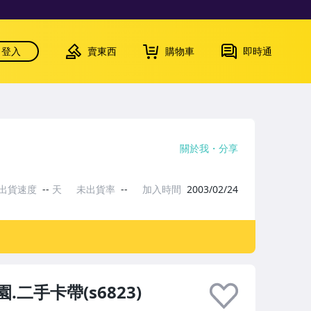
登入
賣東西
購物車
即時通
關於我
分享
出貨速度
--
天
未出貨率
--
加入時間
2003/02/24
.二手卡帶(s6823)