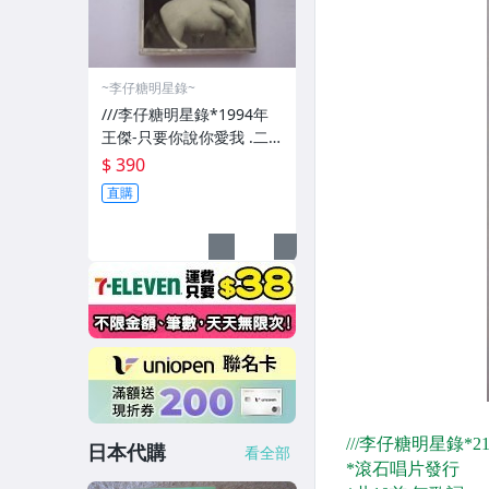
~李仔糖明星錄~
///李仔糖明星錄*1994年
王傑-只要你說你愛我 .二
手卡帶(k350)
$ 390
直購
日本代購
看全部