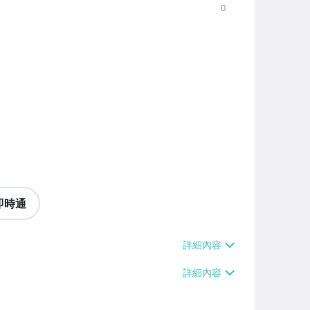
0
即時通