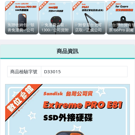
■穩定器
■印相機.相紙
🈶贈收納包✅領
✅免運費店取
✅附發票台北可
✅台灣出貨有
劵免運費✅公司
1300✅公司貨附
店取✅正成公司
票 GoPro 副廠
望遠鏡
貨有發票
發票保固免運費
貨 Rode PSA1
配件 金屬雙支
Sandisk
錄得清 Looking
懸臂式麥克風支
一對二 雙頭支
Extreme Pro
DB5 閃豹GPS測
架 桌夾 桌邊夾
雙位托架 雙機
■拍立得.配件
商品資訊
E81 2TB
速器
長臂架
架 轉接座 轉接
Portable SSD外
頭
┌ 相機 Canon
接硬碟 行動固態
硬碟
商品檢驗字號
D33015
├ 相機 Nikon
├ 相機 Olympus
├ 相機 Panasonic
├ 相機 Sony
└ 相機 Ricoh.Pentax.Kodak
┌ 單眼 Canon