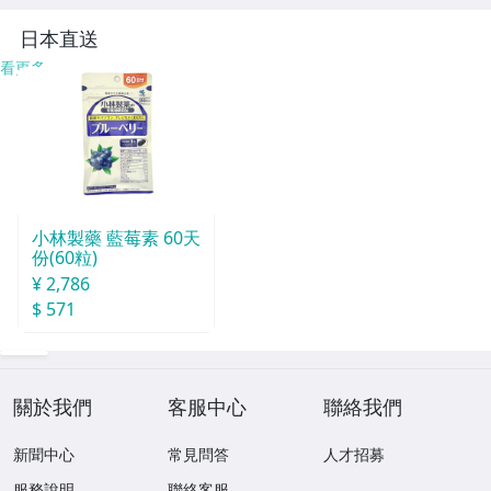
ブル 元箱付 RQ-9
其它
06S-A/712
日本直送
看更多
小林製藥 藍莓素 60天
份(60粒)
¥ 2,786
$ 571
關於我們
客服中心
聯絡我們
新聞中心
常見問答
人才招募
服務說明
聯絡客服