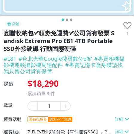
店鋪
🈶贈收納包✅領劵免運費✅公司貨有發票 S
1
andisk Extreme Pro E81 4TB Portable
SSD外接硬碟 行動固態硬碟
#
E81
#
台北光華Google搜尋數位e館
#
專賣相機攝
影機運動攝影機周邊配件
#
專賣記憶卡隨身碟請找
我只賣公司貨有保障
$18,290
定價
累積銷量
3
件
數量
運費活動
運費抵用券
週末7-11免運
運費規則
7-ELEVEN取貨付款【單件運費$38】、7-EL