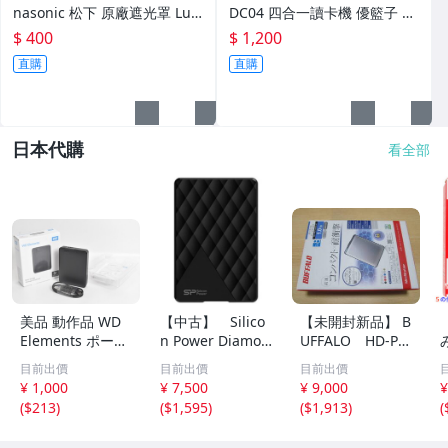
■平板手機支架
nasonic 松下 原廠遮光罩 Lu
DC04 四合一讀卡機 優籃子 X1
mix G X 12-35mm F2.8 VYC1
56
$ 400
$ 1,200
■硬碟.SSD.行動硬碟
084 HOOD
直購
直購
■無線路由器.網路卡.網路攝影機
■行車紀錄器.衛星導航
日本代購
看全部
┌ 投影機 BenQ
├ 投影機 Optama
└ 投影機 Epson.ViewSonic.其它
■多媒體 喇叭 耳機 電視盒
美品 動作品 WD
【中古】 Silico
【未開封新品】 B
■美容家電
Elements ポータ
n Power Diamon
UFFALO HD-PN
ブル HDD 3TB U
d D06 SPBPHDD
T1.0U3-SC
目前出價
目前出價
目前出價
SB3.0 ブラック
06S3K USB3.0/
■生活小家電
¥ 1,000
¥ 7,500
¥ 9,000
¥
WDBU6Y0030BB
2.0対応 ポータブ
o
(
$213
)
(
$1,595
)
(
$1,913
)
(
K-0A 外付け ハー
ルHDD 2TB
C
■防疫用品.生活用品
ドディスク ケー