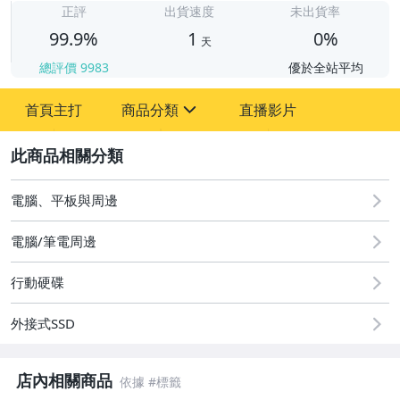
正評
出貨速度
未出貨率
99.9%
1
0%
天
總評價
9983
優於全站平均
首頁主打
商品分類
直播影片
sign
2
電腦、平板與周邊
電腦/筆電周邊
行動硬碟
外接式SSD
店內相關商品