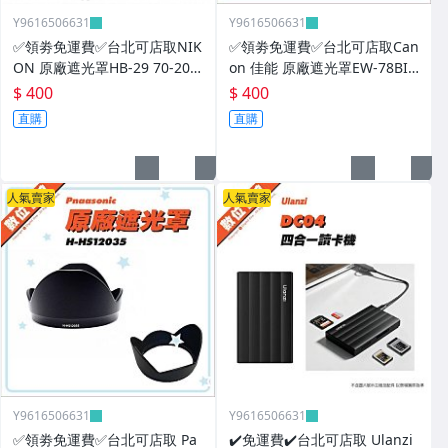
┌ 相機包.皮套.背帶
Y9616506631
Y9616506631
✅領劵免運費✅台北可店取NIK
✅領劵免運費✅台北可店取Can
├ Lowepro
ON 原廠遮光罩HB-29 70-200
on 佳能 原廠遮光罩EW-78BII
mm 小黑五 HOOD
EF 28-135mm f3.5-5.6 IS US
├ Peak Design.BlackRapid
$ 400
$ 400
M HOOD
直購
直購
├ 吉尼佛 Jenova
├ 國家地理包NG
人氣賣家
人氣賣家
└ 大嘴猴
┌ 防潮箱.Pelican
├ 保護貼.鐵人膠帶
■清潔 LENSPEN.清潔組.蔡司
■電腦筆電配件
Y9616506631
Y9616506631
■校色器.監視器
✅領劵免運費✅台北可店取 Pa
✔️免運費✔️台北可店取 Ulanzi