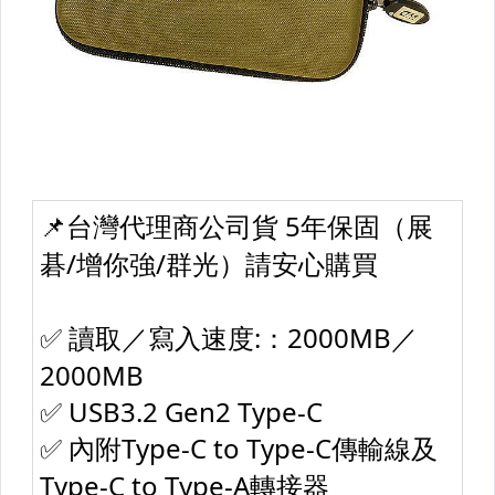
├ 濾鏡 Marsace.Daisee.其它
└ 鏡頭蓋.遮光罩.轉接環
┌ 閃燈.攝影燈.補光燈
├ 離閃器.閃燈配件
├ 攝影棚.綠慕.相關配件
├ 麥克風
├ 混音器.導播台
├ 收音其它配件
└ 快門線.遙控器
■其它相機周邊配件
┌ 原廠電池