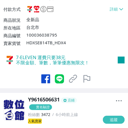
EVEN取貨不付款【單件運費$38】、萊爾富
付款方式
取貨付款【單件運費$60】、宅配/貨運【單
件運費$100】、郵局掛號【單件運費$70】
全新品
商品狀況
台北市
所在地區
100036038795
商品編號
HDXSE814TB_HDX4
賣家貨號
7-ELEVEN 運費只要
38
元
不限金額、筆數，筆筆優惠無限次！
Y9616506631
店鋪
實名驗證
粉絲數
3472
6小時前上線
追蹤
1
人氣賣家