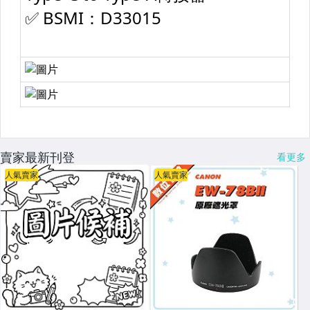
├ 副廠電池
└ 電池充電器
┌ 記憶卡.隨身碟
├ 錄音筆.讀卡機
└ 備份豆腐
┌ AOKA
賣家最新刊登
看更多
├ Joby
人氣賣家
人氣賣家
├ Marsace
├ 曼富圖 Manfrotto
├ 雲騰 YUNTENG
└ 腳架 其他