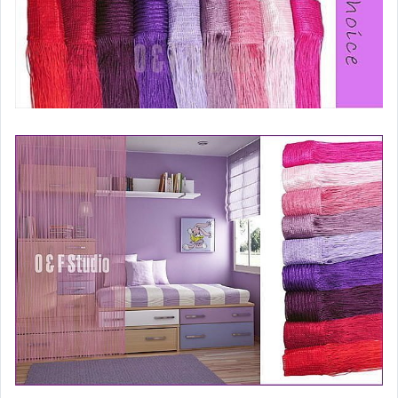
iRobot Roomba
Bissell Crossware
Gteck
Karcher
Fixman
Makita牧田
Iris Ohyama
Miele HyClean
Honeywell
其他品牌及配件