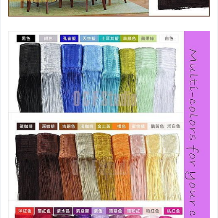
Sanyo三洋
TECO東元
Sharp夏普
歌林
大同
LG
LUX樂智
小米
Roborock石頭
ECOVACS 科沃斯
Dyson戴森