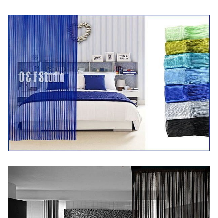
線簾--扁銀線300X280
線簾--銀絲100X280
線簾--銀絲300X280
線簾--亮片100X200
伸縮門桿│M型門桿
連線珠簾
防蚊/空調門簾
樹葉/卡通/其他門簾
壁貼/地貼/防油貼
桌巾
【居家收納】