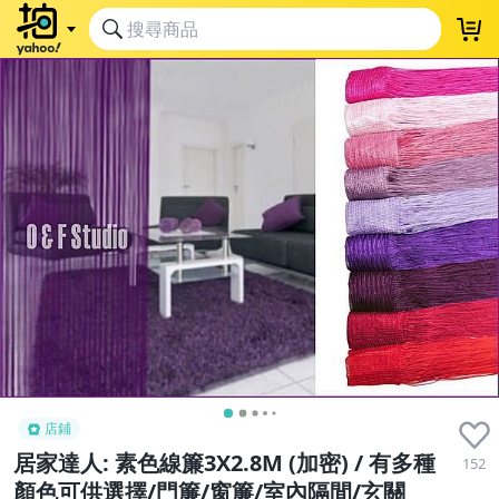
店鋪
居家達人: 素色線簾3X2.8M (加密) / 有多種
152
顏色可供選擇/門簾/窗簾/室內隔間/玄關