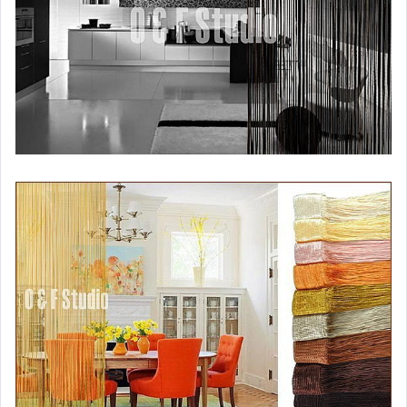
【浴室用品】
衛浴雜貨
浴簾/桿子
防滑墊
腳踏墊/門墊
【吸塵器/空氣清淨機耗材】
Philips
Panasonic國際
伊萊克斯
Hitachi日立
SAMPO聲寶