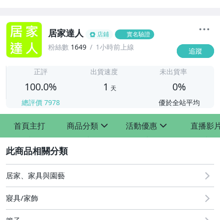
居家達人
店鋪
實名驗證
粉絲數
1649
1小時前上線
追蹤
1
正評
出貨速度
未出貨率
100.0%
1
0%
天
總評價
7978
優於全站平均
首頁主打
商品分類
活動優惠
直播影
sign
sign
2
[全店]8月優惠活動
居家、家具與園藝
寢具/家飾