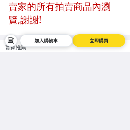
加入購物車
立即購買
賣家推薦
居家達人
居家達人
居家達人
手捲式真空壓縮袋 寬40X
特厚真空收納壓縮袋-買6
腳踏墊 
高60CM 加厚0.07MM
(2大2中2小)送2 (抽氣泵1
墊-大尺寸 