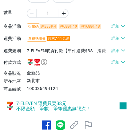
數量
商品活動
折扣碼
滿388折4
滿688折10
滿1688折18
運費活動
運費抵用券
週末7-11免運
運費規則
7-ELEVEN取貨付款【單件運費$38、消費滿
$499免運費】、萊爾富取貨付款【單件運
付款方式
費$60、消費滿$499免運費】、郵局掛號
【單件運費$80、消費滿$1500免運費】、
全新品
商品狀況
離島配送【單件運費$100、消費滿$1500
新北市
所在地區
免運費】
100036494124
商品編號
7-ELEVEN 運費只要
38
元
不限金額、筆數，筆筆優惠無限次！