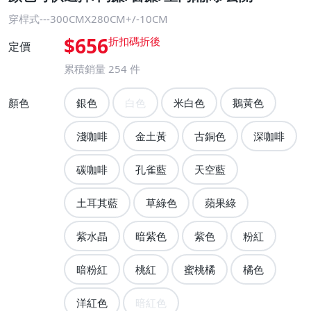
穿桿式---300CMX280CM+/-10CM
$656
定價
累積銷量
254
件
顏色
銀色
白色
米白色
鵝黃色
淺咖啡
金土黃
古銅色
深咖啡
碳咖啡
孔雀藍
天空藍
土耳其藍
草綠色
蘋果綠
紫水晶
暗紫色
紫色
粉紅
暗粉紅
桃紅
蜜桃橘
橘色
洋紅色
暗紅色