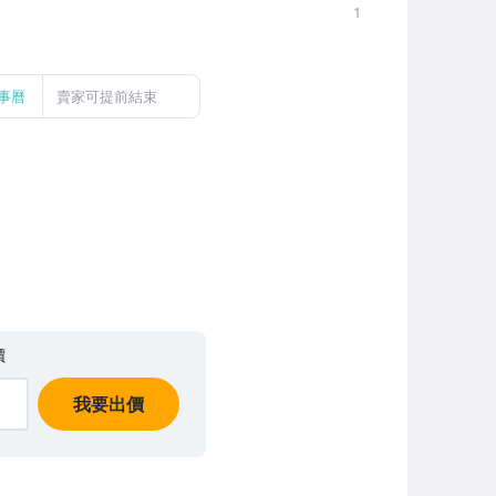
1
事曆
賣家可提前結束
價
我要出價