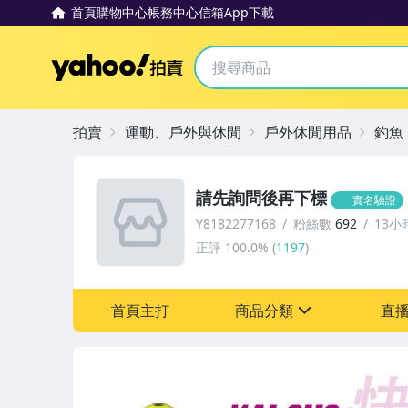
首頁
購物中心
帳務中心
信箱
App下載
Yahoo拍賣
拍賣
運動、戶外與休閒
戶外休閒用品
釣魚
請先詢問後再下標
實名驗證
Y8182277168
粉絲數
692
13小
正評
100.0%
(
1197
)
首頁主打
商品分類
直
sign
運動、戶外與休閒