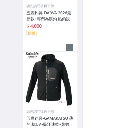
請先詢問後再下標
五豐釣具-DAIWA 2026最
新款~專門為溪釣.鮎釣設計
的~輕便.薄的短版防水雨衣
$ 4,000
DR-3926J外套特價4000元
競標
請先詢問後再下標
五豐釣具-GAMAKATSU 薄
的.抗UV~吸汗速乾~防蚊~