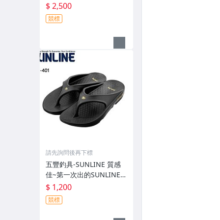
有伸縮彈性付帽防曬外套
$ 2,500
GM-3547 特價2000元
競標
請先詢問後再下標
五豐釣具-SUNLINE 質感
佳~第一次出的SUNLINE金
獅子人字夾腳拖鞋SUS-40
$ 1,200
1特價1200元
競標