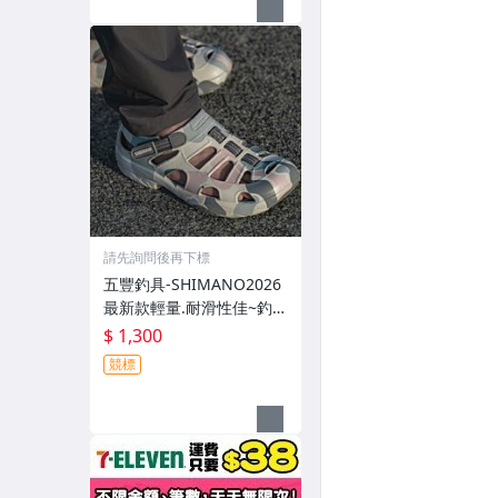
請先詢問後再下標
五豐釣具-SHIMANO2026
最新款輕量.耐滑性佳~釣魚
專用布希涼鞋 FS-091I特價
$ 1,300
1300元
競標