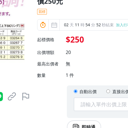
價250元
競標
02
天
11
時
54
分
50
秒結束
加入行
$250
起標價格
20
出價增額
無
最高出價者
1
件
數量
自動出價
直接出
即時通