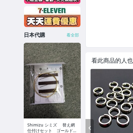
日本代購
看全部
看此商品的人也
Shimizu シミズ 替え網
PREV
仕付けセット ゴールド×