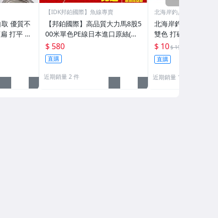
【IDK邦鉑國際】魚線專賣
北海岸釣具
取 優質不
【邦鉑國際】高品質大力馬8股5
北海岸釣具 5g亮片
扁 打平 路
00米單色PE線日本進口原絲(適
雙色 打破SPOON
船釣竿/前打竿/路亞竿/磯釣竿/
專攻翹嘴鱸魚鯰魚福
$ 580
$ 10
53折
$ 19
灘釣竿及各種捲線器
魚)路亞旋轉湯匙假餌
直購
直購
近期銷量 2 件
近期銷量 11 件