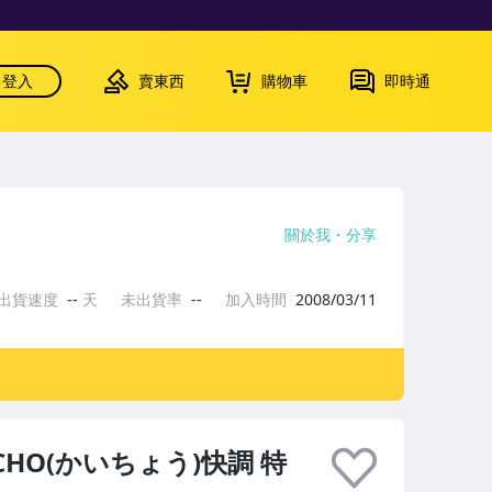
登入
賣東西
購物車
即時通
關於我
分享
出貨速度
--
天
未出貨率
--
加入時間
2008/03/11
-CHO(かいちょう)快調 特