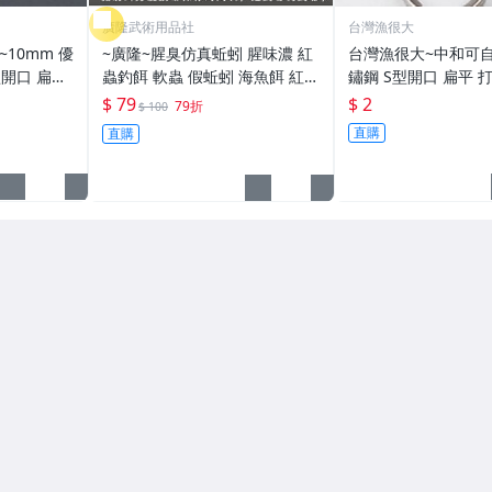
廣隆武術用品社
台灣漁很大
~10mm 優
~廣隆~腥臭仿真蚯蚓 腥味濃 紅
台灣漁很大~中和可自
型開口 扁平
蟲釣餌 軟蟲 假蚯蚓 海魚餌 紅蟲
鏽鋼 S型開口 扁平 打
打扁 打平 路亞 雙環 雙圈 強力
路亞餌 假餌 誘餌 仿生餌 擬餌
亞 路亞 雙環 路亞環 雙圈 強力
$ 79
$ 2
79折
$ 100
路亞軟餌
路亞環
直購
直購