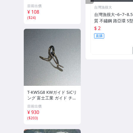
ブラック
目前出價
台灣漁很大
¥ 108
台灣漁很大~6~7~8.5
(
$24
)
質 不鏽鋼 路亞環 S
$ 2
直購
T-KWSG8 KWガイド SiCリ
ング 富士工業 ガイド チタ
ンフレーム
目前出價
¥ 930
(
$203
)