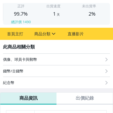
1
正評
出貨速度
未出貨率
99.7%
1
2%
天
總評價
1490
首頁主打
商品分類
直播影片
sign
2
古董、藝術與礦石
偶像、球員卡與郵幣
偶像、球員卡與郵幣
錢幣/古錢幣
紀念幣
商品資訊
出價紀錄