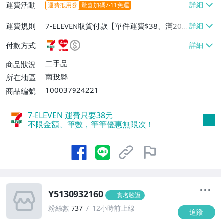
運費活動
運費抵用券
驚喜加碼7-11免運
運費規則
7-ELEVEN取貨付款【單件運費$38、滿20
件或消費滿$20000免運費】、萊爾富取貨
付款方式
付款【單件運費$60、滿20件或消費滿$20
000免運費】、郵局掛號【單件運費$40、
二手品
商品狀況
滿20件或消費滿$20000免運費】
南投縣
所在地區
100037924221
商品編號
7-ELEVEN 運費只要
38
元
不限金額、筆數，筆筆優惠無限次！
Y5130932160
實名驗證
粉絲數
737
12小時前上線
追蹤