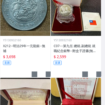
Y5130932160
Y5130932160
X212--明治29年一元龍銀--無
C07---第九任 總統.副總統 就
補
職紀念銀幣--附盒子證書(無外
紙盒)
$ 3,698
$ 2,599
直購
直購