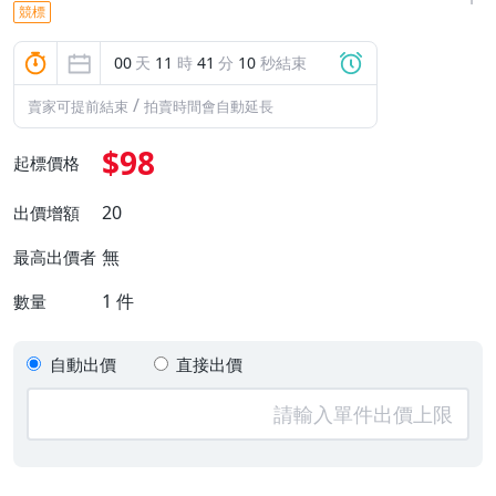
競標
00
天
11
時
41
分
10
秒結束
/
賣家可提前結束
拍賣時間會自動延長
$98
起標價格
20
出價增額
無
最高出價者
1
件
數量
自動出價
直接出價