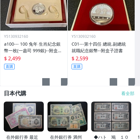
Y5130932160
Y5130932160
a100--- 100 兔年 生肖紀念銀
C01---第十四任 總統.副總統
幣一枚(一盎司 999銀)--附盒子.
就職紀念銀幣--附盒子證書
證書.收據
$ 2,499
$ 2,599
直購
直購
日本代購
看全部
在外銀行券 最近
在外銀行券 満州
◆ハト 鳩 １０