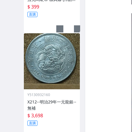
的智慧女神)與不死鳥
$ 399
直購
Y5130932160
X212--明治29年一元龍銀--
無補
$ 3,698
直購