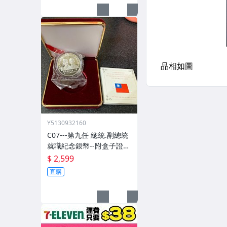
Y5130932160
C07---第九任 總統.副總統
就職紀念銀幣--附盒子證書
(無外紙盒)
$ 2,599
直購