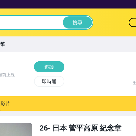
搜尋
念幣
追蹤
鐘前上線
即時通
播影片
26- 日本 菅平高原 紀念章