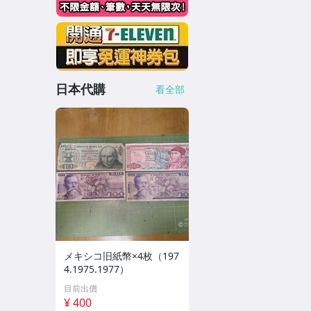
日本代購
看全部
メキシコ旧紙幣×4枚（197
4.1975.1977）
目前出價
¥ 400