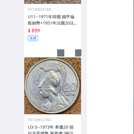
Y5130932160
U11--1971年韓國 鐵甲龜
船銅幣+1951年法國20法
郎公雞鋁青銅+1958年埃及
$ 899
10 米利姆獅身人面像鋁青
直購
銅共3枚
Y5130932160
U3-5--1973年 希臘20 德
拉克馬硬幣 雅典娜 (神話中