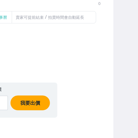
0
/
事曆
賣家可提前結束
拍賣時間會自動延長
價
我要出價