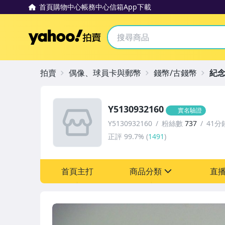
首頁
購物中心
帳務中心
信箱
App下載
Yahoo拍賣
拍賣
偶像、球員卡與郵幣
錢幣/古錢幣
紀
Y5130932160
實名驗證
Y5130932160
粉絲數
737
41分
正評
99.7%
(
1491
)
首頁主打
商品分類
直
sign
古董、藝術與礦石
偶像、球員卡與郵幣