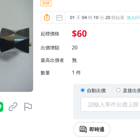
競標
01
天
04
時
10
分
19
秒結束
加入行
$60
起標價格
20
出價增額
無
最高出價者
1
件
數量
自動出價
直接出
即時通