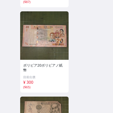
(
$87
)
ボリビア20ボリビアノ紙
幣
目前出價
¥ 300
(
$65
)