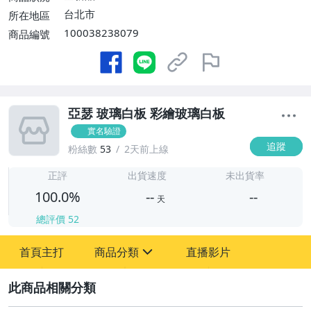
台北市
所在地區
100038238079
商品編號
亞瑟 玻璃白板 彩繪玻璃白板
實名驗證
追蹤
粉絲數
53
2天前上線
-
-
正評
出貨速度
未出貨率
100.0%
--
--
天
總評價
52
-
首頁主打
商品分類
直播影片
-
sign
圖書/影音/文具
2