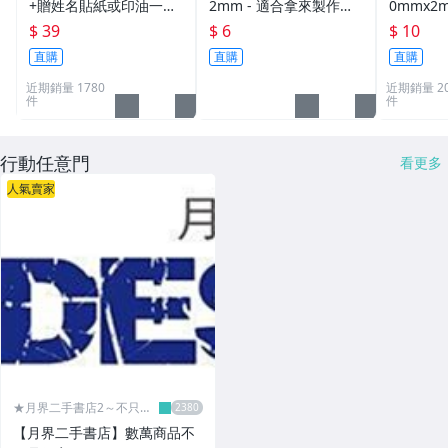
+贈姓名貼紙或印油一組
2mm - 適合拿來製作創
0mmx2
39元(連續章.職章.免蓋
意手鍊或項鍊!
物超實用
$ 39
$ 6
$ 10
章.卡通章.會計章.印章
直購
直購
直購
筆.姓名章.)
近期銷量 1780
近期銷量 20
件
件
行動任意門
看更多
人氣賣家
★月界二手書店2～不只是
便宜...★
【月界二手書店】數萬商品不