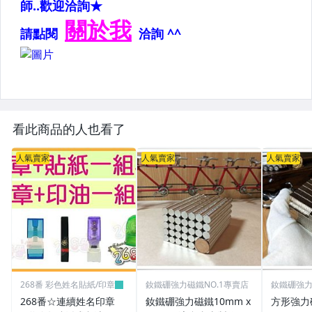
看此商品的人也看了
人氣賣家
人氣賣家
人氣賣家
268番 彩色姓名貼紙/印章
釹鐵硼強力磁鐵NO.1專賣店
釹鐵硼強力
268番☆連續姓名印章
釹鐵硼強力磁鐵10mm x
方形強力磁