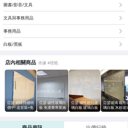
圖書/影音/文具
文具與事務用品
事務用品
白板/黑板
店內相關商品
亞瑟 網路持續特
亞瑟 磁性玻璃白
亞瑟 磁性超白玻
亞瑟玻璃 磁性
價中! 送安裝+免
板 免運費專業施
璃白板 玻璃白板
璃白板 木框玻
運費 玻璃白板
工.網路最低價~
會議室白板 北縣
活動式玻璃 防
鋁製筆槽 玻璃筆
(任何尺寸皆可
市免運費..專業
光玻璃 教學白
槽 ..持續來電特
訂做) 送壓克力
施工.可直接當投
網路持續特價
商品資訊
出價紀錄
價
筆架
影使用
中! 送磁鐵+白