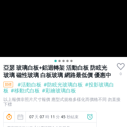
亞瑟 玻璃白板+鋁迴轉架 活動白板 防眩光
0
玻璃 磁性玻璃 白板玻璃 網路最低價 優惠中
#
活動白板
#
防眩光玻璃白板
#
投影玻璃白
競標
板
#
移動式白板
#
彩繪玻璃白板
以上報價非照片尺寸報價 應型式規格多樣化而價格不同 勿直接
下標
07
天
07
時
11
分
44
秒結束