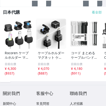
日本代購
看全部
Rocoren ケーブ
ケーブルホルダー
コード まとめる
ルホルダー マグ
マグネット ケー
ケーブルバンド
ネット式 6個セッ
ブルクリップ
結束バンド 【自
目前出價
目前出價
目前出價
ト ケーブルクリ
【超薄型・様々な
由に調整・繰り返
¥ 4,300
¥ 4,070
¥ 4,180
¥
ップ 配線止め 配
配線対応・片手で
し使用可能】 マ
(
$937
)
(
$887
)
(
$911
)
(
線整理 ケーブル
楽々】 コードホ
ジックテープ バ
スムーズ調整可能
ルダー ケーブル
ンド ケーブルタ
em
フック コー em
イケーブル em
關於我們
客服中心
聯絡我們
新聞中心
常見問答
人才招募