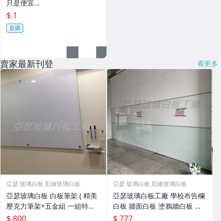
只是便宜…
$ 1
直購
賣家最新刊登
看更多
亞瑟 玻璃白板 彩繪玻璃白板
亞瑟 玻璃白板 彩繪玻璃白板
亞瑟玻璃白板 白板筆架 ( 精美
亞瑟玻璃白板工廠 學校布告欄
壓克力筆架+五金組 一組特價8
白板 牆面白板 塗鴉牆白板 磁
00元 自行DIY ) 下標區
鐵白板 書寫白板 磁性玻璃白板
$ 800
$ 777