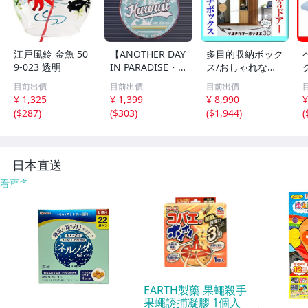
江戸風鈴 金魚 50
【ANOTHER DAY
多目的収納ボック
9-023 透明
IN PARADISE・
ス/おしゃれなマ
ハワイ】※《エン
ルチカラーボック
目前出價
目前出價
目前出價
ボスメタルサイ
ス 6段3枚扉/キャ
¥ 1,325
¥ 1,399
¥ 8,990
¥
ン》 アメリカン
ビネット 飾り棚
(
$287
)
(
$303
)
(
$1,944
)
(
雑貨 エンボス看
本棚 テレビ台 食
板 ブリキ看板
器棚/ダークブラ
143
ウン/新品 即決/a
3
a
日本直送
看更多
EARTH製藥 果蠅殺手
果蠅誘捕凝膠 1個入