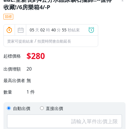
收藏!/6房樂箱4/-P
競標
05
天
02
時
40
分
54
秒結束
/
賣家可提前結束
拍賣時間會自動延長
$280
起標價格
20
出價增額
無
最高出價者
1
件
數量
自動出價
直接出價