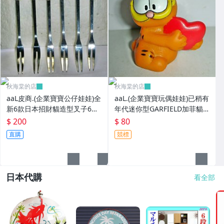
秋海棠的店
秋海棠的店
aaL皮商.(企業寶寶公仔娃娃)全
aaL.(企業寶寶玩偶娃娃)已稍有
新6款日本招財貓造型叉子6
年代迷你型GARFIELD加菲貓
入!!--造型都不一樣值得收藏!!/
拿紅色心型造型公仔!--保存良
$ 200
$ 80
大4/-P
好值得收藏!/6房樂箱1
直購
競標
日本代購
看全部