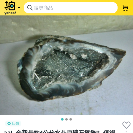
店鋪
aaL.全新長約4公分水晶原礦石擺飾!!--值得
2