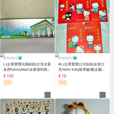
秋海棠的店
秋海棠的店
L.(企業寶寶玩偶娃娃)少見全新
#L.(企業寶寶公仔娃娃)全新少
未用FamilyMart全家便利商店
見Hello Kitty凱蒂貓/酷企鵝造
鐵質筆盒!--值得擁有!
型紅包袋5個一套誠泰銀行所
$ 100
$ 10
贈!
競標
競標