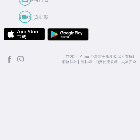
商品到貨動態
APP Store
Google Play
facebook
Instagram
©
2026
Yahoo台灣電子商務 保留所有權利
服務條款
隱私權
拍賣使用規範
交易安全