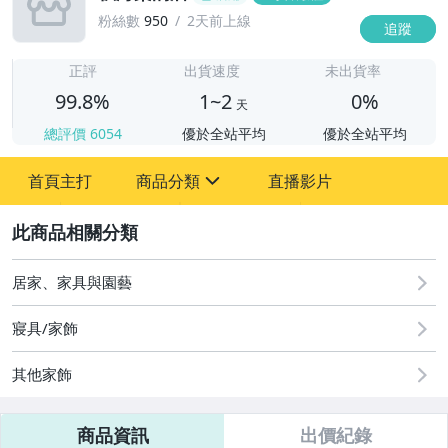
粉絲數
950
2天前上線
追蹤
1
正評
出貨速度
未出貨率
99.8%
1~2
0%
天
總評價
6054
優於全站平均
優於全站平均
首頁主打
商品分類
直播影片
sign
2
其它
居家、家具與園藝
寢具/家飾
其他家飾
商品資訊
出價紀錄