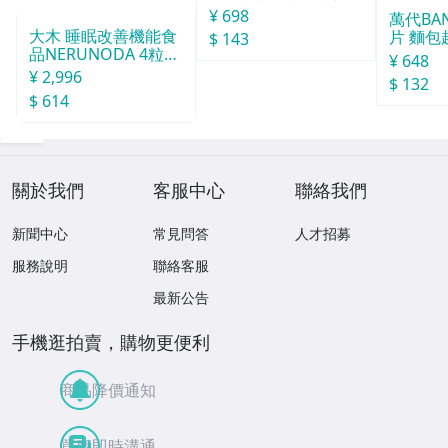
¥ 698
萬代BA
大木 睡眠改善機能食
片 麵包
$ 143
品NERUNODA 4粒22
¥ 648
袋
¥ 2,996
$ 132
$ 614
關於我們
客服中心
聯絡我們
新聞中心
常見問答
人才招募
服務說明
聯絡客服
最新公告
手機逛拍賣，購物更便利
商品降價通知
買賣即時溝通