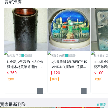
賣家推薦
秋海棠的店
秋海棠的店
秋海棠的
L.全新少見高約14.5公分
L.少見香港製LIBERTY IS
aaL網.
雞翅木材質筆筒擺飾!--值
LAND.N.Y擺飾!!--值得收
藝石雕展
得收藏!(二)/黑箱灰蓋1/-
藏!/6廳椅/-P
得收藏!!/
$ 360
$ 120
$ 100
P
競標
競標
競標
賣家最新刊登
看更多