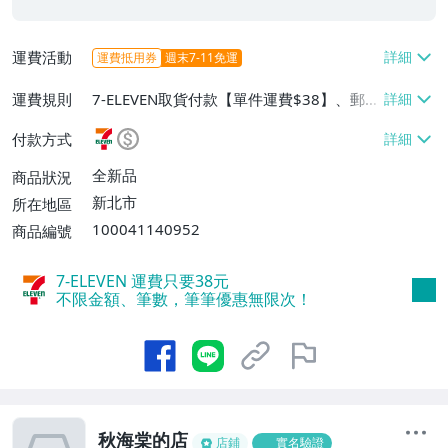
運費活動
運費抵用券
週末7-11免運
運費規則
7-ELEVEN取貨付款【單件運費$38】、郵局
掛號【單件運費$60】、面交/自取/不寄送
付款方式
【免運費】
全新品
商品狀況
新北市
所在地區
100041140952
商品編號
7-ELEVEN 運費只要
38
元
不限金額、筆數，筆筆優惠無限次！
秋海棠的店
店鋪
實名驗證