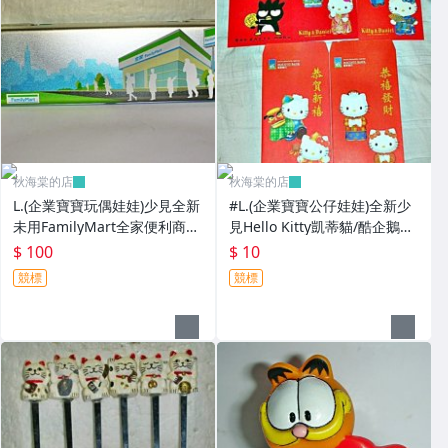
秋海棠的店
秋海棠的店
L.(企業寶寶玩偶娃娃)少見全新
#L.(企業寶寶公仔娃娃)全新少
未用FamilyMart全家便利商店
見Hello Kitty凱蒂貓/酷企鵝造
鐵質筆盒!--值得擁有!
型紅包袋5個一套誠泰銀行所
$ 100
$ 10
贈!
競標
競標