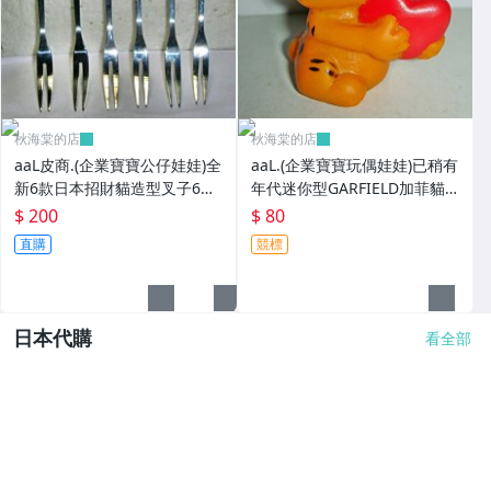
秋海棠的店
秋海棠的店
aaL皮商.(企業寶寶公仔娃娃)全
aaL.(企業寶寶玩偶娃娃)已稍有
新6款日本招財貓造型叉子6
年代迷你型GARFIELD加菲貓
入!!--造型都不一樣值得收藏!!/
拿紅色心型造型公仔!--保存良
$ 200
$ 80
大4/-P
好值得收藏!/6房樂箱1
直購
競標
日本代購
看全部