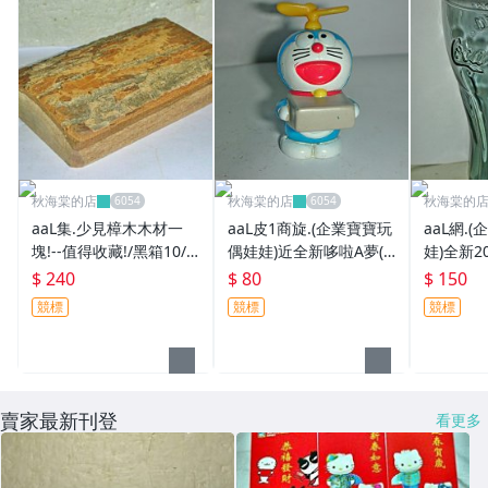
秋海棠的店
秋海棠的店
秋海棠的
aaL集.少見樟木木材一
aaL皮1商旋.(企業寶寶玩
aaL網.
塊!--值得收藏!/黑箱10/-
偶娃娃)近全新哆啦A夢(D
娃)全新2
P
oraemon)竹蜻蜓公仔!/6
行可口可樂(
$ 240
$ 80
$ 150
房樂箱96/-P
曲線杯-冰
競標
競標
競標
行!/6房樂
賣家最新刊登
看更多