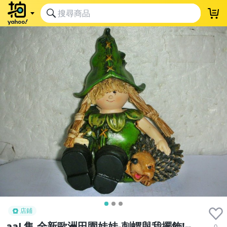
店鋪
aaL集.全新歐洲田園娃娃-刺蝟與我擺飾!--
0