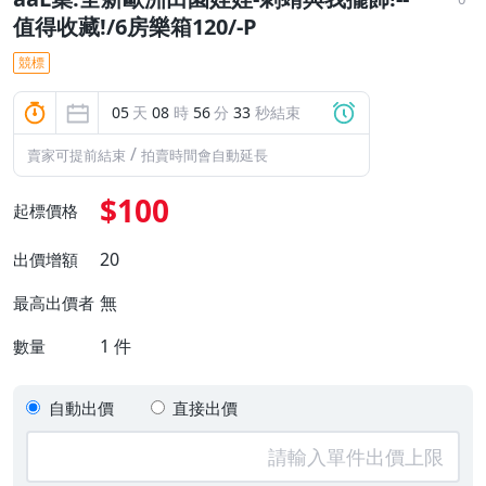
值得收藏!/6房樂箱120/-P
競標
05
天
08
時
56
分
32
秒結束
/
賣家可提前結束
拍賣時間會自動延長
$100
起標價格
20
出價增額
無
最高出價者
1
件
數量
自動出價
直接出價