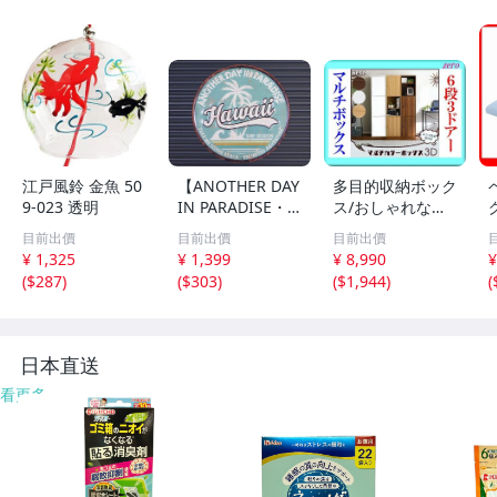
江戸風鈴 金魚 50
【ANOTHER DAY
多目的収納ボック
9-023 透明
IN PARADISE・
ス/おしゃれなマ
ハワイ】※《エン
ルチカラーボック
目前出價
目前出價
目前出價
ボスメタルサイ
ス 6段3枚扉/キャ
¥ 1,325
¥ 1,399
¥ 8,990
¥
ン》 アメリカン
ビネット 飾り棚
(
$287
)
(
$303
)
(
$1,944
)
(
雑貨 エンボス看
本棚 テレビ台 食
板 ブリキ看板
器棚/ダークブラ
143
ウン/新品 即決/a
3
a
日本直送
看更多