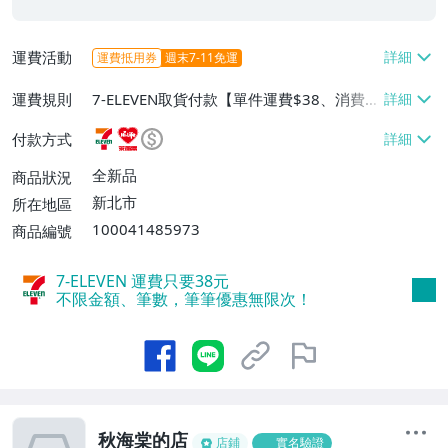
運費活動
運費抵用券
週末7-11免運
運費規則
7-ELEVEN取貨付款【單件運費$38、消費滿
$2000免運費】、萊爾富取貨付款【單件運
付款方式
費$60、消費滿$2000免運費】、面交/自
取/不寄送【免運費】、郵局掛號【單件運
全新品
商品狀況
費$80、消費滿$2000免運費】
新北市
所在地區
100041485973
商品編號
7-ELEVEN 運費只要
38
元
不限金額、筆數，筆筆優惠無限次！
秋海棠的店
店鋪
實名驗證