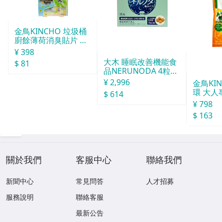
金鳥KINCHO 垃圾桶
廚餘薄荷消臭貼片 約
30天分
¥ 398
大木 睡眠改善機能食
$ 81
品NERUNODA 4粒22
袋
¥ 2,996
金鳥KI
環 大人
$ 614
¥ 798
$ 163
關於我們
客服中心
聯絡我們
新聞中心
常見問答
人才招募
服務說明
聯絡客服
最新公告