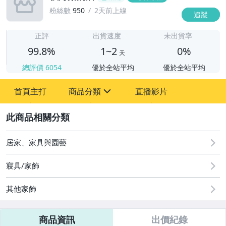
粉絲數
950
2天前上線
追蹤
1
正評
出貨速度
未出貨率
99.8%
1~2
0%
天
總評價
6054
優於全站平均
優於全站平均
首頁主打
商品分類
直播影片
sign
2
其它
居家、家具與園藝
寢具/家飾
其他家飾
商品資訊
出價紀錄