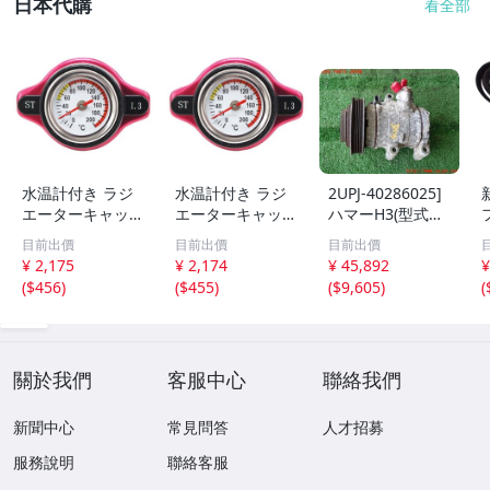
日本代購
看全部
水温計付き ラジ
水温計付き ラジ
2UPJ-40286025]
エーターキャップ
エーターキャップ
ハマーH3(型式不
開弁圧1.3k Bタイ
開弁圧1.3k Bタイ
明)エアコンコン
目前出價
目前出價
目前出價
プ トヨタ/日産/ス
プ トヨタ/日産/ス
プレッサー 中古
¥ 2,175
¥ 2,174
¥ 45,892
¥
ズキ/スバル/マツ
ズキ/スバル/マツ
1
(
$456
)
(
$455
)
(
$9,605
)
(
ダ/ダイハツ/ホン
ダ/ダイハツ/ホン
2
ダ/三菱
ダ/三菱
關於我們
客服中心
聯絡我們
新聞中心
常見問答
人才招募
服務說明
聯絡客服