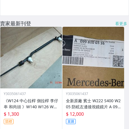
賣家最新刊登
看更多
Y3035061437
Y3035061437
《W124 中心拉桿 側拉桿 李仔
全新原廠 賓士 W222 S400 W2
串 和尚頭 》W140 W126 W20
05 防眩左邊後視鏡鏡片 A 099
2 R170 R129
810 03 16
$ 1,300
$ 12,000
競標
直購