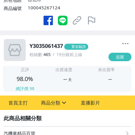
所在地區
100045267124
商品編號
Y3035061437
實名驗證
粉絲數
465
19分鐘前上線
追蹤
-
-
正評
出貨速度
未出貨率
98.0%
--
--
天
總評價
98
-
首頁主打
商品分類
直播影片
-
sign
汽機車精品百貨
2
汽機車精品百貨