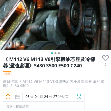
《 M112 V6 M113 V8引擎機油芯座及冷卻
0
器 漏油處理》S430 S500 E500 C240
競標
歐日汽車《 M112 V6 M113 V8引擎機油芯座及冷卻器 漏油處
理》S430 S500
08
天
04
時
24
分
26
秒結束
賣家可提前結束