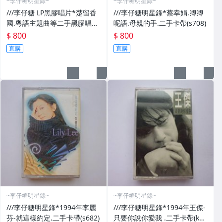
~李仔糖明星錄~
~李仔糖明星錄~
///李仔糖 LP黑膠唱片*楚留香
///李仔糖明星錄*蔡幸娟.卿卿
國.粵語主題曲等二手黑膠唱片
呢語.母親的手.二手卡帶(s708)
(s688)
$ 800
$ 800
直購
直購
~李仔糖明星錄~
~李仔糖明星錄~
///李仔糖明星錄*1994年李麗
///李仔糖明星錄*1994年王傑-
芬-就這樣約定.二手卡帶(s682)
只要你說你愛我 .二手卡帶(k35