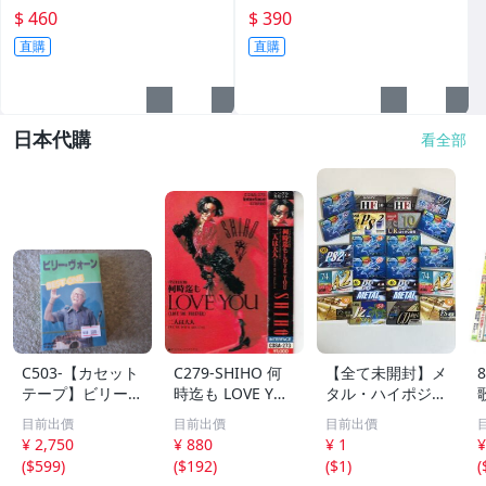
0)
$ 460
$ 390
直購
直購
日本代購
看全部
C503-【カセット
C279-SHIHO 何
【全て未開封】メ
テープ】ビリー・
時迄も LOVE YO
タル・ハイポジ中
ヴォーン ベス
U ※歌詞アリ
心 カセットテー
目前出價
目前出價
目前出價
ト BEST ONE
プ大量まとめ 約
¥ 2,750
¥ 880
¥ 1
¥
全２０曲
1.7kg AXIA TDK
(
$599
)
(
$192
)
(
$1
)
(
SONY maxell 生