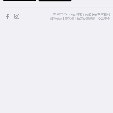
facebook
Instagram
©
2026
Yahoo台灣電子商務 保留所有權利
服務條款
隱私權
拍賣使用規範
交易安全