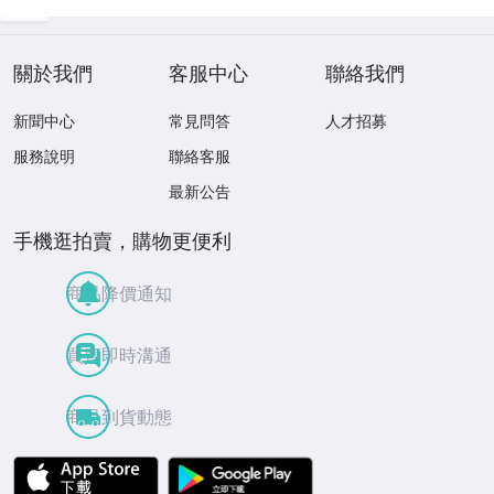
産終了モデル含む
現状品 1円スター
ト
關於我們
客服中心
聯絡我們
新聞中心
常見問答
人才招募
服務說明
聯絡客服
最新公告
手機逛拍賣，購物更便利
商品降價通知
買賣即時溝通
商品到貨動態
APP Store
Google Play