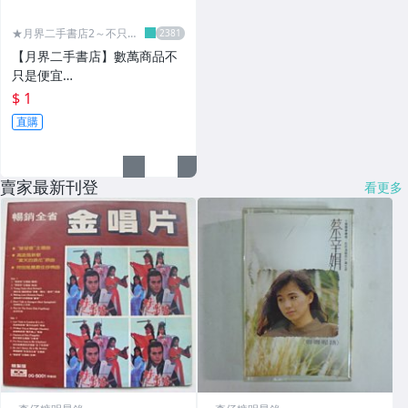
★月界二手書店2～不只是
便宜...★
【月界二手書店】數萬商品不
只是便宜…
$ 1
直購
賣家最新刊登
看更多