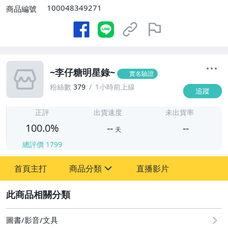
100048349271
商品編號
~李仔糖明星錄~
實名驗證
粉絲數
379
1小時前上線
追蹤
-
-
正評
出貨速度
未出貨率
100.0%
--
--
天
總評價
1799
-
首頁主打
商品分類
直播影片
-
sign
圖書/影音/文具
2
古董、藝術與礦石
圖書/影音/文具