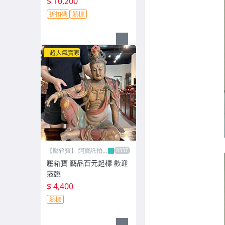
$ 10,200
折扣碼
競標
超人氣賣家
【壓箱寶】 阿寶託拍
網
壓箱寶 藝品百元起標 歡迎
蒞臨
$ 4,400
競標