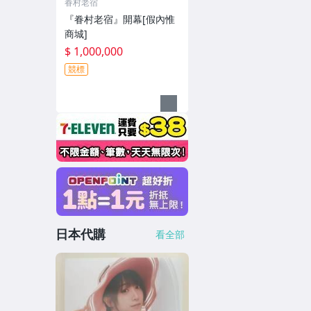
眷村老宿
『眷村老宿』開幕[假內惟
商城]
$ 1,000,000
競標
日本代購
看全部