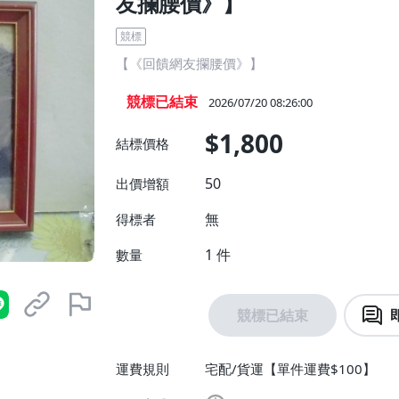
友攔腰價》】
競標
【《回饋網友攔腰價》】
競標已結束
2026/07/20 08:26:00
$1,800
結標價格
50
出價增額
無
得標者
1
件
數量
競標已結束
運費規則
宅配/貨運【單件運費$100】