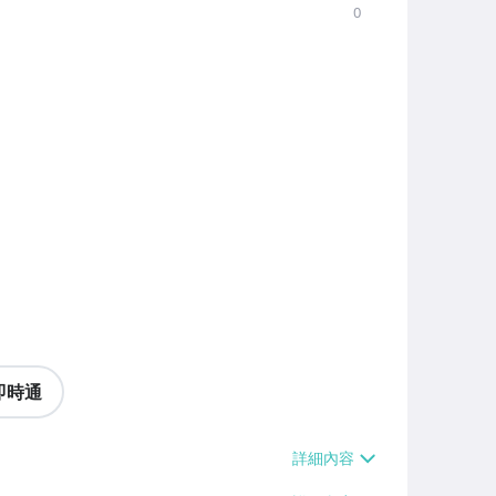
0
即時通