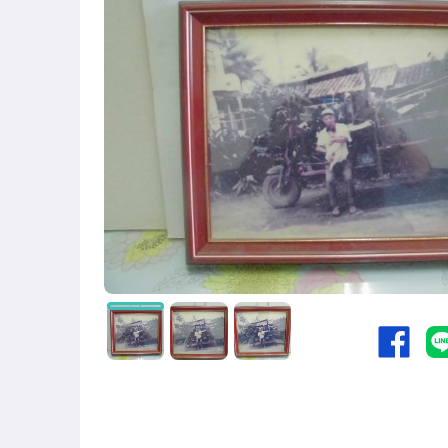
圖書/影音/文具
古董、藝術與礦石
手機、配件與通訊
相機、攝影與周邊
運動、戶外與休閒
居家、家具與園藝
玩具、模型與公仔
男性精品與服飾
偶像、球員卡與郵幣
女裝與服飾配件
手錶與飾品配件