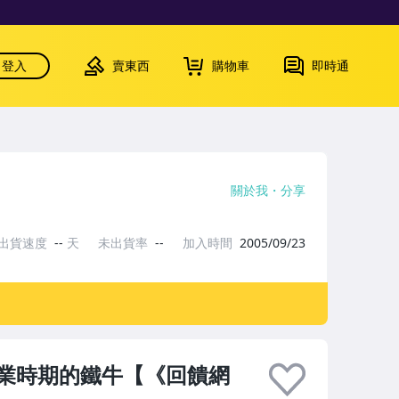
登入
賣東西
購物車
即時通
關於我
分享
出貨速度
--
天
未出貨率
--
加入時間
2005/09/23
業時期的鐵牛【《回饋網