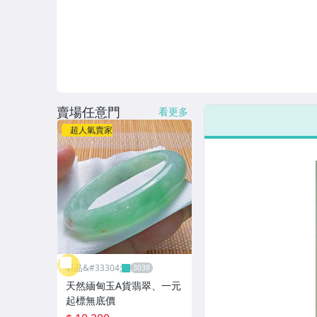
女包精品與女鞋
家電與影音視聽
美食與地方特產
賣場任意門
看更多
超人氣賣家
昕品&#33304;
天然緬甸玉A貨翡翠、一元
起標無底價