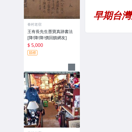
眷村老宿
王有長先生墨寶真跡書法
[降!降!降!價回饋網友]
$ 5,000
競標