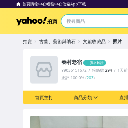
首頁
購物中心
帳務中心
信箱
App下載
Yahoo拍賣
拍賣
古董、藝術與礦石
文獻收藏品
照片
眷村老宿
實名驗證
Y9036151672
粉絲數
294
1天
正評
100.0%
(
203
)
首頁主打
商品分類
直
sign