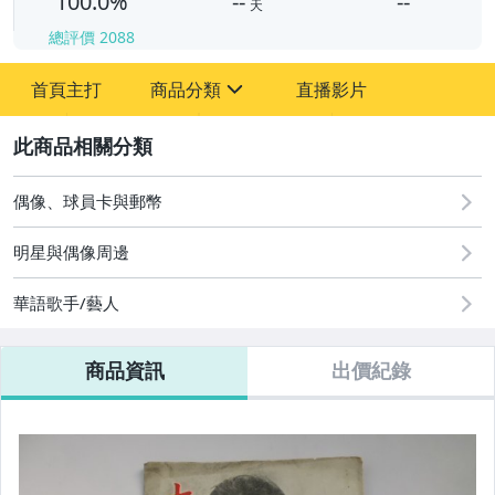
100.0%
--
--
天
總評價
2088
-
首頁主打
商品分類
直播影片
-
sign
2
偶像、球員卡與郵幣
明星與偶像周邊
舊書
華語歌手/藝人
文獻史料
老照片
商品資訊
出價紀錄
郵票
名人書信