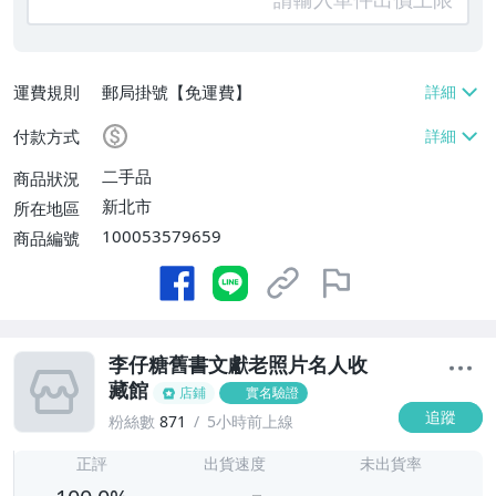
運費規則
郵局掛號【免運費】
付款方式
二手品
商品狀況
新北市
所在地區
100053579659
商品編號
李仔糖舊書文獻老照片名人收
藏館
店鋪
實名驗證
追蹤
粉絲數
871
5小時前上線
-
-
正評
出貨速度
未出貨率