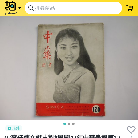
店鋪
///李仔糖文獻史料*民國47年中華畫報第12
4