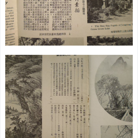
地圖
紀念品
全新CD唱片
LP全新黑膠
懷舊廣告
明星照片
明星錄
懷舊童玩
二手DVD/VCD
寫真集
紙鈔