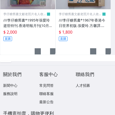
李仔糖舊書文獻老照片名人收藏
李仔糖舊書文獻老照片名人收藏
館
館
///李仔糖舊書*1995年張愛玲
///李仔糖舊書*1967年香港今
逝世特刊.香港明報月刊(10月
日世界初版.張愛玲.方馨譯.睡
號)(k323)
谷故事.李伯大夢(k338)
$ 2,000
$ 1,800
直購
直購
關於我們
客服中心
聯絡我們
新聞中心
常見問答
人才招募
服務說明
聯絡客服
最新公告
手機逛拍賣，購物更便利