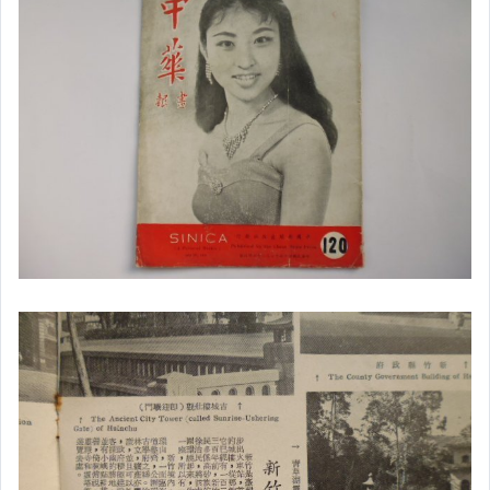
徽章
電影
中醫舊書
郵戳
畫冊
明星雜誌
明信片
明星彩頁廣告
二手CD唱片
LP黑膠唱片
懷舊漫畫