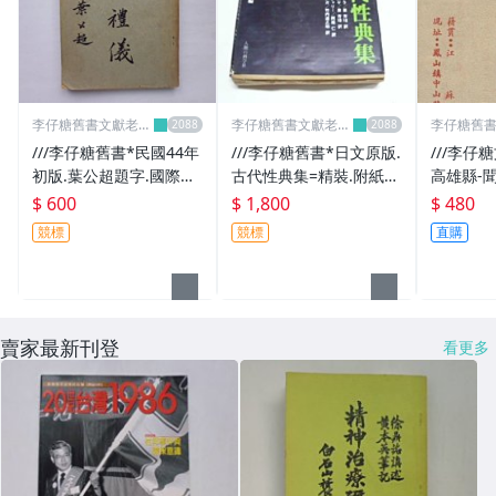
李仔糖舊書文獻老照
李仔糖舊書文獻老照
李仔糖舊
片名人收藏館
片名人收藏館
片名人收
///李仔糖舊書*民國44年
///李仔糖舊書*日文原版.
///李仔
初版.葉公超題字.國際禮
古代性典集=精裝.附紙盒
高雄縣-
儀.張仲仁著兼發行人(k5
(k331)
共1張(s68
$ 600
$ 1,800
$ 480
05)
競標
競標
直購
賣家最新刊登
看更多