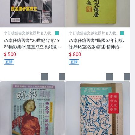
李仔糖舊書文獻老照片名人收藏
李仔糖舊書文獻老照片名人收藏
館
館
///李仔糖舊書*20世紀台灣.19
///李仔糖舊書*民國67年初版.
86攝影集(民進黨成立.動物園
徐鼎銘(簽名版)講述.精神治療
喬遷)(k507)
研究獎座(精神催眠等)(k372)
$ 500
$ 800
直購
直購