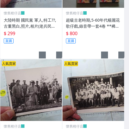
懷舊柑仔店
懷舊柑仔店
大陸時期 國民黨 軍人,特工??,
超級古老時期,5-60年代楊麗花
古董黑白,照片,相片(老兵民國3
歌仔戲,錄音帶一套4卷 **稀少
8年從大陸帶來台灣的) **稀少
品
$ 299
$ 800
品6
直購
直購
人氣賣家
人氣賣家
懷舊柑仔店
懷舊柑仔店