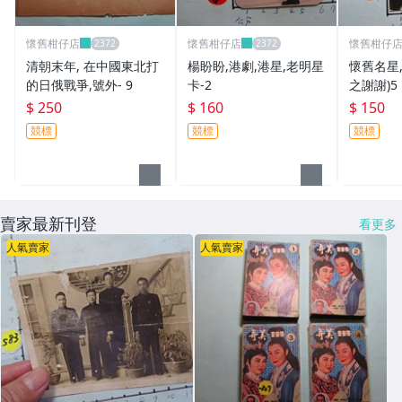
懷舊柑仔店
懷舊柑仔店
懷舊柑仔
清朝末年, 在中國東北打
楊盼盼,港劇,港星,老明星
懷舊名星,
的日俄戰爭,號外- 9
卡-2
之謝謝)5
$ 250
$ 160
$ 150
競標
競標
競標
賣家最新刊登
看更多
人氣賣家
人氣賣家