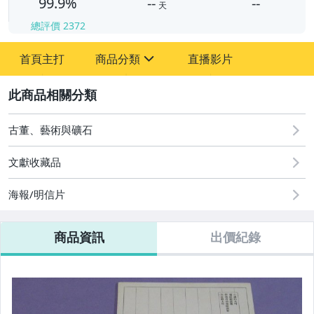
99.9%
--
--
天
總評價
2372
-
首頁主打
商品分類
直播影片
-
sign
其它
2
古董、藝術與礦石
文獻收藏品
海報/明信片
商品資訊
出價紀錄