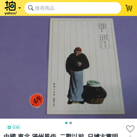
店鋪
中國,東北,滿州風俗 ,二戰以前, 日據古董明
0