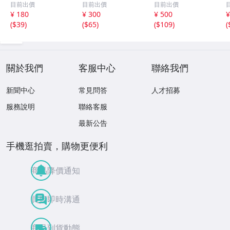
目前出價
目前出價
目前出價
史】週刊少年ジャ
勝の横綱常陸山の
念絵葉書 未使用3
¥ 180
¥ 300
¥ 500
¥
ンプ 37・38合併
雄姿 未使用1枚
枚 / 3枚とも東京
(
$39
)
(
$65
)
(
$109
)
(
号 ☆送料一律☆
市設案内所 観光
祭特印押印
關於我們
客服中心
聯絡我們
新聞中心
常見問答
人才招募
服務說明
聯絡客服
最新公告
手機逛拍賣，購物更便利
商品降價通知
買賣即時溝通
商品到貨動態