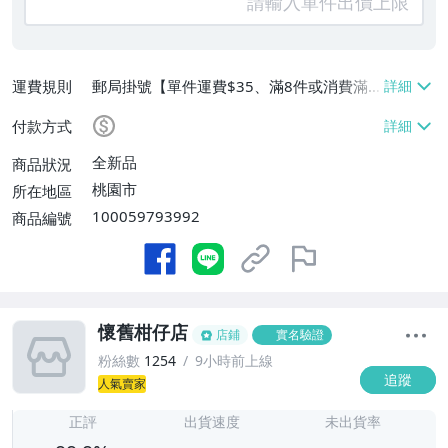
運費規則
郵局掛號【單件運費$35、滿8件或消費滿
$3500免運費】
付款方式
全新品
商品狀況
桃園市
所在地區
100059793992
商品編號
懷舊柑仔店
店鋪
實名驗證
粉絲數
1254
9小時前上線
追蹤
人氣賣家
-
-
正評
出貨速度
未出貨率