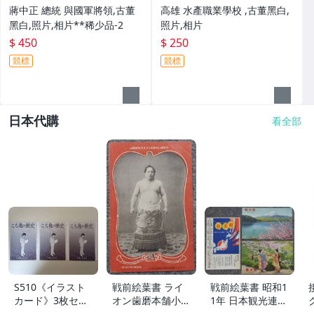
蔣中正 總統 與國軍將領,古董
高雄 水產職業學校 ,古董黑白,
黑白,照片,相片**稀少品-2
照片,相片
$ 450
$ 250
競標
競標
日本代購
看全部
S510《イラスト
戦前絵葉書 ライ
戦前絵葉書 昭和1
カード》3枚セッ
オン歯磨本舗小林
1年 日本観光連盟
ト【こち亀の歴
商店発行 前週優
主催「観光祭」記