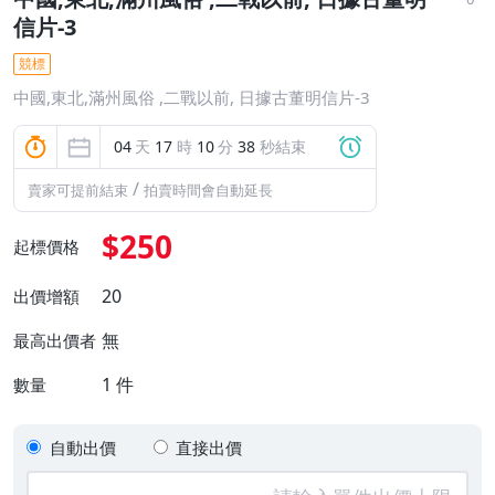
信片-3
競標
中國,東北,滿州風俗 ,二戰以前, 日據古董明信片-3
04
天
17
時
10
分
37
秒結束
/
賣家可提前結束
拍賣時間會自動延長
$250
起標價格
20
出價增額
無
最高出價者
1
件
數量
自動出價
直接出價