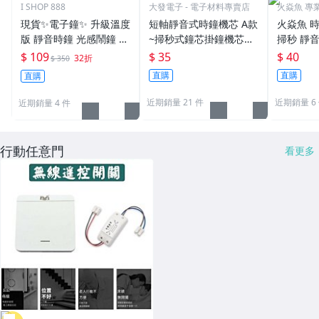
I SHOP 888
大發電子 - 電子材料專賣店
火焱魚 專
貨
現貨✨電子鐘✨ 升級溫度
短軸靜音式時鐘機芯 A款
火焱魚 時
版 靜音時鐘 光感鬧鐘 貪
~掃秒式鐘芯掛鐘機芯錶
掃秒 靜音
睡 大字幕 聰明鐘 創意LE
芯靜音鐘芯滑動機心DIY
mm 螺紋
$ 109
$ 35
$ 40
32折
$ 350
D鬧鐘 禮品
機芯
零件 機心
直購
直購
直購
自製時鐘
近期銷量 21 件
近期銷量 6
近期銷量 4 件
行動任意門
看更多