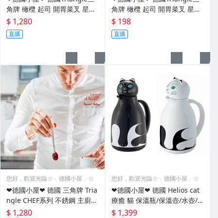
角牌 橄欖 起司 開胃菜叉 星形
角牌 橄欖 起司 開胃菜叉 星形
環保 薯條叉 水果 食物 叉子 一
環保 薯條叉 水果 食物 叉子一
$ 1,280
$ 198
組6支裝
組1支裝
直購
直購
您好，歡迎光臨☆╮德國小屋╭☆
您好，歡迎光臨☆╮德國小屋╭☆
❤德國小屋❤ 德國 三角牌 Tria
❤德國小屋❤ 德國 Helios cat
ngle CHEF系列 不銹鋼 主廚兩
療癒 貓 保溫瓶/保溫壺/水壺/
用 試吃 匙夾 藝術 造型 (金色)
保冰非膳魔師/象印/ALFI）
$ 1,280
$ 1,399