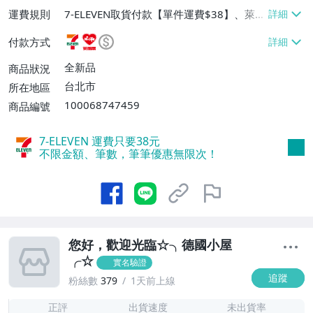
運費規則
7-ELEVEN取貨付款【單件運費$38】、萊爾
富取貨付款【單件運費$60】、郵局掛號
付款方式
【免運費】
全新品
商品狀況
台北市
所在地區
100068747459
商品編號
7-ELEVEN 運費只要
38
元
不限金額、筆數，筆筆優惠無限次！
您好，歡迎光臨☆╮德國小屋
╭☆
實名驗證
追蹤
粉絲數
379
1天前上線
3
正評
出貨速度
未出貨率