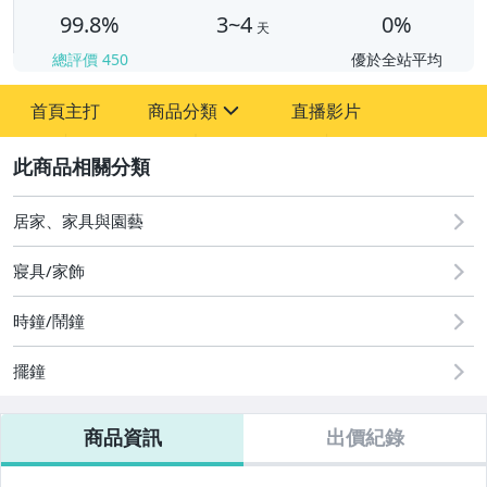
99.8%
3~4
0%
天
總評價
450
優於全站平均
首頁主打
商品分類
直播影片
sign
2
嬰幼兒與孕婦
圖書/影音/文具
居家、家具與園藝
居家、家具與園藝
寢具/家飾
美容保養與彩妝
時鐘/鬧鐘
家電與影音視聽
擺鐘
商品資訊
出價紀錄