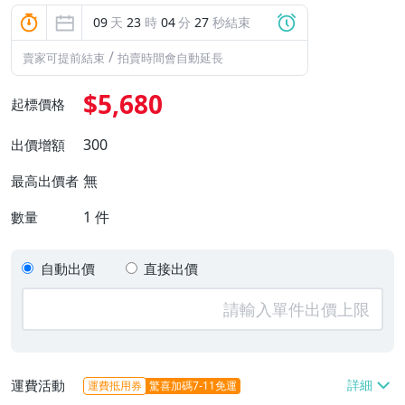
09
天
23
時
04
分
26
秒結束
/
賣家可提前結束
拍賣時間會自動延長
$5,680
起標價格
300
出價增額
無
最高出價者
1
件
數量
自動出價
直接出價
運費活動
運費抵用券
驚喜加碼7-11免運