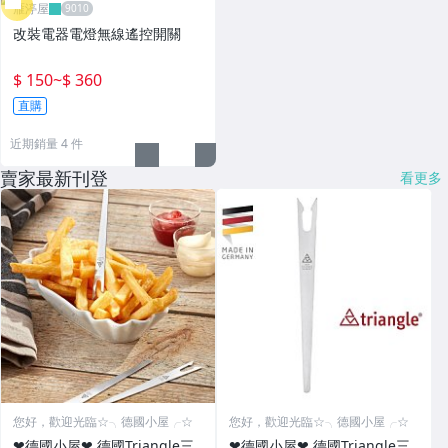
雁渟屋
改裝電器電燈無線遙控開關
$ 150
~
$ 360
直購
近期銷量 4 件
賣家最新刊登
看更多
您好，歡迎光臨☆╮德國小屋╭☆
您好，歡迎光臨☆╮德國小屋╭☆
❤德國小屋❤ 德國Triangle三
❤德國小屋❤ 德國Triangle三