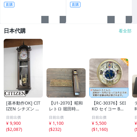
直購
直購
日本代購
看全部
[基本動作OK] CIT
【U1-2070】昭和
【RC-30376】SEI
IZEN シチズン リ
レトロ 堀田時計
KO セイコー BC1
ズム時計 掛時計
店 水晶和時計 尺
10G 壁掛け時計
目前出價
目前出價
目前出價
柱時計 置時計 電
時計 掛け 木製 そ
からくり時計 Wa
¥ 9,900
¥ 1,100
¥ 5,500
¥
池式 ビンテージ
ろばん アンティ
ve Symphony ウ
(
$2,087
)
(
$232
)
(
$1,160
)
(
アンティーク レ
ーク 雑貨まとめ
ェーブシンフォニ