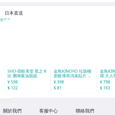
トロ
ジャンク含 東京
ー 現状品 送料1,6
引取可【千円市
00円【千円市
場】
場】
日本直送
看更多
金鳥KINCHO 垃圾桶
廚餘薄荷消臭貼片 約
30天分
¥ 398
SHO-BI粧美堂 星之卡
比 瀏海吸油面紙
$ 81
¥ 598
金鳥KI
$ 122
環 大人
¥ 798
$ 163