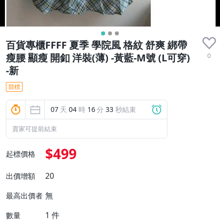
百貨專櫃FFFF 夏季 學院風 格紋 舒爽 綁帶
0
瘦腰 顯瘦 開釦 洋裝(薄) -黃藍-M號 (L可穿)
-新
競標
07
天
04
時
16
分
32
秒結束
賣家可提前結束
$499
起標價格
20
出價增額
無
最高出價者
1
件
數量