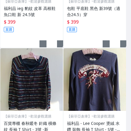
【蘇菲亞倉庫】~歡迎參觀選購
【蘇菲亞倉庫】~歡迎參觀選購
福利品 ieg 豹紋 皮革 高根鞋
包鞋 平底鞋 黑色 新39號（適
魚口鞋 新 24.5號
合24.5）穿
$ 399
$ 399
直購
直購
【蘇菲亞倉庫】~歡迎參觀選購
【蘇菲亞倉庫】~歡迎參觀選購
百貨專櫃 春秋暖冬 針織 橫條
福利品 - Lee Cooper 燙絨 水
紋 長袖 T Shirt - 3號 -新
鑽 裝飾 長袖 T Shirt - S號 -深