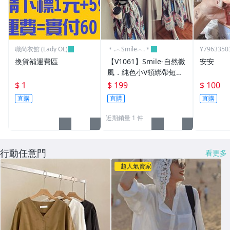
職尚衣館 (Lady OL)
＊.︵Smile︵.＊
Y7963350
換貨補運費區
【V1061】Smile-自然微
安安
風．純色小V領綁帶短袖
連身裙洋裝
$ 1
$ 199
$ 100
直購
直購
直購
近期銷量 1 件
行動任意門
看更多
超人氣賣家