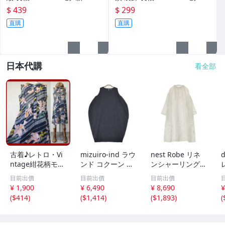
鐵 -全新
$ 439
$ 299
直購
直購
日本代購
看全部
古着♪レトロ・Vi
mizuiro-ind ラウ
nest Robe リネ
d
ntage紺花柄モッ
ンド コクーン ノ
ンシャーリングネ
ズワンピ♪70s60s
ースリーブ ワン
ックワンピース 0
目前出價
目前出價
目前出價
70年代60年代ヴ
ピース ネイビー
1171-1101-1 製
¥ 1,900
¥ 6,490
¥ 8,690
¥
ィンテージ日本製
ミズイロインド 6
品染め ワンピー
(
$414
)
(
$1,414
)
(
$1,893
)
(
Japan昭和ロマン
-0723M 286215
ス オフホワイト
大きめノースリア
ネストローブ 6-0
ンティークゆった
723M 285922
6