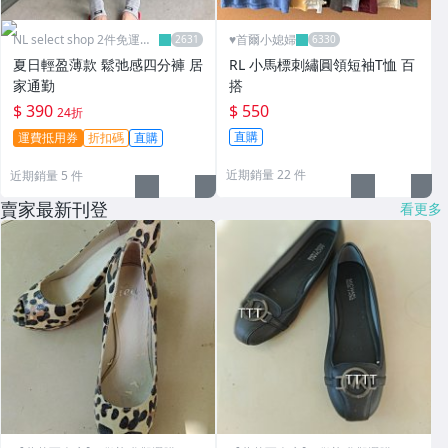
NL select shop 2件免運可
♥️首爾小媳婦
刷卡
夏日輕盈薄款 鬆弛感四分褲 居
RL 小馬標刺繡圓領短袖T恤 百
家通勤
搭
$ 390
$ 550
24折
直購
運費抵用券
折扣碼
直購
近期銷量 22 件
近期銷量 5 件
賣家最新刊登
看更多