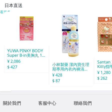
り
日本直送
看更多
YUWA PINKY BODY
Super B-in美胸丸 15
0粒
¥ 2,086
Santan
小林製藥 潔內寶生理
Kitty
$ 427
期專用內衣內褲清洗
¥ 1,280
劑120ml
¥ 428
$ 262
$ 87
關於我們
客服中心
聯絡我們