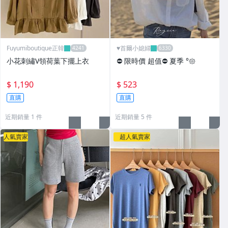
Fuyumiboutique正韓
♥️首爾小媳婦
小花刺繡V領荷葉下擺上衣
⛔️ 限時價 超值⛔️ 夏季 °𑁍
$ 1,190
$ 523
直購
直購
近期銷量 1 件
近期銷量 5 件
人氣賣家
超人氣賣家