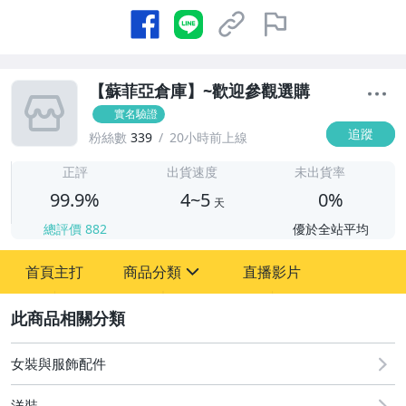
【蘇菲亞倉庫】~歡迎參觀選購
實名驗證
追蹤
粉絲數
339
20小時前上線
4
正評
出貨速度
未出貨率
99.9%
4~5
0%
天
總評價
882
優於全站平均
首頁主打
商品分類
直播影片
sign
2
嬰幼兒與孕婦
圖書/影音/文具
女裝與服飾配件
男性精品與服飾
洋裝