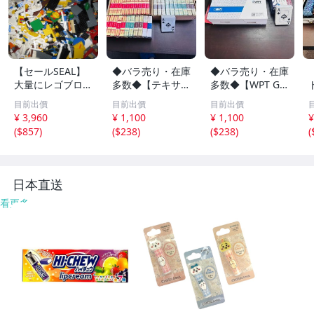
【セールSEAL】
◆バラ売り・在庫
◆バラ売り・在庫
大量にレゴブロッ
多数◆【テキサス
多数◆【WPT GG
クが必要な方必
ホールデム ポー
poker ポーカー
目前出價
目前出價
目前出價
見！！お得★LEG
カー トランプ TE
プラスチックトラ
¥ 3,960
¥ 1,100
¥ 1,100
¥
Oレゴブロック
XAS HOLD`EM カ
ンプ 100%プラス
(
$857
)
(
$238
)
(
$238
)
(
3kg バラバラい
ジノジャンボイン
チック 防水 WPT
ろいろ大量パーツ
デックス】
赤・青】
部品ジャンク
日本直送
看更多