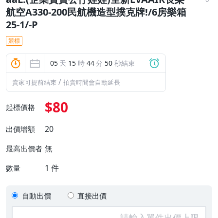
航空A330-200民航機造型撲克牌!/6房樂箱
25-1/-P
競標
05
天
15
時
44
分
49
秒結束
/
賣家可提前結束
拍賣時間會自動延長
$80
起標價格
20
出價增額
無
最高出價者
1
件
數量
自動出價
直接出價