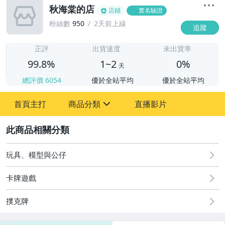
秋海棠的店
店鋪
實名驗證
粉絲數
950
2天前上線
追蹤
1
正評
出貨速度
未出貨率
99.8%
1~2
0%
天
總評價
6054
優於全站平均
優於全站平均
首頁主打
商品分類
直播影片
sign
2
其它
玩具、模型與公仔
卡牌遊戲
撲克牌