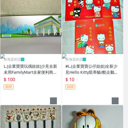
秋海棠的店
秋海棠的店
L.(企業寶寶玩偶娃娃)少見全新
#L.(企業寶寶公仔娃娃)全新少
未用FamilyMart全家便利商店
見Hello Kitty凱蒂貓/酷企鵝造
鐵質筆盒!--值得擁有!
型紅包袋5個一套誠泰銀行所
$ 100
$ 10
贈!
競標
競標