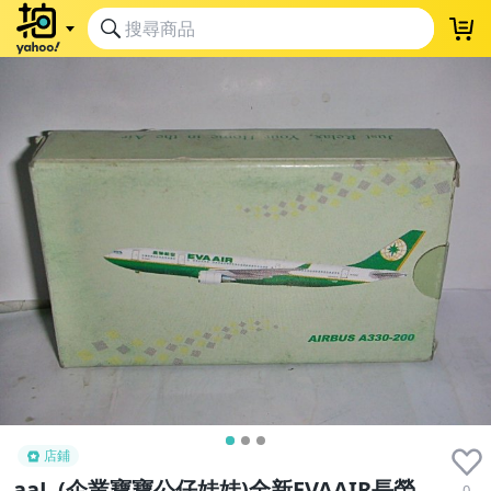
店鋪
aaL.(企業寶寶公仔娃娃)全新EVAAIR長榮
0