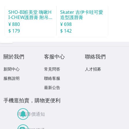
SHO-BI粧美堂 嗨啾H
Skater 吉伊卡哇可愛
I-CHEW護唇膏 附吊
造型護唇膏
飾(款式隨機)
¥ 880
¥ 698
$ 179
$ 142
關於我們
客服中心
聯絡我們
新聞中心
常見問答
人才招募
服務說明
聯絡客服
最新公告
手機逛拍賣，購物更便利
商品降價通知