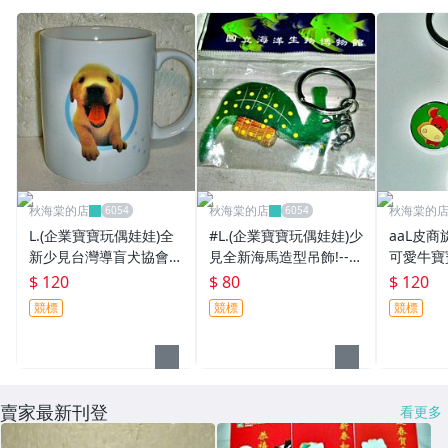
秋海棠的店
秋海棠的店
秋海棠的
L.(企業寶寶玩偶娃娃)全
#L.(企業寶寶玩偶娃娃)少
aaL皮商
新少見台灣導盲犬協會可
見全新海馬造型吊飾!--值
可愛牛寶寶
愛狗狗造型馬克杯!--限量
得收藏!!/長5/-P
值得收藏!
$ 120
$ 80
$ 120
發行值得收藏!
競標
競標
競標
賣家最新刊登
看更多