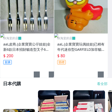
秋海棠的店
秋海棠的店
aaL皮商.(企業寶寶公仔娃娃)全
aaL.(企業寶寶玩偶娃娃)已稍有
新6款日本招財貓造型叉子6
年代迷你型GARFIELD加菲貓
入!!--造型都不一樣值得收藏!!/
拿紅色心型造型公仔!--保存良
$ 200
$ 80
大4/-P
好值得收藏!/6房樂箱1
直購
競標
日本代購
看全部