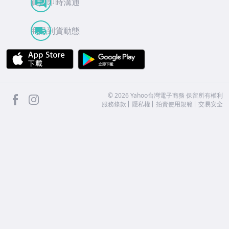
買賣即時溝通
商品到貨動態
APP Store
Google Play
facebook
Instagram
©
2026
Yahoo台灣電子商務 保留所有權利
服務條款
隱私權
拍賣使用規範
交易安全