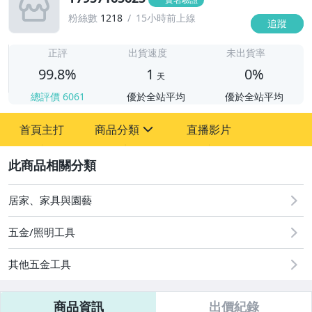
粉絲數
1218
15小時前上線
追蹤
1
正評
出貨速度
未出貨率
99.8%
1
0%
天
總評價
6061
優於全站平均
優於全站平均
首頁主打
商品分類
直播影片
sign
2
圖書/影音/文具
手機、配件與通訊
居家、家具與園藝
居家、家具與園藝
五金/照明工具
女包精品與女鞋
其他五金工具
商品資訊
出價紀錄