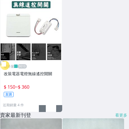
雁渟屋
改裝電器電燈無線遙控開關
$ 150
~
$ 360
直購
近期銷量 4 件
賣家最新刊登
看更多