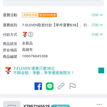
運費活動
運費抵用券
驚喜$99免運
運費規則
7-ELEVEN取貨付款【單件運費$38】、郵局
掛號【單件運費$65】、面交/自取/不寄送
付款方式
【免運費】
全新品
商品狀況
高雄市
所在地區
100076645308
商品編號
7-ELEVEN 運費只要
38
元
不限金額、筆數，筆筆優惠無限次！
Y7957165625
實名驗證