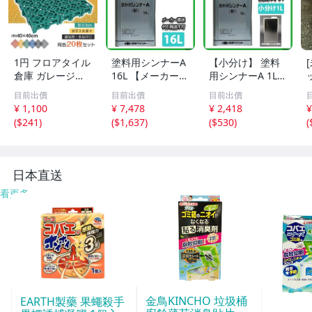
1円 フロアタイル
塗料用シンナーA
【小分け】 塗料
倉庫 ガレージタ
16L 【メーカー直
用シンナーA 1L
イル タイル ガレ
送便/代引不可】
【メーカー直送
5
目前出價
目前出價
目前出價
ージマット 床タ
日本ペイント 塗
便/代引不可】 日
¥ 1,100
¥ 7,478
¥ 2,418
¥
イル ガレージ 床
料 Z03
本ペイント 塗料
(
$241
)
(
$1,637
)
(
$530
)
(
マット フロアマ
Z25
ット 車庫 駐車場
20枚セット wk02
7
日本直送
看更多
金鳥KINCHO 垃圾桶
EARTH製藥 果蠅殺手