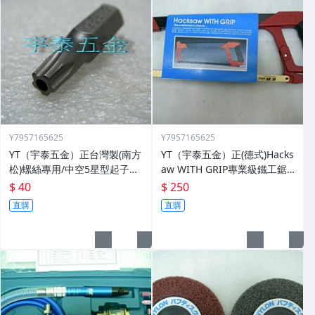
Y7957165625
Y7957165625
YT（宇泰五金）正台灣製(南方
YT（宇泰五金）正(德式)Hacks
松)螺絲專用/中空5星型起子頭/
aw WITH GRIP專業級鐵工鋸
六角柄中空5星型起子頭/特價
弓+德國原裝進口鋸片/品質保
$ 40
$ 250
中
證/清倉大特賣
直購
直購