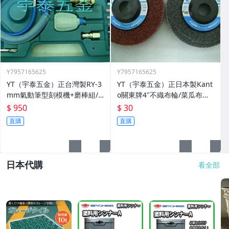
Y7957165625
Y7957165625
YT（宇泰五金）正台灣製RY-3
YT（宇泰五金）正日本製Kant
mm氣動筆型刻模機+磨棒組/5
o關東牌4"不織布輪/菜瓜布輪/
6000轉/品質保證/現正特價中
比一般市售耐用3~5倍/清倉大
$ 950
$ 30
特賣
直購
直購
日本代購
看全部