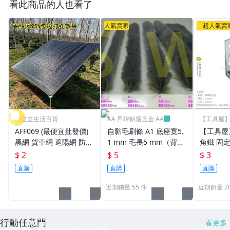
看此商品的人也看了
人氣賣家
超人氣賣
小立立生活百貨
AA 昇瑋鋁窗五金 AA
【工具屋】 
五金行
AFF069 (最便宜批發價)
自黏毛刷條 A1 底座寛5.
【工具屋】
黑網 貨車網 遮陽網 防曬
1 mm 毛長5 mm（背
角鐵 固
網 隔熱網 遮光網 種菜網
膠）毛刷條 防撞條 門邊
加強 補強
$ 2
$ 5
$ 3
針織黑網 蘭花網 溫室網
條 氣密條 門縫條 防震條
支撐 直
直購
直購
直購
遮陽布
隔音條 毛條
近期銷量 55 件
近期銷量 20
行動任意門
看更多