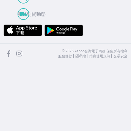
商品到貨動態
APP Store
Google Play
facebook
Instagram
©
2026
Yahoo台灣電子商務 保留所有權利
服務條款
隱私權
拍賣使用規範
交易安全