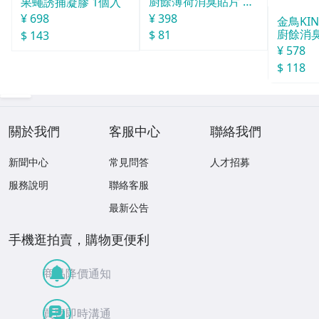
廚餘薄荷消臭貼片 約
果蠅誘捕凝膠 1個入
30天分
¥ 398
¥ 698
金鳥KI
廚餘消臭
$ 81
$ 143
分
¥ 578
$ 118
關於我們
客服中心
聯絡我們
新聞中心
常見問答
人才招募
服務說明
聯絡客服
最新公告
手機逛拍賣，購物更便利
商品降價通知
買賣即時溝通