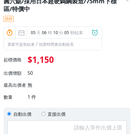
圓穴鋸/採用日本超硬鎢鋼製造/75mm下標
區/特價中
競標
05
天
06
時
10
分
04
秒結束
/
賣家可提前結束
拍賣時間會自動延長
$1,150
起標價格
50
出價增額
無
最高出價者
1
件
數量
自動出價
直接出價