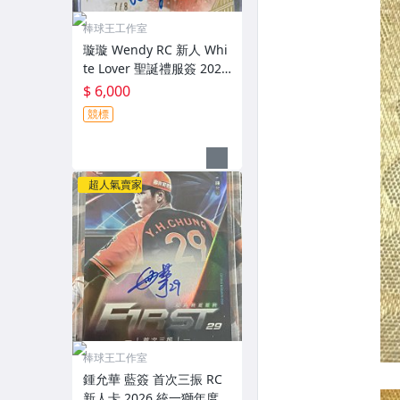
棒球王工作室
璇璇 Wendy RC 新人 Whi
te Lover 聖誕禮服簽 2026
中信兄弟 Passion sisters
$ 6,000
Cheerleaders 啦啦隊
競標
超人氣賣家
棒球王工作室
鍾允華 藍簽 首次三振 RC
新人卡 2026 統一獅年度球