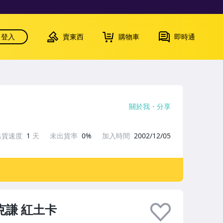
登入
賣東西
購物車
即時通
關於我
分享
出貨速度
1
天
未出貨率
0%
加入時間
2002/12/05
克謙 紅土卡