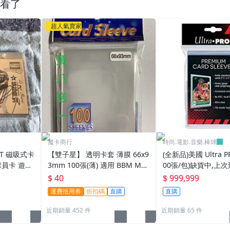
看了
超人氣賣家
魔卡商行
時尚.電影.音樂.棒球
PT 磁吸式卡
【雙子星】 透明卡套 薄膜 66x9
(全新品)美國 Ultra P
球員卡 遊戲
3mm 100張(薄) 適用 BBM MLB
00張/包)缺貨中,上次
tra pro
Topps CPBL 球員卡
025/6/26
$ 40
$ 999,999
運費抵用券
折扣碼
直購
直購
近期銷量 452 件
近期銷量 65 件