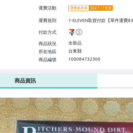
運費活動
運費抵用券
週末7-11免運
運費規則
7-ELEVEN取貨付款【單件運費
【單件運費$50、消費滿$8000
付款方式
全新品
商品狀況
台東縣
所在地區
100084732300
商品編號
7-ELEVEN 運費只要
38
元
不限金額、筆數，筆筆優惠無限次！
商品資訊