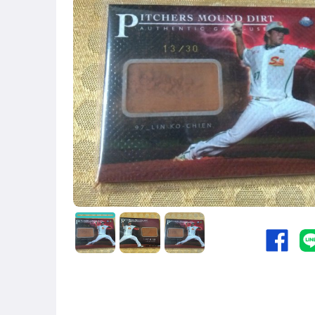
嬰幼兒與孕婦
圖書/影音/文具
成人專區
手機、配件與通訊
玩具、模型與公仔
男性精品與服飾
偶像、球員卡與郵幣
手錶與飾品配件
女包精品與女鞋
電腦、平板與周邊
運動、戶外與休閒