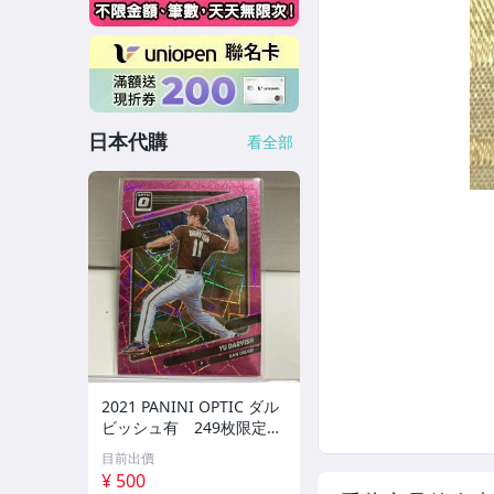
日本代購
看全部
2021 PANINI OPTIC ダル
ビッシュ有 249枚限定
シリアルカード パドレス
目前出價
¥ 500