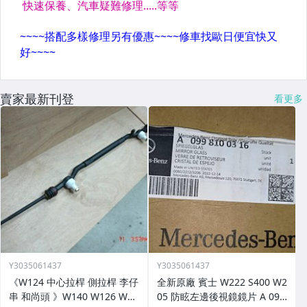
賣家最新刊登
看更多
Y3035061437
Y3035061437
《W124 中心拉桿 側拉桿 李仔
全新原廠 賓士 W222 S400 W2
串 和尚頭 》W140 W126 W20
05 防眩左邊後視鏡鏡片 A 099