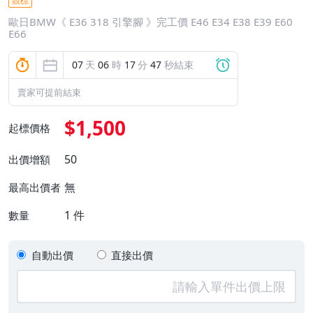
競標
歐日BMW《 E36 318 引擎腳 》完工價 E46 E34 E38 E39 E60
E66
07
天
06
時
17
分
47
秒結束
賣家可提前結束
$1,500
起標價格
50
出價增額
無
最高出價者
1
件
數量
自動出價
直接出價