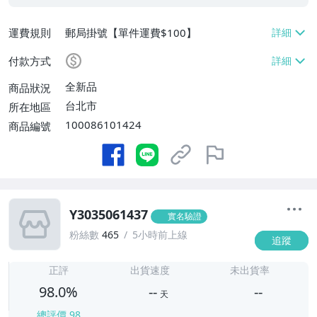
運費規則
郵局掛號【單件運費$100】
付款方式
全新品
商品狀況
台北市
所在地區
100086101424
商品編號
Y3035061437
實名驗證
粉絲數
465
5小時前上線
追蹤
-
-
正評
出貨速度
未出貨率
98.0%
--
--
天
總評價
98