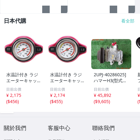
日本代購
看全部
水温計付き ラジ
水温計付き ラジ
2UPJ-40286025]
エーターキャップ
エーターキャップ
ハマーH3(型式不
開弁圧1.3k Bタイ
開弁圧1.3k Bタイ
明)エアコンコン
目前出價
目前出價
目前出價
プ トヨタ/日産/ス
プ トヨタ/日産/ス
プレッサー 中古
¥ 2,175
¥ 2,174
¥ 45,892
¥
ズキ/スバル/マツ
ズキ/スバル/マツ
1
(
$456
)
(
$455
)
(
$9,605
)
(
ダ/ダイハツ/ホン
ダ/ダイハツ/ホン
2
ダ/三菱
ダ/三菱
關於我們
客服中心
聯絡我們