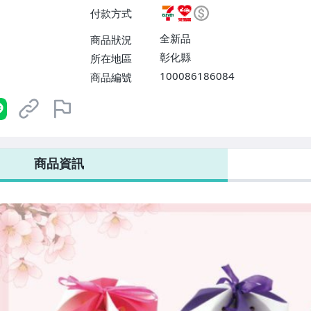
貨付款【單件運費$60、消費滿$
付款方式
$120、消費滿$1999免運費】
99免運費】、面交/自取/不寄送
全新品
商品狀況
5】、大型/超重物品運送【單件運
彰化縣
所在地區
100086186084
商品編號
7-ELEVEN 運費只要
38
元
不限金額、筆數，筆筆優惠無限次！
商品資訊