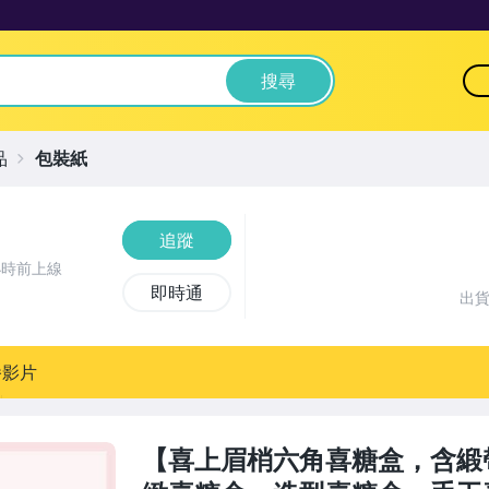
搜尋
品
包裝紙
追蹤
小時前上線
即時通
出
播影片
【喜上眉梢六角喜糖盒，含緞帶】8