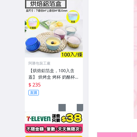
阿勝包裝工廠
【烘焙鋁箔盒，100入含
蓋】 烘烤盒 烤杯 奶酪杯
布丁杯 蛋糕模 錫箔盒 烤布
$ 235
蕾 雪媚娘 烤模 一次性鋁箔
直購
盒 耐高溫