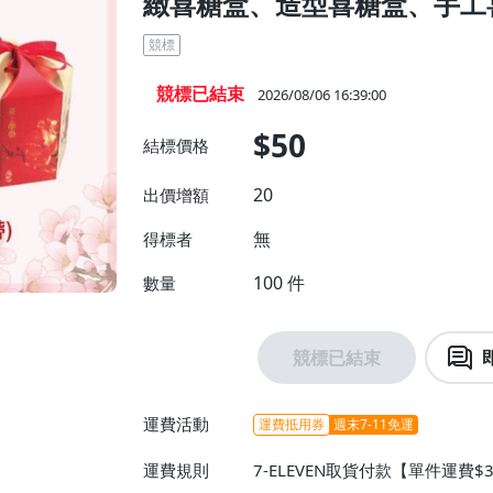
緻喜糖盒、造型喜糖盒、手工
競標
競標已結束
2026/08/06 16:39:00
$50
結標價格
20
出價增額
無
得標者
100
件
數量
競標已結束
運費活動
運費抵用券
週末7-11免運
運費規則
7-ELEVEN取貨付款【單件運費