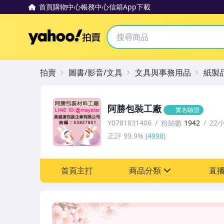
首頁
購物中心
帳務中心
信箱
App下載
Yahoo拍賣
拍賣
圖書/影音/文具
文具與事務用品
紙製
阿勝包裝工廠
實名驗證
Y0781831406
粉絲數
1942
22
正評
99.9%
(
4998
)
首頁主打
商品分類
直
sign
嬰幼兒與孕婦
圖書/影音/文具