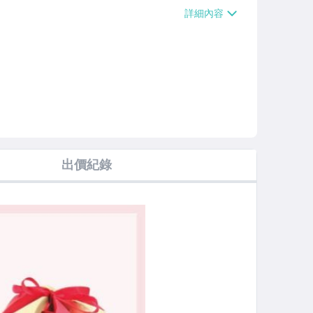
1999免運費】、宅配/貨運【單件運費
、郵局掛號【單件運費$120、消費滿$19
【免運費】、離島配送【單件運費$13
費$200】
出價紀錄