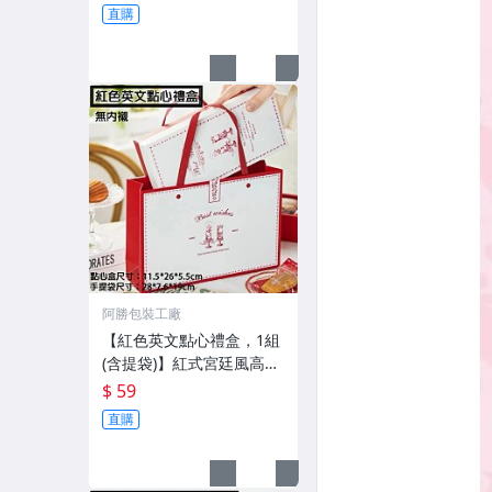
直購
阿勝包裝工廠
【紅色英文點心禮盒，1組
(含提袋)】紅式宮廷風高質
感包裝盒 磅蛋糕 英式禮盒
$ 59
新年包裝盒 婚禮彌月禮盒
直購
手工餅乾