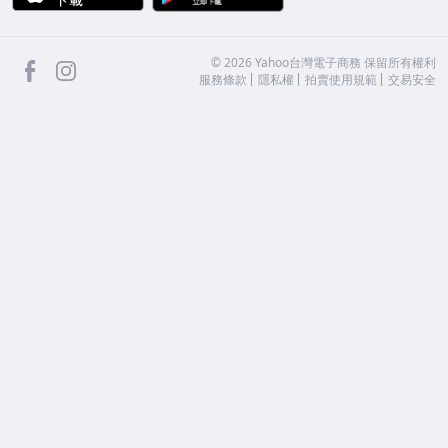
facebook
Instagram
©
2026
Yahoo台灣電子商務 保留所有權利
服務條款
隱私權
拍賣使用規範
交易安全