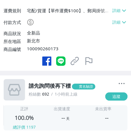
運費規則
宅配/貨運【單件運費$100】、郵局掛號
【單件運費$65】
付款方式
全新品
商品狀況
新北市
所在地區
100090260173
商品編號
請先詢問後再下標
實名驗證
粉絲數
692
1小時前上線
追蹤
-
-
正評
出貨速度
未出貨率
100.0%
--
--
天
總評價
1197