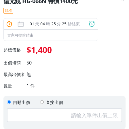
偏光鏡 HG-066N 特價1400元
競標
01
天
04
時
25
分
24
秒結束
賣家可提前結束
$1,400
起標價格
50
出價增額
無
最高出價者
1
件
數量
自動出價
直接出價