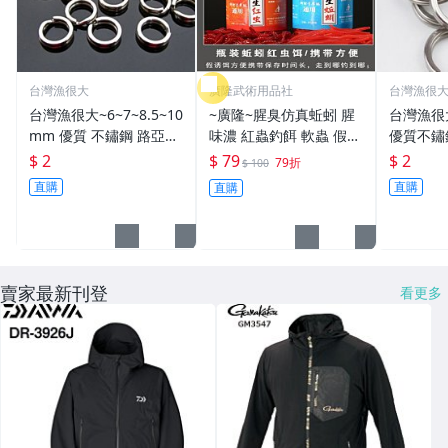
台灣漁很大
廣隆武術用品社
台灣漁很
台灣漁很大~6~7~8.5~10
~廣隆~腥臭仿真蚯蚓 腥
台灣漁很
mm 優質 不鏽鋼 路亞環
味濃 紅蟲釣餌 軟蟲 假蚯
優質不鏽
S型開口 扁平 打扁 打平
蚓 海魚餌 紅蟲 路亞餌
平 打扁 打平 路
$ 2
$ 79
$ 2
79折
$ 100
路亞 雙環 雙圈 強力
假餌 誘餌 仿生餌 擬餌
雙環 路亞環
直購
直購
直購
路亞軟餌
路亞環
賣家最新刊登
看更多