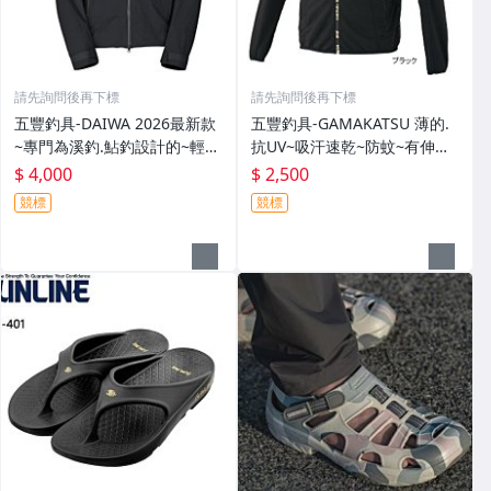
請先詢問後再下標
請先詢問後再下標
五豐釣具-DAIWA 2026最新款
五豐釣具-GAMAKATSU 薄的.
~專門為溪釣.鮎釣設計的~輕
抗UV~吸汗速乾~防蚊~有伸縮
便.薄的短版防水雨衣DR-3926J
彈性付帽防曬外套 GM-3547
$ 4,000
$ 2,500
外套特價4000元
特價2000元
競標
競標