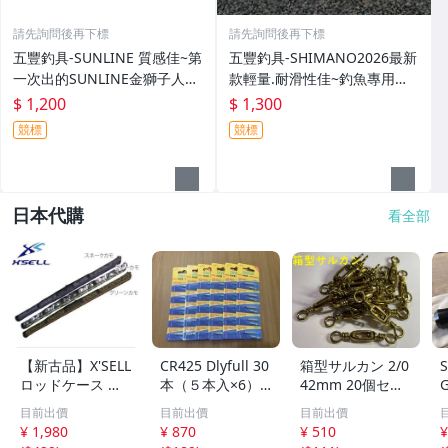
請先詢問後再下標
請先詢問後再下標
五豐釣具-SUNLINE 質感佳~第
五豐釣具-SHIMANO2026最新
一次出的SUNLINE金獅子人字
款輕量.耐滑性佳~釣魚專用布
夾腳拖鞋SUS-401特價1200元
希涼鞋 FS-091I特價1300元
$ 1,200
$ 1,300
競標
競標
日本代購
看全部
【新古品】X'SELL
CR425 Dlyfull 30
箱型サルカン 2/0
S
ロッドケース 釣
本（５本入×6）
42mm 20個セッ
G
り竿ケース 迷彩
電気ウキ用 竿先
ト ＜送料無料＞
h
目前出價
目前出價
目前出價
柄 140cm
ライト 穂先ライ
¥ 1,980
¥ 870
¥ 510
¥
ト用 2026年5月