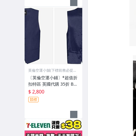
英倫空運小舖(下標前務必提
問)
〔英倫空運小鋪〕*超值折
扣特區 英國代購 35折 BO
SS 格紋 海軍藍 背心 (有檔
$ 2,800
期)
競標