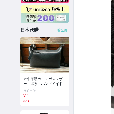
日本代購
看全部
☆牛革硬めエンボスレザ
ー 黒系 ハンドメイドB
AGショルダーバッグ☆斜
目前出價
め掛けBAGお出かけに便利
¥ 1
な小サイズ☆718
(
$1
)