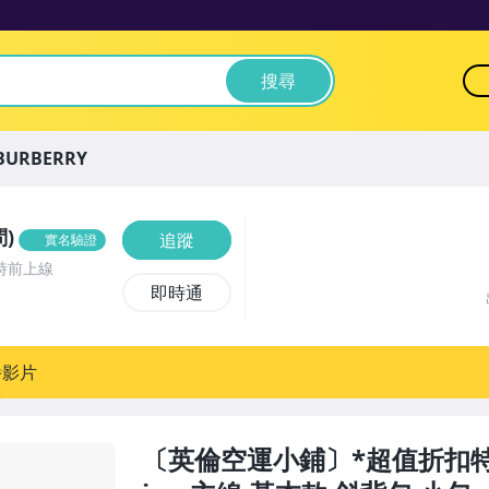
搜尋
BURBERRY
)
追蹤
實名驗證
時前上線
即時通
播影片
〔英倫空運小鋪〕*超值折扣特區