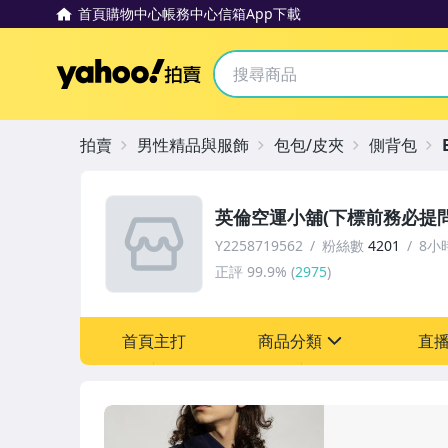
首頁
購物中心
帳務中心
信箱
App下載
Yahoo拍賣
拍賣
男性精品與服飾
包包/皮夾
側背包
英倫空運小舖(下標前務必提問
Y2258719562
粉絲數
4201
8小
正評
99.9%
(
2975
)
首頁主打
商品分類
直
sign
嬰幼兒與孕婦
手機、配件與通訊