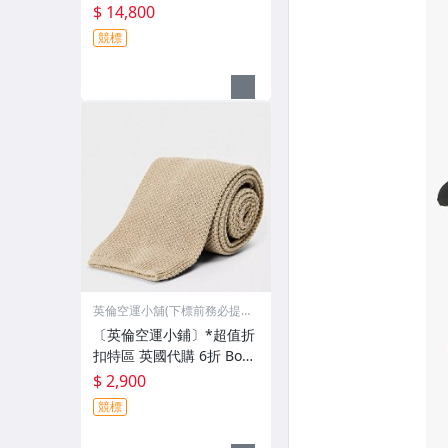
BERRY 熱門款 菱格紋 外
$ 14,800
套 夾克 (有檔期)
競標
英倫空運小舖(下標前務必提
問)
〔英倫空運小鋪〕*超值折
扣特區 英國代購 6折 Boss
針織 領帶 (有檔期)
$ 2,900
競標