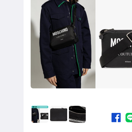
居家、家具與園藝
男性精品與服飾
女裝與服飾配件
手錶與飾品配件
女包精品與女鞋
家電與影音視聽
運動、戶外與休閒