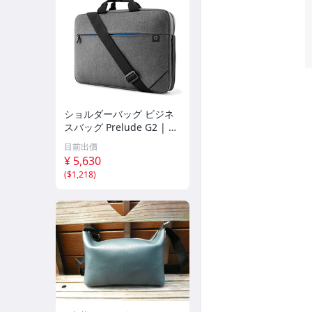
ショルダーバッグ ビジネ
スバッグ Prelude G2 | 約
300g軽量 スリム 収納ポケ
目前出價
ット搭載 耐水性コーティ
¥ 5,630
ング仕様 1m
(
$1,218
)