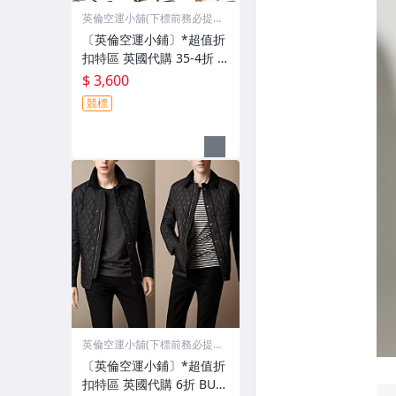
英倫空運小舖(下標前務必提
問)
〔英倫空運小鋪〕*超值折
扣特區 英國代購 35-4折 D
squared2 鏡框 鏡架 中性
$ 3,600
款 數款
競標
英倫空運小舖(下標前務必提
問)
〔英倫空運小鋪〕*超值折
扣特區 英國代購 6折 BUR