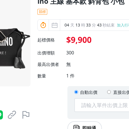
ino 主線 基本款 斜背包 小包
競標
04
天
13
時
33
分
42
秒結束
加入行
$9,900
起標價格
300
出價增額
無
最高出價者
1
件
數量
自動出價
直接出
即時通