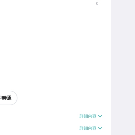
0
即時通