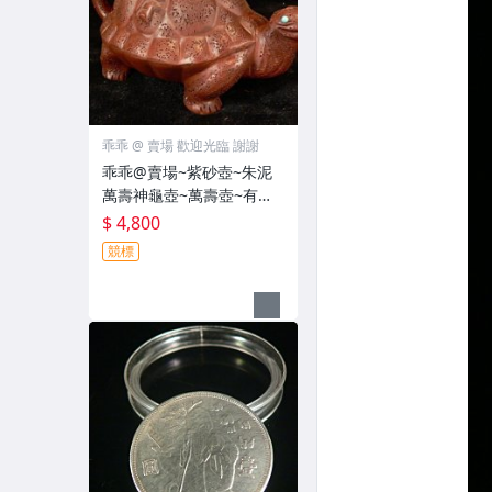
乖乖 @ 賣場 歡迎光臨 謝謝
乖乖@賣場~紫砂壺~朱泥
萬壽神龜壺~萬壽壺~有款~
容量約~260cc(A91)
$ 4,800
競標