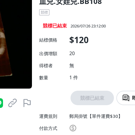
血兒.女娃兒.BB108
競標
競標已結束
2026/07/26 23:12:00
$120
結標價格
20
出價增額
無
得標者
1
件
數量
競標已結束
運費規則
郵局掛號【單件運費$30】
付款方式