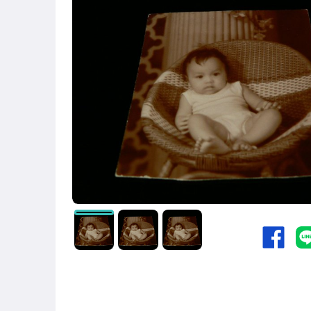
古董、藝術與礦石
居家、家具與園藝
玩具、模型與公仔
偶像、球員卡與郵幣
手錶與飾品配件
女包精品與女鞋
相機、攝影與周邊
運動、戶外與休閒