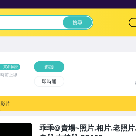
搜尋
追蹤
實名驗證
小時前上線
即時通
播影片
乖乖@賣場~照片.相片.老照片