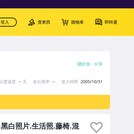
登入
賣東西
購物車
即時通
關於我
分享
出貨速度
--
天
未出貨率
--
加入時間
2005/10/31
.黑白照片.生活照.藤椅.混