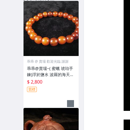
乖乖 @ 賣場 歡迎光臨 謝謝
乖乖@賣場~( 蜜蠟 琥珀手
鍊)浮於鹽水 波羅的海天然
老蜜臘手鍊~ 8mm~手圍約
$ 2,800
~17~18~( N028 )
競標