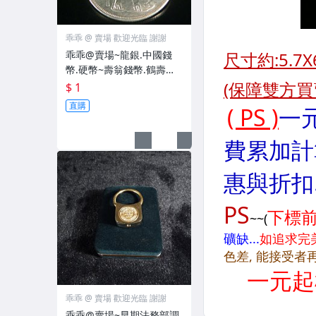
乖乖 @ 賣場 歡迎光臨 謝謝
乖乖@賣場~龍銀.中國錢
幣.硬幣~壽翁錢幣.鶴壽硬
幣.福壽雙全.福祿壽仙翁龍
$ 1
銀~壹圓~( K5Q)
直購
乖乖 @ 賣場 歡迎光臨 謝謝
乖乖@賣場~早期法務部調