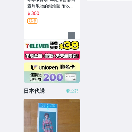
查局敬贈的鎖鑰圈.附收藏
盒(金屬徽章.獎章.紀念章.
$ 300
胸針.勳章.勛章.墬子.紀念
競標
牌)GHI40
日本代購
看全部