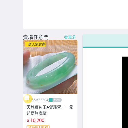
賣場任意門
看更多
超人氣賣家
昕品&#33304;
天然緬甸玉A貨翡翠、一元
起標無底價
$ 10,200
折扣碼
競標