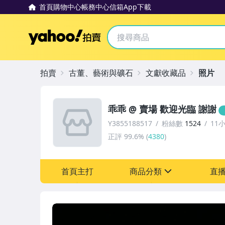
首頁
購物中心
帳務中心
信箱
App下載
Yahoo拍賣
拍賣
古董、藝術與礦石
文獻收藏品
照片
乖乖 @ 賣場 歡迎光臨 謝謝
Y3855188517
粉絲數
1524
11
正評
99.6%
(
4380
)
首頁主打
商品分類
直
sign
嬰幼兒與孕婦
圖書/影音/文具