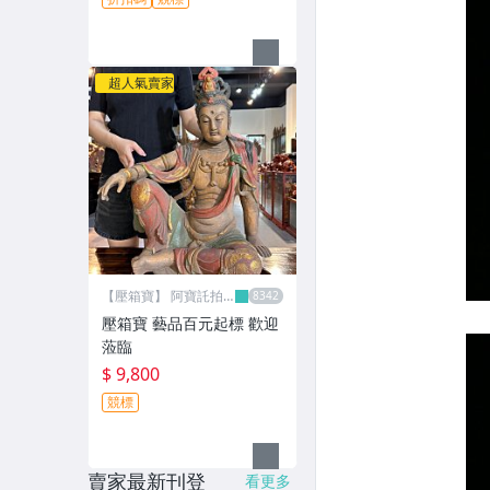
超人氣賣家
【壓箱寶】 阿寶託拍
網
壓箱寶 藝品百元起標 歡迎
蒞臨
$ 9,800
競標
賣家最新刊登
看更多