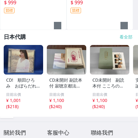
帽 深藍色款 特價:999元 單一
元 亞洲尺寸(ASIAN) 此商品為
$ 999
$ 999
尺寸 (ONE SIZE)
真品平行輸入
競標
競標
日本代購
看全部
CD! 順田ひろ
CD未開封 副読本
CD未開封 副読
み おぼらだれ
付 寂聴京都法話
本付 こころの
ん 帯付き OM
集 ユーキャン
扉 河合隼雄講話
目前出價
目前出價
目前出價
CD-16 42405
集
¥ 1,001
¥ 1,100
¥ 1,100
¥
(
$218
)
(
$240
)
(
$240
)
(
關於我們
客服中心
聯絡我們