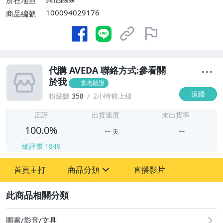
所在地區
100094029176
商品編號
代購 AVEDA 聯絡方式:參看關
於我
實名驗證
追蹤
粉絲數
358
2小時前上線
-
-
正評
出貨速度
未出貨率
100.0%
--
--
天
總評價
1849
-
首頁主打
商品分類
直播影片
-
sign
2
圖書/影音/文具