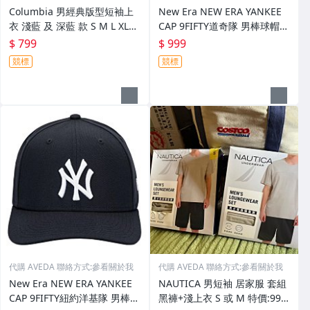
Columbia 男經典版型短袖上
New Era NEW ERA YANKEE
衣 淺藍 及 深藍 款 S M L XL
CAP 9FIFTY道奇隊 男棒球帽
(全新/現貨) 特價:799元 產品如
寶藍色款 特價:999元 單一尺寸
$ 799
$ 999
圖所示
(ONE SIZE)
競標
競標
代購 AVEDA 聯絡方式:參看關於我
代購 AVEDA 聯絡方式:參看關於我
New Era NEW ERA YANKEE
NAUTICA 男短袖 居家服 套組
CAP 9FIFTY紐約洋基隊 男棒球
黑褲+淺上衣 S 或 M 特價:999