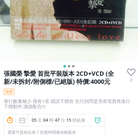
張國榮 摯愛 首批平裝版本 2CD+VCD (全
0
新/未拆封/附側標/已絕版) 特價:4000元
競標
發行數量極少 僅有1張 煩請下標前 先行詢問是否有現貨再進行
下標動作 謝謝配合!!!
05
天
04
時
47
分
14
秒結束
/
賣家可提前結束
拍賣時間會自動延長