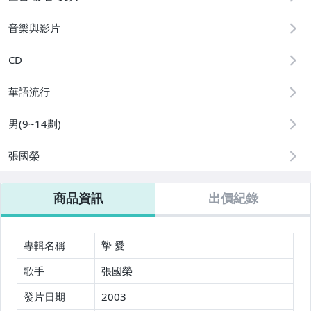
圖書/影音/文具
音樂與影片
手機、配件與通訊
CD
古董、藝術與礦石
華語流行
美容保養與彩妝
男(9~14劃)
電腦、平板與周邊
相機、攝影與周邊
張國榮
運動、戶外與休閒
商品資訊
出價紀錄
電玩遊戲與主機
嬰幼兒與孕婦
專輯名稱
摯 愛
汽機車精品百貨
歌手
張國榮
居家、家具與園藝
發片日期
2003