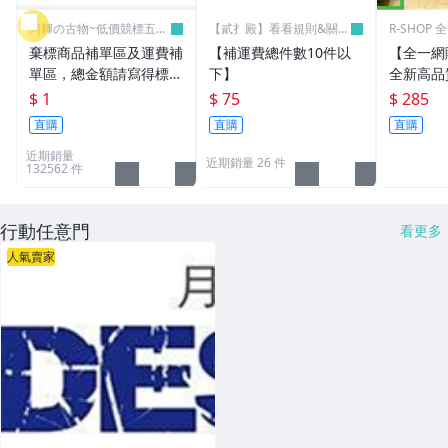
阿輝の古物~低價競標五六
【貳扌殿】看看規則&關於
R-SHOP
日結標
我
棄標商品補單區及運費補
【補運費總件數10件以
【全一網
單區，總金額請寫得標商
下】
全新高品質
品金額，運費請寫棄標商
筆電 變壓器
$ 1
$ 75
$ 285
品原設定之運費
3.16A通用
直購
直購
直購
L30 N10
近期銷量
近期銷量 26 件
132562 件
行動任意門
看更多
人氣賣家