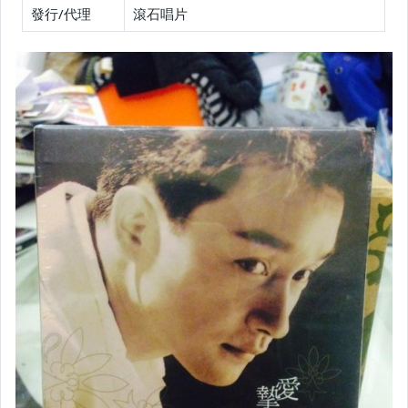
發行/代理
滾石唱片
玩具、模型與公仔
男性精品與服飾
偶像、球員卡與郵幣
女裝與服飾配件
手錶與飾品配件
女包精品與女鞋
家電與影音視聽
美食與地方特產