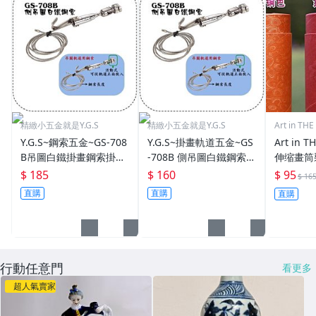
精緻小五金就是Y.G.S
精緻小五金就是Y.G.S
Art in T
Y.G.S~鋼索五金~GS-708
Y.G.S~掛畫軌道五金~GS
Art in
B吊圖白鐵掛畫鋼索掛畫
-708B 側吊圖白鐵鋼索五
伸缩畫筒
器1.5M (適用軌道開口8
金掛圖器/掛畫器1M (適
畫書畫筒
$ 185
$ 160
$ 95
$ 16
mm) (含稅)
用軌道正面開口8mm)
海報筒書
直購
直購
直購
(含稅)
長至80c
行動任意門
看更多
超人氣賣家