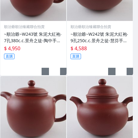
順治爺順治臻藏聯合拍賣
順治爺順治臻藏聯合拍賣
~順治爺~W243號 朱泥大紅袍‧
~順治爺~W242號 朱泥大紅袍‧
7孔380c.c.景舟之徒-陶中手製
9孔250c.c.景舟之徒-慧芬手製
@4950元(壺蓋)
@4588元起標
$ 4,950
$ 4,588
直購
直購