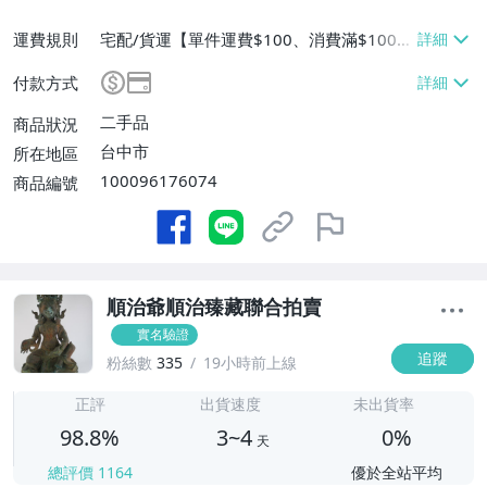
運費規則
宅配/貨運【單件運費$100、消費滿$1000
0免運費】
付款方式
二手品
商品狀況
台中市
所在地區
100096176074
商品編號
順治爺順治臻藏聯合拍賣
實名驗證
追蹤
粉絲數
335
19小時前上線
3
正評
出貨速度
未出貨率
98.8%
3~4
0%
天
總評價
1164
優於全站平均