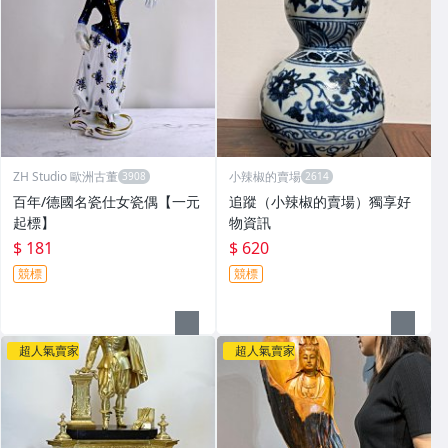
ZH Studio 歐洲古董
小辣椒的賣場
百年/德國名瓷仕女瓷偶【一元
追蹤（小辣椒的賣場）獨享好
起標】
物資訊
$ 181
$ 620
競標
競標
超人氣賣家
超人氣賣家