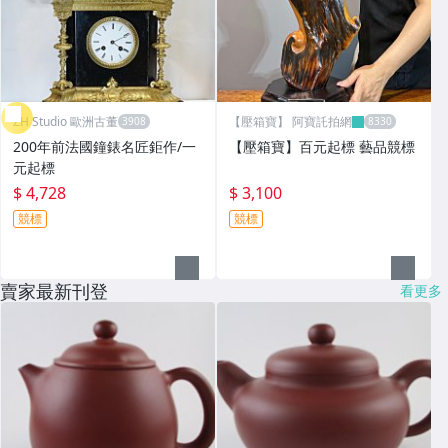
ZH Studio 歐洲古董
【壓箱寶】 阿寶託拍網
200年前法國鐘錶名匠鉅作/一
【壓箱寶】百元起標 藝品競標
元起標
$ 4,728
$ 3,100
競標
競標
賣家最新刊登
看更多