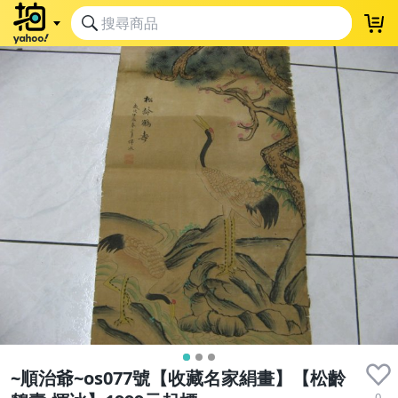
~順治爺~os077號【收藏名家絹畫】【松齡
0