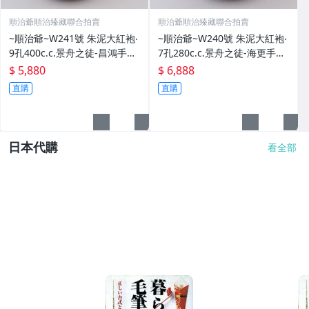
順治爺順治臻藏聯合拍賣
順治爺順治臻藏聯合拍賣
~順治爺~W241號 朱泥大紅袍‧
~順治爺~W240號 朱泥大紅袍‧
9孔400c.c.景舟之徒-昌鴻手製
7孔280c.c.景舟之徒-海更手製
@5880元
@6888元起標
$ 5,880
$ 6,888
直購
直購
日本代購
看全部