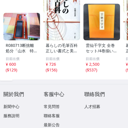
R080713断捨離
暮らしの毛筆百科
雲仙千字文 全巻
処分「山水 特選
正しい書式と美し
セット/4巻揃い
書道セット」未使
い作例/石川芳雲
天・地・玄・黄
目前出價
目前出價
目前出價
用品
(著者)
函入 大型本 BK
¥ 600
¥ 726
¥ 2,500
¥
1166
(
$129
)
(
$156
)
(
$537
)
(
關於我們
客服中心
聯絡我們
新聞中心
常見問答
人才招募
服務說明
聯絡客服
最新公告