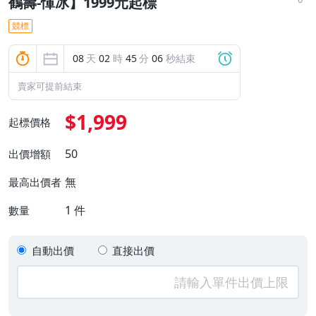
鶴壽-惲冰】1999元起標
競標
08
天
02
時
45
分
05
秒結束
賣家可提前結束
$1,999
起標價格
50
出價增額
無
最高出價者
1
件
數量
自動出價
直接出價