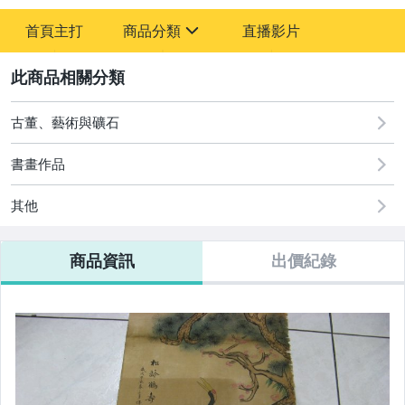
首頁主打
商品分類
直播影片
sign
2
古董、藝術與礦石
美食與地方特產
古董、藝術與礦石
書畫作品
其他
商品資訊
出價紀錄