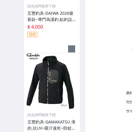
請先詢問後再下標
五豐釣具-DAIWA 2026最
新款~專門為溪釣.鮎釣設計
的~輕便.薄的短版防水雨衣
$ 4,000
DR-3926J外套特價4000元
競標
請先詢問後再下標
五豐釣具-GAMAKATSU 薄
的.抗UV~吸汗速乾~防蚊~