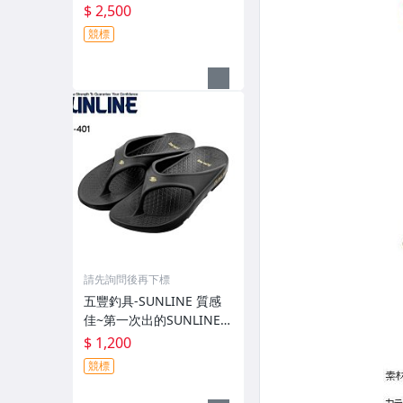
有伸縮彈性付帽防曬外套
$ 2,500
GM-3547 特價2000元
競標
請先詢問後再下標
五豐釣具-SUNLINE 質感
佳~第一次出的SUNLINE金
獅子人字夾腳拖鞋SUS-40
$ 1,200
1特價1200元
競標