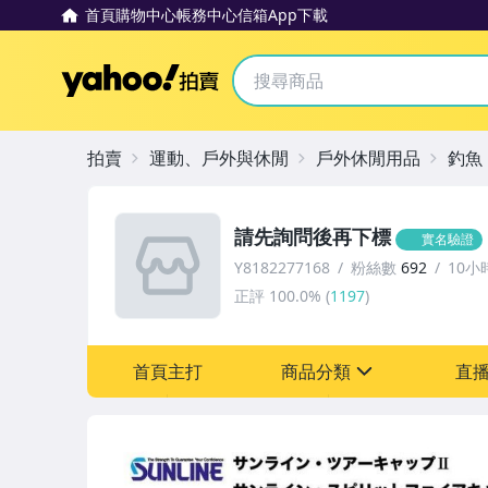
首頁
購物中心
帳務中心
信箱
App下載
Yahoo拍賣
拍賣
運動、戶外與休閒
戶外休閒用品
釣魚
請先詢問後再下標
實名驗證
Y8182277168
粉絲數
692
10小
正評
100.0%
(
1197
)
首頁主打
商品分類
直
sign
運動、戶外與休閒