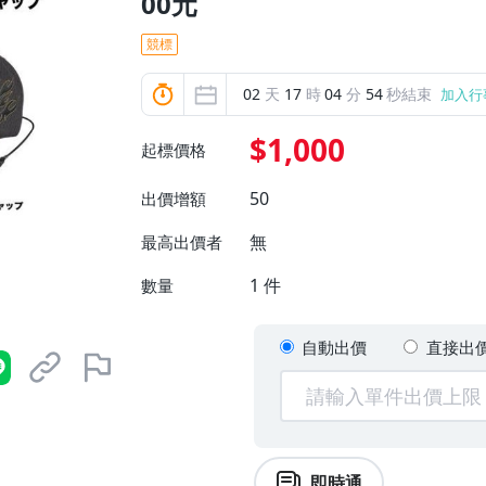
00元
競標
02
天
17
時
04
分
53
秒結束
加入行
$1,000
起標價格
50
出價增額
無
最高出價者
1
件
數量
自動出價
直接出
即時通