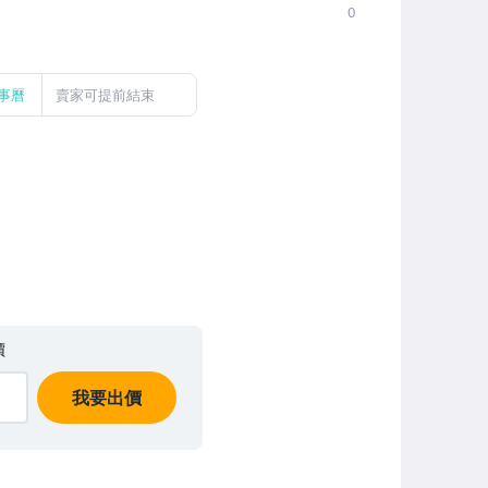
0
事曆
賣家可提前結束
價
我要出價