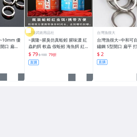
廣隆武術用品社
台灣漁很大
~10mm 優
~廣隆~腥臭仿真蚯蚓 腥味濃 紅
台灣漁很大~中和可自
型開口 扁平
蟲釣餌 軟蟲 假蚯蚓 海魚餌 紅蟲
鏽鋼 S型開口 扁平 打
打扁 打平 路亞 雙環 雙圈 強力
路亞餌 假餌 誘餌 仿生餌 擬餌
亞 路亞 雙環 路亞環 雙圈 強力
$ 79
$ 2
79折
$ 100
路亞軟餌
路亞環
直購
直購