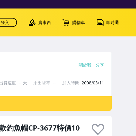
登入
賣東西
購物車
即時通
關於我
分享
出貨速度
--
天
未出貨率
--
加入時間
2008/03/11
款釣魚帽CP-3677特價10