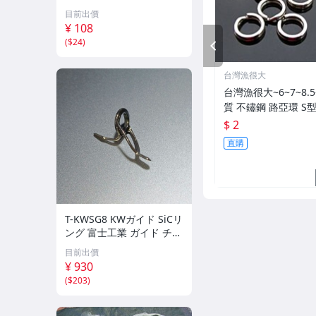
ブラック
目前出價
¥ 108
(
$24
)
PREV
台灣漁很大
台灣漁很大~6~7~8.5
質 不鏽鋼 路亞環 S
$ 2
直購
T-KWSG8 KWガイド SiCリ
ング 富士工業 ガイド チタ
ンフレーム
目前出價
¥ 930
(
$203
)