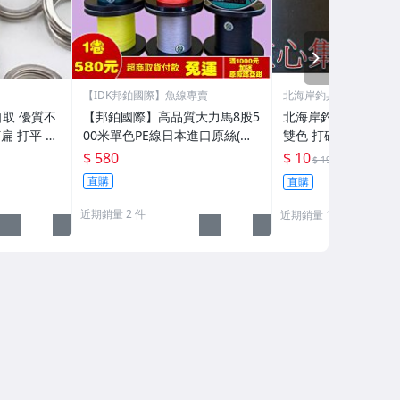
NEXT
【IDK邦鉑國際】魚線專賣
北海岸釣具
取 優質不
【邦鉑國際】高品質大力馬8股5
北海岸釣具 5g亮片
扁 打平 路
00米單色PE線日本進口原絲(適
雙色 打破SPOON
船釣竿/前打竿/路亞竿/磯釣竿/
專攻翹嘴鱸魚鯰魚福
$ 580
$ 10
53折
$ 19
灘釣竿及各種捲線器
魚)路亞旋轉湯匙假餌
直購
直購
近期銷量 2 件
近期銷量 11 件