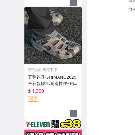
請先詢問後再下標
五豐釣具-SHIMANO2026
最新款輕量.耐滑性佳~釣魚
專用布希涼鞋 FS-091I特價
$ 1,300
1300元
競標