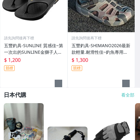
請先詢問後再下標
請先詢問後再下標
五豐釣具-SUNLINE 質感佳~第
五豐釣具-SHIMANO2026最新
一次出的SUNLINE金獅子人字
款輕量.耐滑性佳~釣魚專用布
夾腳拖鞋SUS-401特價1200元
希涼鞋 FS-091I特價1300元
$ 1,200
$ 1,300
競標
競標
日本代購
看全部