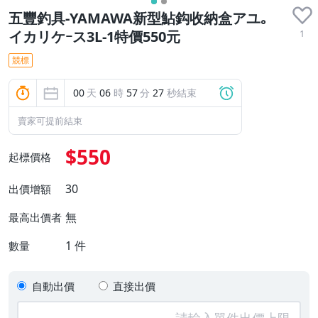
五豐釣具-YAMAWA新型鮎鈎收納盒アユ｡
1
イカリケｰス3L-1特價550元
競標
00
天
06
時
57
分
26
秒結束
賣家可提前結束
$550
起標價格
30
出價增額
無
最高出價者
1
件
數量
自動出價
直接出價