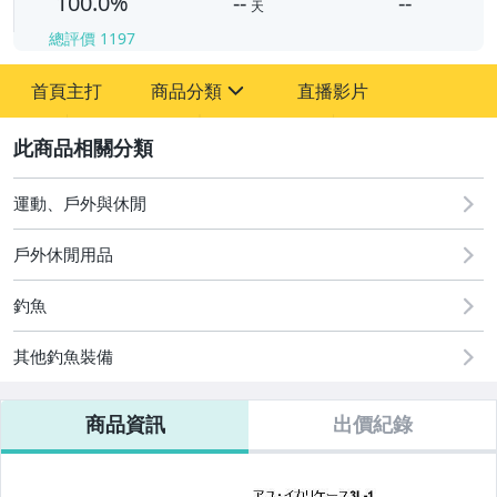
100.0%
--
--
天
總評價
1197
-
首頁主打
商品分類
直播影片
-
sign
運動、戶外與休閒
2
運動、戶外與休閒
戶外休閒用品
釣魚
其他釣魚裝備
商品資訊
出價紀錄