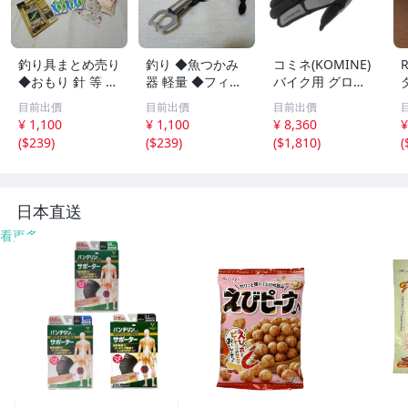
釣り具まとめ売り
釣り ◆魚つかみ
コミネ(KOMINE)
◆おもり 針 等 釣
器 軽量 ◆フィッ
バイク用 グロー
り 海釣り 川釣り
シュグリップ 防
ブ GK-2273 アー
目前出價
目前出價
目前出價
錆性 フィッシュ
バンメッシュグロ
¥ 1,100
¥ 1,100
¥ 8,360
¥
グリッパー コン
ーブ Grey Black
(
$239
)
(
$239
)
(
$1,810
)
(
パクト 魚掴み器
Lya
ステンレス鋼
日本直送
看更多