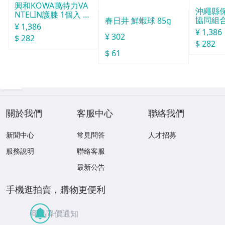
興和KOWA萬特力VA
沖繩縣
NTELIN護膝 1個入 L
協同組合o
春日井 鮮蝦球 85g
號
¥ 1,386
球酒豪傳
¥ 1,386
¥ 302
$ 282
6包入
$ 282
$ 61
關於我們
客服中心
聯絡我們
新聞中心
常見問答
人才招募
服務說明
聯絡客服
最新公告
手機逛拍賣，購物更便利
商品降價通知