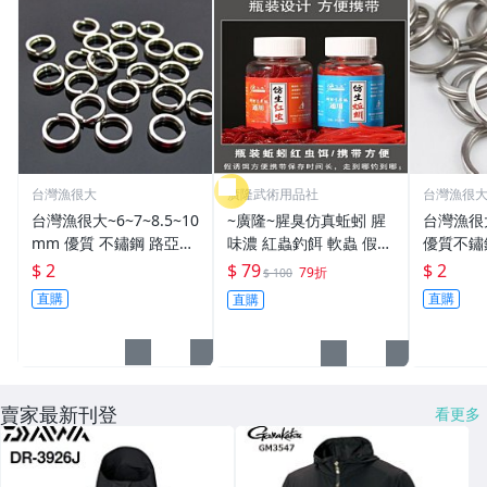
台灣漁很大
廣隆武術用品社
台灣漁很
台灣漁很大~6~7~8.5~10
~廣隆~腥臭仿真蚯蚓 腥
台灣漁很
mm 優質 不鏽鋼 路亞環
味濃 紅蟲釣餌 軟蟲 假蚯
優質不鏽
S型開口 扁平 打扁 打平
蚓 海魚餌 紅蟲 路亞餌
平 打扁 打平 路
$ 2
$ 79
$ 2
79折
$ 100
路亞 雙環 雙圈 強力
假餌 誘餌 仿生餌 擬餌
雙環 路亞環
直購
直購
直購
路亞軟餌
路亞環
賣家最新刊登
看更多