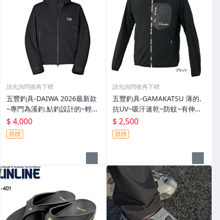
請先詢問後再下標
請先詢問後再下標
五豐釣具-DAIWA 2026最新款
五豐釣具-GAMAKATSU 薄的.
~專門為溪釣.鮎釣設計的~輕
抗UV~吸汗速乾~防蚊~有伸縮
便.薄的短版防水雨衣DR-3926J
彈性付帽防曬外套 GM-3547
$ 4,000
$ 2,500
外套特價4000元
特價2000元
競標
競標