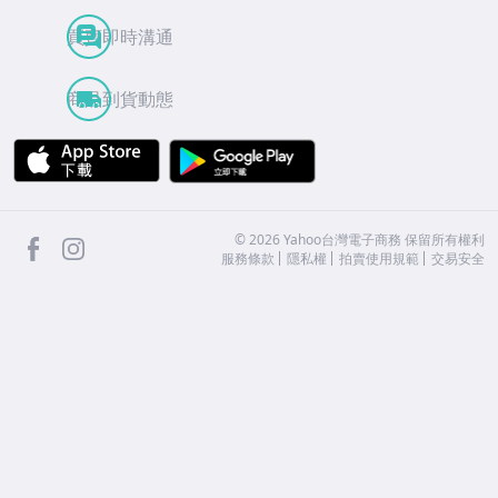
買賣即時溝通
商品到貨動態
APP Store
Google Play
facebook
Instagram
©
2026
Yahoo台灣電子商務 保留所有權利
服務條款
隱私權
拍賣使用規範
交易安全