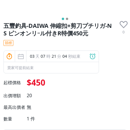
五豐釣具-DAIWA 伸縮扣+剪刀プチリガ-N
0
S ピンオンリｰル付きR特價450元
競標
03
天
07
時
21
分
03
秒結束
賣家可提前結束
$450
起標價格
20
出價增額
無
最高出價者
1
件
數量