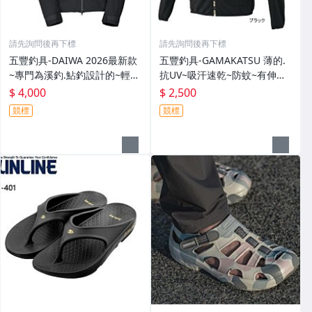
請先詢問後再下標
請先詢問後再下標
五豐釣具-DAIWA 2026最新款
五豐釣具-GAMAKATSU 薄的.
~專門為溪釣.鮎釣設計的~輕
抗UV~吸汗速乾~防蚊~有伸縮
便.薄的短版防水雨衣DR-3926J
彈性付帽防曬外套 GM-3547
$ 4,000
$ 2,500
外套特價4000元
特價2000元
競標
競標