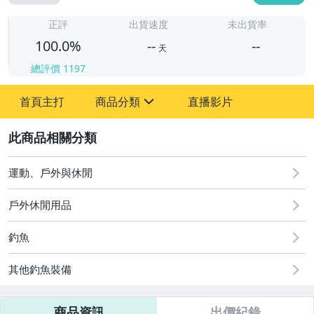
-
-
正評
出貨速度
未出貨率
100.0%
--
--
天
總評價
1197
-
首頁主打
商品分類
直播影片
-
sign
運動、戶外與休閒
2
運動、戶外與休閒
戶外休閒用品
釣魚
其他釣魚裝備
商品資訊
出價紀錄