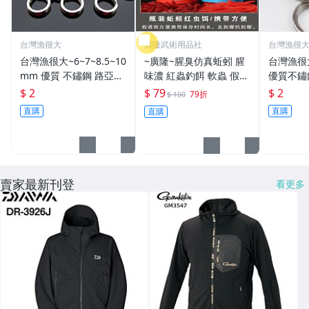
台灣漁很大
廣隆武術用品社
台灣漁很
台灣漁很大~6~7~8.5~10
~廣隆~腥臭仿真蚯蚓 腥
台灣漁很
mm 優質 不鏽鋼 路亞環
味濃 紅蟲釣餌 軟蟲 假蚯
優質不鏽
S型開口 扁平 打扁 打平
蚓 海魚餌 紅蟲 路亞餌
平 打扁 打平 路
$ 2
$ 79
$ 2
79折
$ 100
路亞 雙環 雙圈 強力
假餌 誘餌 仿生餌 擬餌
雙環 路亞環
直購
直購
直購
路亞軟餌
路亞環
賣家最新刊登
看更多