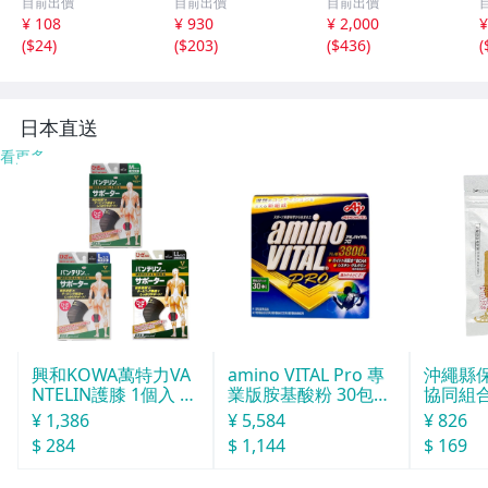
目前出價
目前出價
目前出價
ブラック
チタンフレーム
4Ｋｇ ⑥
¥ 108
¥ 930
¥ 2,000
¥
(
$24
)
(
$203
)
(
$436
)
(
日本直送
看更多
興和KOWA萬特力VA
amino VITAL Pro 專
沖繩縣
NTELIN護膝 1個入 L
業版胺基酸粉 30包獨
協同組合o
號
立包裝
球酒豪傳
¥ 1,386
¥ 5,584
¥ 826
$ 284
$ 1,144
$ 169