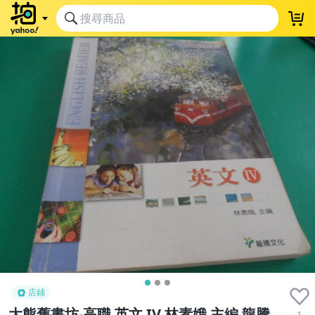
店鋪
大熊舊書坊-高職 英文 IV 林素娥 主編 龍騰
1