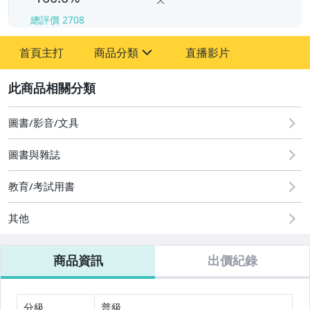
總評價
2708
-
-
首頁主打
商品分類
直播影片
sign
其它
2
圖書/影音/文具
圖書與雜誌
教育/考試用書
其他
商品資訊
出價紀錄
分級
普級