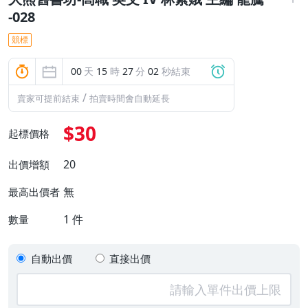
-028
競標
00
天
15
時
27
分
01
秒結束
/
賣家可提前結束
拍賣時間會自動延長
$30
起標價格
20
出價增額
無
最高出價者
1
件
數量
自動出價
直接出價