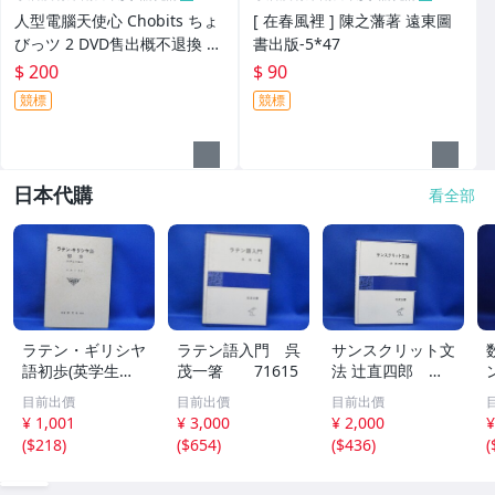
人型電腦天使心 Chobits ちょ
[ 在春風裡 ] 陳之藩著 遠東圖
びっツ 2 DVD售出概不退換 未
書出版-5*47
拆封
$ 200
$ 90
競標
競標
日本代購
看全部
ラテン・ギリシヤ
ラテン語入門 呉
サンスクリット文
語初歩(英学生の
茂一箸 71615
法 辻直四郎 岩
薦め) 市河三
波全書 71613
目前出價
目前出價
目前出價
喜 １９９１年3
¥ 1,001
¥ 3,000
¥ 2,000
¥
5版 71614
(
$218
)
(
$654
)
(
$436
)
(