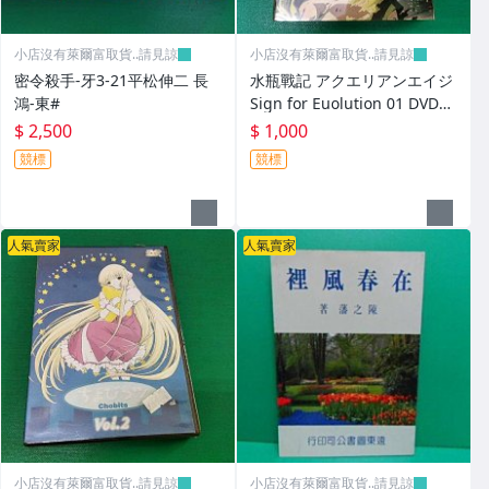
小店沒有萊爾富取貨..請見諒
小店沒有萊爾富取貨..請見諒
密令殺手-牙3-21平松伸二 長
水瓶戰記 アクエリアンエイジ
鴻-東#
Sign for Euolution 01 DVD售
出概不退換
$ 2,500
$ 1,000
競標
競標
人氣賣家
人氣賣家
小店沒有萊爾富取貨..請見諒
小店沒有萊爾富取貨..請見諒