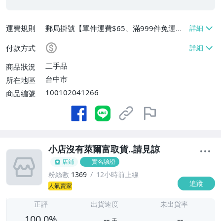
運費規則
郵局掛號【單件運費$65、滿999件免運
費】
付款方式
二手品
商品狀況
台中市
所在地區
100102041266
商品編號
小店沒有萊爾富取貨..請見諒
店鋪
實名驗證
粉絲數
1369
12小時前上線
追蹤
-
人氣賣家
-
正評
出貨速度
未出貨率
100.0%
--
--
天