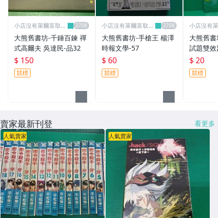
小店沒有萊爾富取
小店沒有萊爾富取
小店沒有
貨..請見諒
貨..請見諒
貨..請見諒
大熊舊書坊-千錘百鍊 禪
大熊舊書坊-手槍王 楊澤
大熊舊書坊- 基
式高爾夫 吳達民-品32
時報文學-57
試題雙效
版-4
$ 150
$ 60
$ 20
競標
競標
競標
賣家最新刊登
看更多
人氣賣家
人氣賣家