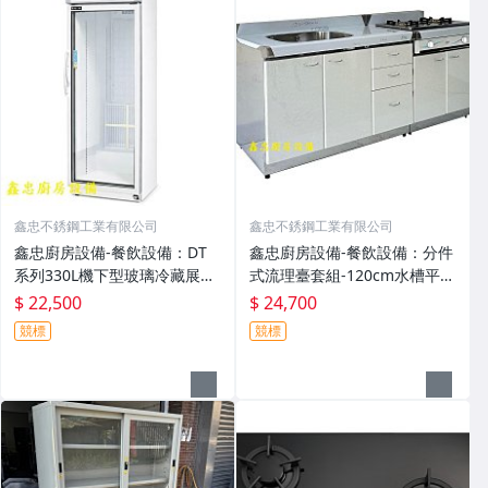
鑫忠不銹鋼工業有限公司
鑫忠不銹鋼工業有限公司
鑫忠廚房設備-餐飲設備：DT
鑫忠廚房設備-餐飲設備：分件
系列330L機下型玻璃冷藏展示
式流理臺套組-120cm水槽平台
冰箱-賣場有水槽-烤箱-快速爐-
抽屜櫥櫃+72cm嵌入爐台櫥櫃
$ 22,500
$ 24,700
果汁機-油炸機-咖啡機-工作台-
+雙口嵌入爐全套-賣場有吊
競標
競標
飲料機-電磁爐-吧台-西餐爐-煮
櫃、抽油煙機、電陶爐、微晶
麵機
調理爐、水龍頭