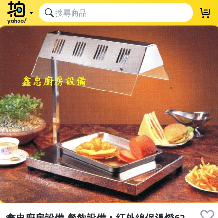
鑫忠廚房設備-餐飲設備：紅外線保溫燈62-