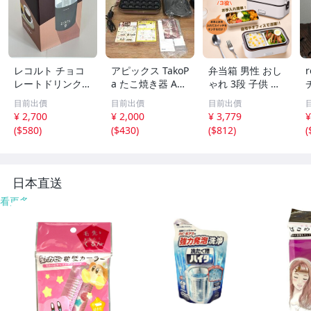
レコルト チョコ
アピックス TakoP
弁当箱 男性 おし
レートドリンクメ
a たこ焼き器 AT
ゃれ 3段 子供 女
ーカー RMT-2 (G
M-024 ブラウン
子 炊飯器 1合炊
目前出價
目前出價
目前出價
Y) Chocolate Dri
着脱式プレート2
き 一人暮らし用
¥ 2,700
¥ 2,000
¥ 3,779
¥
nk Maker recolte
枚組（たこ焼き/
マルチ 小型 電気
(
$580
)
(
$430
)
(
$812
)
(
未開封
平面）元箱/取扱
加熱 ランチ ボッ
説明書/ EH0715-
クス 温め レトル
26
ト オフィス ny45
5
日本直送
看更多