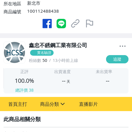
新北市
所在地區
100112488438
商品編號
鑫忠不銹鋼工業有限公司
實名驗證
追蹤
粉絲數
50
13小時前上線
-
-
正評
出貨速度
未出貨率
100.0%
--
--
天
總評價
38
-
首頁主打
商品分類
直播影片
-
sign
居家、家具與園藝
2
家電與影音視聽