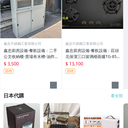
鑫忠不銹鋼工業有限公司
鑫忠不銹鋼工業有限公司
鑫忠廚房設備-餐飲設備：二手
鑫忠廚房設備-餐飲設備：莊頭
公文收納櫃-賣場有水槽-油炸
北保潔三口玻璃檯面爐TG-853
機-冰箱-快速爐-吧台-微波爐-
3G賣場有流理台-烤箱-微晶調
$ 3,500
$ 13,100
烤箱-煮麵機-發酵箱-咖啡機-電
理爐-冰箱-熱水器-烘碗機
競標
競標
磁爐
日本代購
看全部