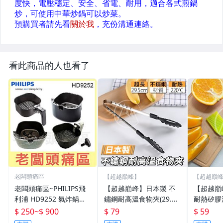
看此商品的人也看了
老闆頭痛區
【超越巔峰】
【超越巔
老闆頭痛區~PHILIPS飛
【超越巔峰】日本製 不
【超越巔
利浦 HD9252 氣炸鍋專
鏽鋼耐高溫食物夾(29.5c
耐熱矽膠
用外鍋、內鍋、外鍋塞
m) 氣炸鍋料理夾 矽膠夾
蛋液刷 
$ 250
~
$ 900
$ 79
$ 59
防燙夾 燒烤夾 氣炸鍋配
培刷 烤