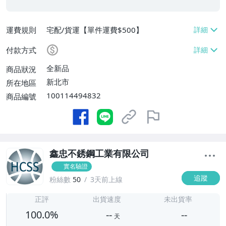
運費規則
宅配/貨運【單件運費$500】
付款方式
全新品
商品狀況
新北市
所在地區
100114494832
商品編號
鑫忠不銹鋼工業有限公司
實名驗證
追蹤
粉絲數
50
3天前上線
-
-
正評
出貨速度
未出貨率
100.0%
--
--
天