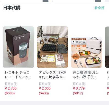
日本代購
看全部
レコルト チョコ
アピックス TakoP
弁当箱 男性 おし
レートドリンクメ
a たこ焼き器 AT
ゃれ 3段 子供 女
ーカー RMT-2 (G
M-024 ブラウン
子 炊飯器 1合炊
目前出價
目前出價
目前出價
Y) Chocolate Dri
着脱式プレート2
き 一人暮らし用
¥ 2,700
¥ 2,000
¥ 3,779
¥
nk Maker recolte
枚組（たこ焼き/
マルチ 小型 電気
(
$580
)
(
$430
)
(
$812
)
(
未開封
平面）元箱/取扱
加熱 ランチ ボッ
説明書/ EH0715-
クス 温め レトル
26
ト オフィス ny45