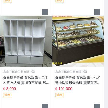
競標
競標
磁爐
油槽-煎板爐-油炸機-烤箱-西餐
爐
鑫忠不銹鋼工業有限公司
鑫忠不銹鋼工業有限公司
鑫忠廚房設備-餐飲設備：二手
鑫忠廚房設備-餐飲設備：七尺
木質收納櫃-賣場有西餐爐-烤
落地型弧形蛋糕櫃-賣場有西餐
箱-發酵箱-水槽-抽油煙機-油炸
爐-烤箱-水槽-工作檯
$ 8,000
$ 101,000
機-冰箱-工作檯-吧台-煮麵機-
競標
競標
電磁爐-咖啡機