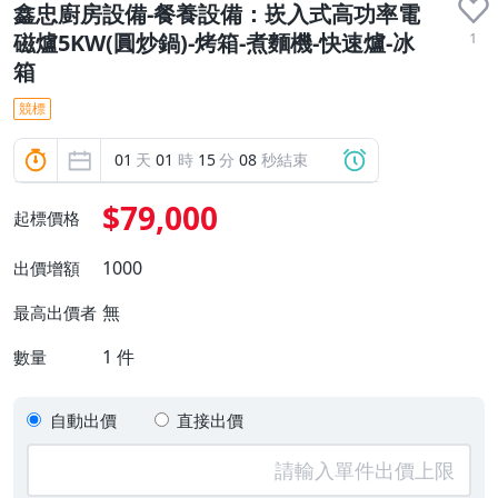
鑫忠廚房設備-餐養設備：崁入式高功率電
1
磁爐5KW(圓炒鍋)-烤箱-煮麵機-快速爐-冰
箱
競標
01
天
01
時
15
分
07
秒結束
$79,000
起標價格
1000
出價增額
無
最高出價者
1
件
數量
自動出價
直接出價