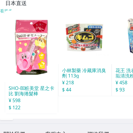
5
日本直送
看更多
小林製藥 冷藏庫消臭
花王 洗
劑 113g
垢清洗粉
¥ 218
¥ 458
SHO-BI粧美堂 星之卡
$ 44
$ 93
比 劉海捲髮棒
¥ 598
$ 122