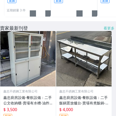
直購
直購
直購
件 耐熱夾 麵包夾
長柄油掃
近期銷量 3 件
賣家最新刊登
看更多
鑫忠不銹鋼工業有限公司
鑫忠不銹鋼工業有限公司
鑫忠廚房設備-餐飲設備：二手
鑫忠廚房設備-餐飲設備：二手
公文收納櫃-賣場有水槽-油炸
飯鍋置放爐台-賣場有煮飯鍋-
機-冰箱-快速爐-吧台-微波爐-
水槽-保溫鍋-冰箱-瓦斯爐-IH
$ 3,500
$ 4,000
烤箱-煮麵機-發酵箱-咖啡機-電
爐-快速爐-煙罩設備-煮麵機-截