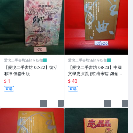
愛悅二手書坊滿額享折扣
愛悅二手書坊滿額享折扣
【愛悅二手書坊 02-22】復活
【愛悅二手書坊 08-23】中國
邪神 佳聯出版
文學史演義 (貳)唐宋篇 錢念孫/
著 正中
$ 1
$ 40
直購
直購