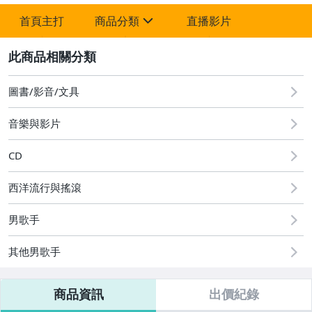
首頁主打
商品分類
直播影片
sign
2
圖書/影音/文具
音樂與影片
簡體書
CD
漫畫書
西洋流行與搖滾
雜誌期刊
小說
男歌手
文學
其他男歌手
社會科學
商品資訊
出價紀錄
人文/地理