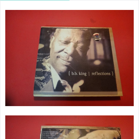
科學
電腦/網路
財經企管
心靈勵志
休閒啫好
美食/餐飲
旅遊
醫藥保健
藝術/音樂
影視娛樂
人物傳記