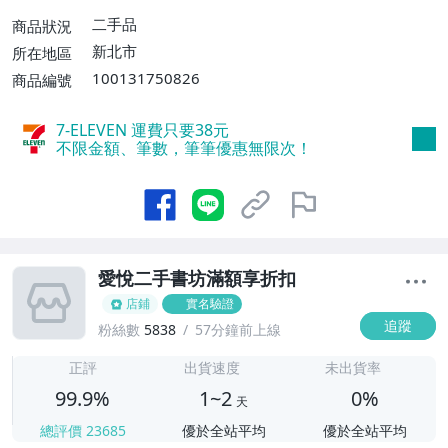
【單件運費$200、消費滿$799免運費】、
二手品
商品狀況
郵局掛號【單件運費$55、消費滿$399免運
新北市
所在地區
費】、面交/自取/不寄送【免運費】
100131750826
商品編號
7-ELEVEN 運費只要
38
元
不限金額、筆數，筆筆優惠無限次！
愛悅二手書坊滿額享折扣
店鋪
實名驗證
追蹤
粉絲數
5838
57分鐘前上線
1
正評
出貨速度
未出貨率
99.9%
1~2
0%
天
總評價
23685
優於全站平均
優於全站平均