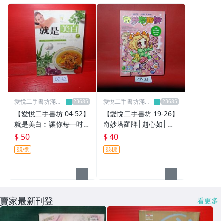
愛悅二手書坊滿額
愛悅二手書坊滿額
享折扣
享折扣
【愛悅二手書坊 04-52】
【愛悅二手書坊 19-26】
就是美白︰讓你每一吋肌
奇妙塔羅牌│趙心如│福
膚都白皙的６９道食譜
地
$ 50
$ 40
彭日珍/著 動能文化
競標
競標
賣家最新刊登
看更多