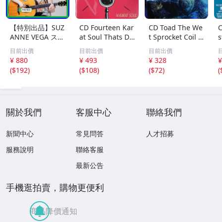
【特別出品】SUZ
CD Fourteen Kar
CD Toad The We
C
ANNE VEGA スザ
at Soul Thats Do
t Sprocket Coil C
s
ンヌ・ヴェガ 精
o-Wapp Acappel
K67862 Columbi
O
目前出價
目前出價
目前出價
選集 100歌 音楽D
la PCCY00374 Ca
a /00110
5
¥ 880
¥ 493
¥ 328
¥
L(MP3CD)☆
nyon Internatio
0
(
$192
)
(
$108
)
(
$72
)
(
nal /00110
關於我們
客服中心
聯絡我們
新聞中心
常見問答
人才招募
服務說明
聯絡客服
最新公告
手機逛拍賣，購物更便利
商品降價通知