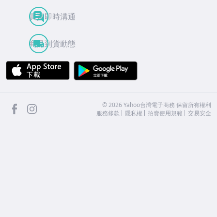
買賣即時溝通
商品到貨動態
APP Store
Google Play
facebook
Instagram
©
2026
Yahoo台灣電子商務 保留所有權利
服務條款
隱私權
拍賣使用規範
交易安全