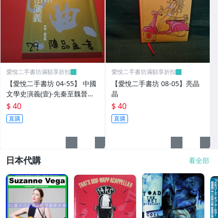
愛悅二手書坊滿額享折扣
愛悅二手書坊滿額享折扣
【愛悅二手書坊 04-55】 中國
【愛悅二手書坊 08-05】亮晶
文學史演義(壹)-先秦至魏晉篇
晶
錢念孫/著 正中
$ 40
$ 40
直購
直購
日本代購
看全部