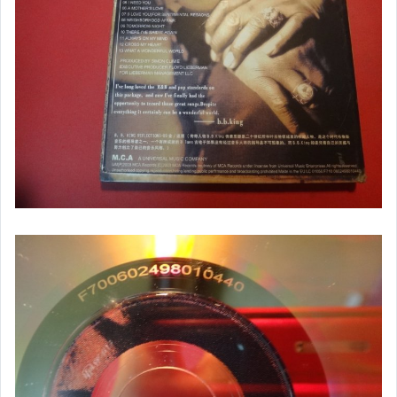
語言學習
教育/考試用書
少年童書
兒童繪本
古書善本
西文書
日文書
工具書/字典
其它
其它