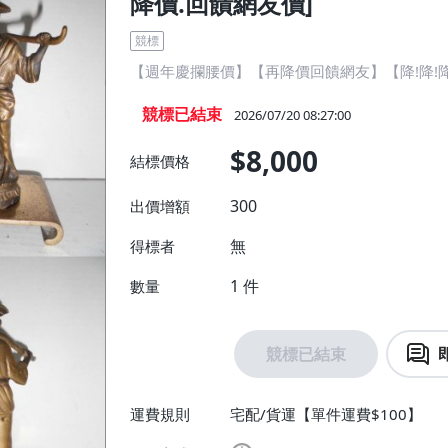
降價.回饋網友價]
競標
【週年慶攔腰價】【再降價回饋網友】【降!降!
競標已結束
2026/07/20 08:27:00
$8,000
結標價格
300
出價增額
無
得標者
1
件
數量
競標已結束
運費規則
宅配/貨運【單件運費$100】