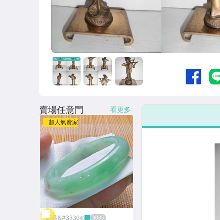
女包精品與女鞋
家電與影音視聽
美食與地方特產
賣場任意門
看更多
超人氣賣家
昕品&#33304;