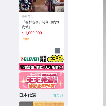
眷村老宿
『眷村老宿』開幕[假內惟
商城]
$ 1,000,000
競標
日本代購
看全部