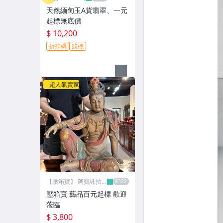
天然緬甸玉A貨翡翠、一元
起標無底價
$ 10,200
折扣碼
競標
超人氣賣家
【壓箱寶】 阿寶託拍
網
壓箱寶 藝品百元起標 歡迎
蒞臨
$ 3,800