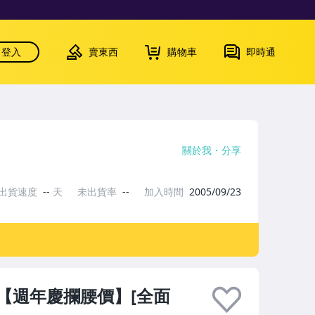
登入
賣東西
購物車
即時通
關於我
分享
出貨速度
--
天
未出貨率
--
加入時間
2005/09/23
【週年慶攔腰價】[全面