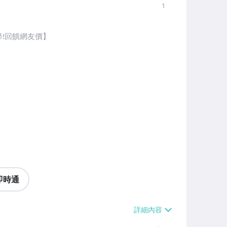
1
降!回饋網友價】
即時通