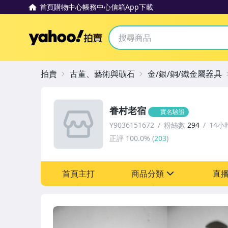
首頁
購物中心
帳務中心
信箱
App下載
Yahoo拍賣
拍賣
古董、藝術與礦石
金/銀/銅/鐵金屬器具
眷村老宿
實名驗證
Y9036151672
粉絲數
294
14小
正評
100.0%
(
203
)
首頁主打
商品分類
直
sign