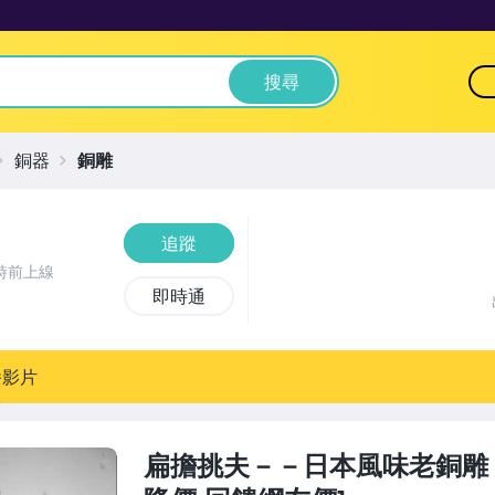
搜尋
銅器
銅雕
追蹤
時前上線
即時通
播影片
扁擔挑夫－－日本風味老銅雕