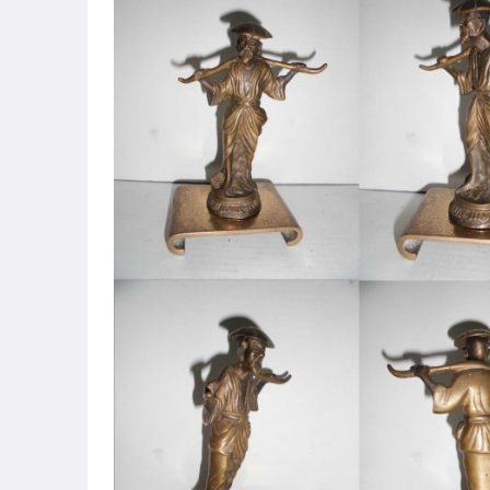
圖書/影音/文具
古董、藝術與礦石
手機、配件與通訊
相機、攝影與周邊
運動、戶外與休閒
居家、家具與園藝
玩具、模型與公仔
男性精品與服飾
偶像、球員卡與郵幣
女裝與服飾配件
手錶與飾品配件