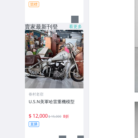
競標
賣家最新刊登
看更多
眷村老宿
U.S.N美軍哈雷重機模型
$ 12,000
8折
$ 15,000
直購