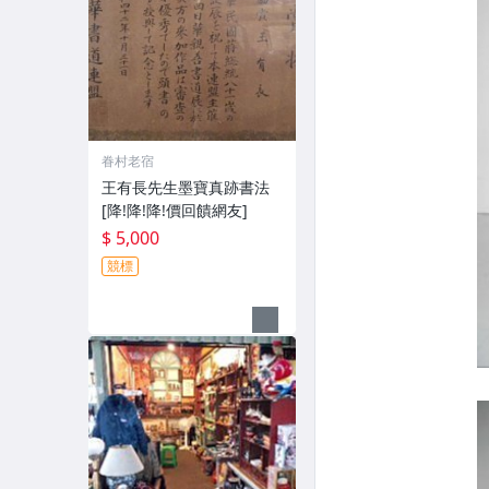
眷村老宿
王有長先生墨寶真跡書法
[降!降!降!價回饋網友]
$ 5,000
競標