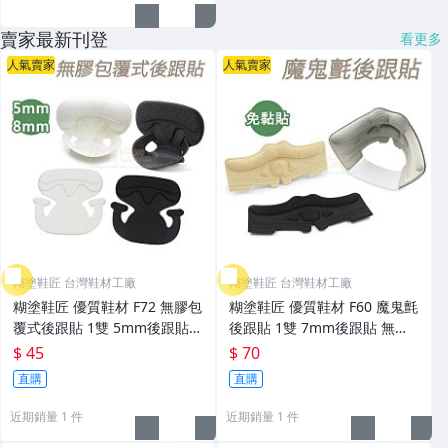
賣家最新刊登
看更多
人氣賣家
人氣賣家
糊塗鞋匠 台灣鞋材工廠
糊塗鞋匠 台灣鞋材工廠
糊塗鞋匠 優質鞋材 F72 無膠包
糊塗鞋匠 優質鞋材 F60 魔鬼氈
覆式後跟貼 1雙 5mm後跟貼 8
後跟貼 1雙 7mm後跟貼 無膠
mm後跟貼 無膠後跟貼 海綿後
後跟貼 海綿後跟貼 免貼膠
$ 45
$ 70
跟貼 免貼膠
直購
直購
近期銷量 1 件
近期銷量 1 件