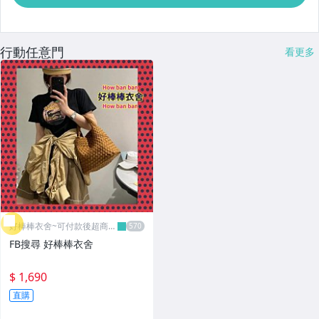
行動任意門
看更多
好棒棒衣舍~可付款後超商取
貨
FB搜尋 好棒棒衣舍
$ 1,690
直購