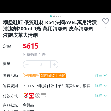
糊塗鞋匠 優質鞋材 K54 法國AVEL萬用污漬
4
清潔劑200ml 1瓶 萬用清潔劑 皮革清潔劑
液體皮革去污劑
$615
定價
累積銷量
1
件
數量
運費活動
運費抵用券
驚喜加碼7-11免運
運費規則
7-ELEVEN取貨付款【單件運費$38、消費滿
$800免運費】、萊爾富取貨付款【單件運
付款方式
費$60、消費滿$800免運費】、宅配/貨運
【單件運費$70、消費滿$800免運費】、面
全新品
商品狀況
交/自取/不寄送【免運費】