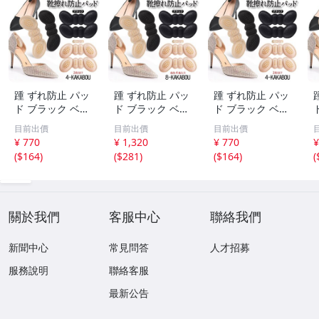
踵 ずれ防止 パッ
踵 ずれ防止 パッ
踵 ずれ防止 パッ
ド ブラック ベー
ド ブラック ベー
ド ブラック ベー
ジュ 各色 2枚入
ジュ 各色 4枚入
ジュ 各色 2枚入
目前出價
目前出價
目前出價
り クッション 靴
り クッション 靴
り クッション 靴
¥ 770
¥ 1,320
¥ 770
¥
擦れ パカパカ 防
擦れ パカパカ 防
擦れ パカパカ 防
(
$164
)
(
$281
)
(
$164
)
(
止 かかと用 ふん
止 かかと用 ふん
止 かかと用 ふん
わり パンプス イ
わり パンプス イ
わり パンプス イ
ンソール 4-KAKA
ンソール 8-KAKA
ンソール 4-KAKA
BOU
BOU
BOU
關於我們
客服中心
聯絡我們
新聞中心
常見問答
人才招募
服務說明
聯絡客服
最新公告