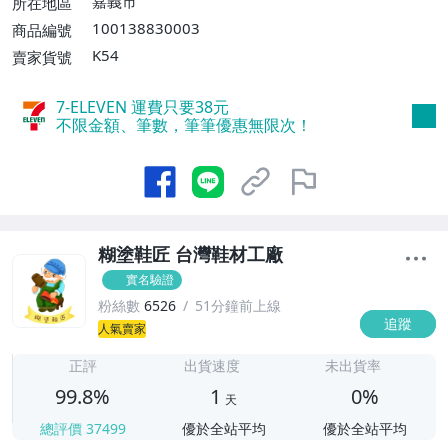
嘉義市
所在地區
100138830003
商品編號
K54
賣家貨號
7-ELEVEN 運費只要
38
元
不限金額、筆數，筆筆優惠無限次！
糊塗鞋匠 台灣鞋材工廠
實名驗證
粉絲數
6526
51分鐘前上線
追蹤
1
人氣賣家
正評
出貨速度
未出貨率
99.8%
1
0%
天
總評價
37499
優於全站平均
優於全站平均