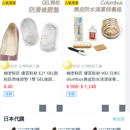
人氣賣家
人氣賣家
糊塗鞋匠 台灣鞋材工廠
糊塗鞋匠 台灣鞋材工廠
糊塗鞋匠 優質鞋材 E21 GEL顆
糊塗鞋匠 優質鞋材 V02 日本C
粒防滑後跟墊 1雙 GEL後跟墊
olumbus麂皮防水清潔保養組
矽膠後跟墊 半碼鞋墊 腳跟墊
1組 麂皮刷 麂皮防霉清潔劑 麂
$ 40
$ 988
~
$ 1,248
足跟墊
皮橡膠刷
直購
直購
日本代購
看全部