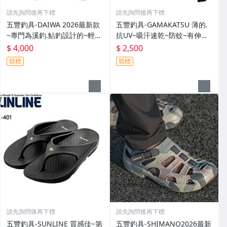
請先詢問後再下標
請先詢問後再下標
五豐釣具-DAIWA 2026最新款
五豐釣具-GAMAKATSU 薄的.
~專門為溪釣.鮎釣設計的~輕
抗UV~吸汗速乾~防蚊~有伸縮
便.薄的短版防水雨衣DR-3926J
彈性付帽防曬外套 GM-3547
$ 4,000
$ 2,500
外套特價4000元
特價2000元
競標
競標
請先詢問後再下標
請先詢問後再下標
五豐釣具-SUNLINE 質感佳~第
五豐釣具-SHIMANO2026最新