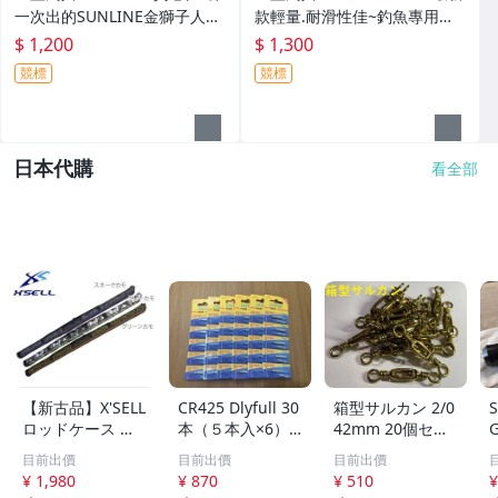
一次出的SUNLINE金獅子人字
款輕量.耐滑性佳~釣魚專用布
夾腳拖鞋SUS-401特價1200元
希涼鞋 FS-091I特價1300元
$ 1,200
$ 1,300
競標
競標
日本代購
看全部
【新古品】X'SELL
CR425 Dlyfull 30
箱型サルカン 2/0
S
ロッドケース 釣
本（５本入×6）
42mm 20個セッ
G
り竿ケース 迷彩
電気ウキ用 竿先
ト ＜送料無料＞
h
目前出價
目前出價
目前出價
柄 140cm
ライト 穂先ライ
¥ 1,980
¥ 870
¥ 510
¥
ト用 2026年5月