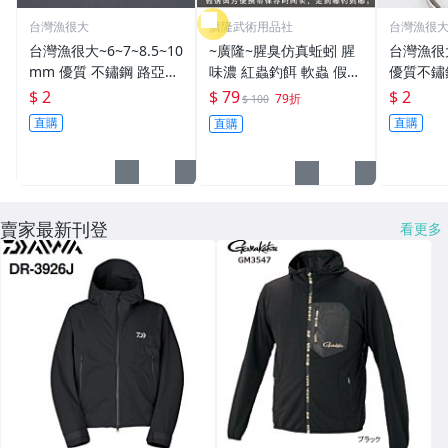
台灣漁很大
廣隆武術用品社
台灣漁很
台灣漁很大~6~7~8.5~10
~廣隆~腥臭仿真蚯蚓 腥
台灣漁很
mm 優質 不鏽鋼 路亞環
味濃 紅蟲釣餌 軟蟲 假蚯
優質不鏽
S型開口 扁平 打扁 打平
蚓 海魚餌 紅蟲 路亞餌
平 打扁 打平 路
$ 2
$ 79
$ 2
79折
$ 100
路亞 雙環 雙圈 強力
假餌 誘餌 仿生餌 擬餌
雙環 路亞環
直購
直購
直購
路亞軟餌
路亞環
賣家最新刊登
看更多