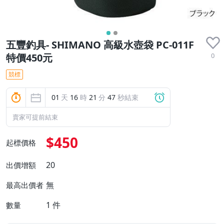
五豐釣具- SHIMANO 高級水壺袋 PC-011F
0
特價450元
競標
01
天
16
時
21
分
47
秒結束
賣家可提前結束
$450
起標價格
20
出價增額
無
最高出價者
1
件
數量