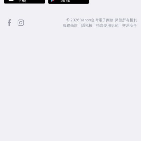
facebook
Instagram
©
2026
Yahoo台灣電子商務 保留所有權利
服務條款
隱私權
拍賣使用規範
交易安全