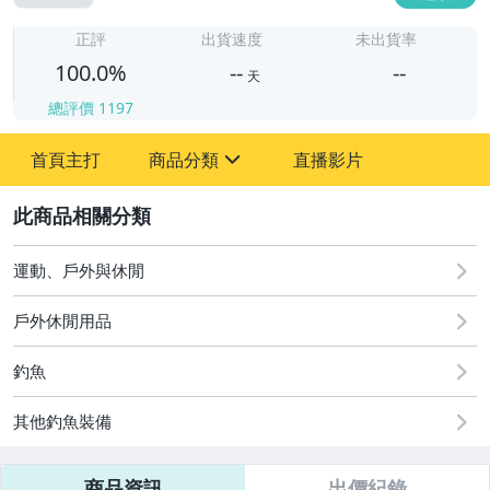
-
-
正評
出貨速度
未出貨率
100.0%
--
--
天
總評價
1197
-
首頁主打
商品分類
直播影片
-
sign
運動、戶外與休閒
2
運動、戶外與休閒
戶外休閒用品
釣魚
其他釣魚裝備
商品資訊
出價紀錄