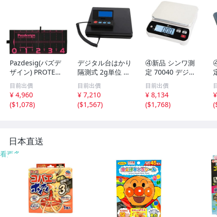
Pazdesig(パズデ
デジタル台はかり
④新品 シンワ測
ザイン) PROTECT
隔測式 2g単位 最
定 70040 デジタ
MAJOR 40 II プ
大50kg 計量 はか
ルはかり WP 20k
目前出價
目前出價
目前出價
ロテクトメジャー
り 秤 電子秤 デジ
g 防塵防水 取引
¥ 4,960
¥ 7,210
¥ 8,134
¥
40 II PAC-317 20
タル デジタル台
証明以外用 農作
(
$1,078
)
(
$1,567
)
(
$1,768
)
(
xPx
はかり デジタル
物、宅配便などの
スケール 家庭用y
様々な計量に 水
に濡れる場所での
計量に
日本直送
看更多