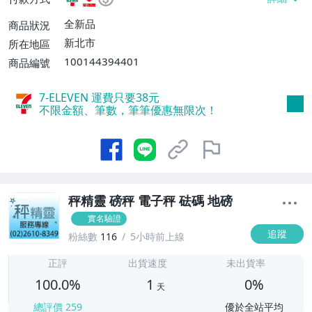
離島配送【單件運費$210】、面交/自取/不
寄送【免運費】
全新品
商品狀況
新北市
所在地區
100144394401
商品編號
7-ELEVEN 運費只要
38
元
不限金額、筆數，筆筆優惠無限次！
秤精靈 磅秤 電子秤 砝碼 地磅
實名驗證
追蹤
粉絲數
116
5小時前上線
1
正評
出貨速度
未出貨率
100.0%
1
0%
天
總評價
259
優於全站平均