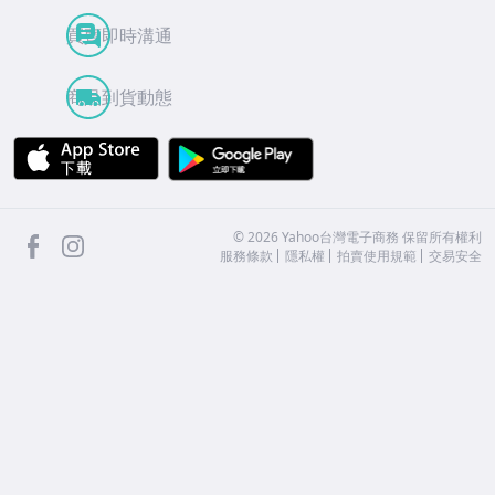
買賣即時溝通
商品到貨動態
APP Store
Google Play
facebook
Instagram
©
2026
Yahoo台灣電子商務 保留所有權利
服務條款
隱私權
拍賣使用規範
交易安全