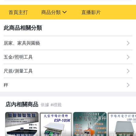
首頁主打
商品分類
直播影片
sign
2
居家、家具與園藝
居家、家具與園藝
五金/照明工具
尺規/測量工具
秤
店內相關商品
地磅 雙層薄型地
磅秤 電子秤
電子吊秤 天車吊
磅秤 電子秤