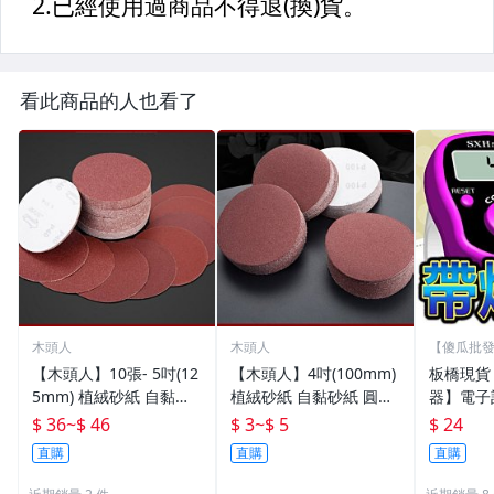
看此商品的人也看了
木頭人
木頭人
【傻瓜批發
電腦
【木頭人】10張- 5吋(12
【木頭人】4吋(100mm)
板橋現貨
5mm) 植絨砂紙 自黏砂
植絨砂紙 自黏砂紙 圓盤
器】電子
紙 圓盤砂紙 自黏盤 魔鬼
砂紙 自黏盤 魔鬼氈底盤
數器.戒
$ 36
~
$ 46
$ 3
~
$ 5
$ 24
氈底盤可用
可用
數器.指
直購
直購
直購
位計數器
11