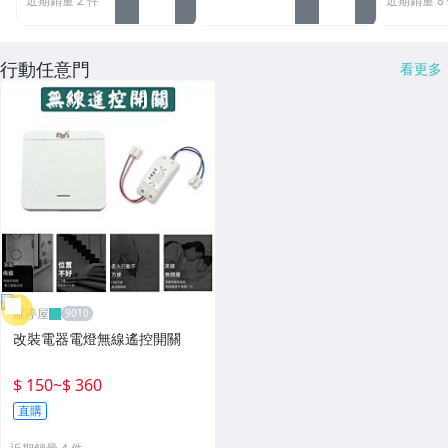
近期銷量 2 件
近期銷量 8
行動任意門
看更多
雁渟屋
改裝電器電燈無線遙控開關
$ 150
~
$ 360
直購