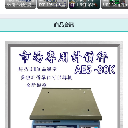
磅 電子地磅 資
ESP-105kg 大型
秤 工業秤 吊秤
UBP-30kg 電
源回收地磅
市場用秤 電子三
磅秤 電子秤 JBS-
計價秤 市場用
(1.5M x 1.5M) --
段式計價桌秤 台
10T 超亮綠字顯
台灣製 中央標
保固兩年 含稅付
灣製 中央標準局
示幕--保固兩年
局檢定合格--保
商品資訊
發票【秤精靈】
檢定合格--保固
【秤精靈】
固一年【秤精
一年【秤精靈】
靈】