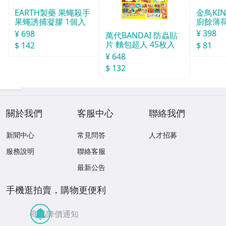
金鳥KI
EARTH製藥 果蠅殺手
廚餘薄
果蠅誘捕凝膠 1個入
30天分
¥ 398
¥ 698
萬代BANDAI 防蟲貼
片 麵包超人 45枚入
$ 81
$ 142
¥ 648
$ 132
關於我們
客服中心
聯絡我們
新聞中心
常見問答
人才招募
服務說明
聯絡客服
最新公告
手機逛拍賣，購物更便利
商品降價通知