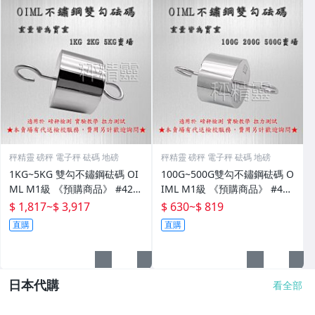
秤精靈 磅秤 電子秤 砝碼 地磅
秤精靈 磅秤 電子秤 砝碼 地磅
1KG~5KG 雙勾不鏽鋼砝碼 OI
100G~500G雙勾不鏽鋼砝碼 O
ML M1級 《預購商品》 #420
IML M1級 《預購商品》 #420
不銹鋼 砝碼 課堂教具 實驗室
不銹鋼 砝碼 課堂教具 實驗室
$ 1,817
~
$ 3,917
$ 630
~
$ 819
檢測 磅秤校正 砝碼 拉力【秤
檢測 磅秤校正 砝碼 拉力【秤
直購
直購
精靈】
精靈】
日本代購
看全部