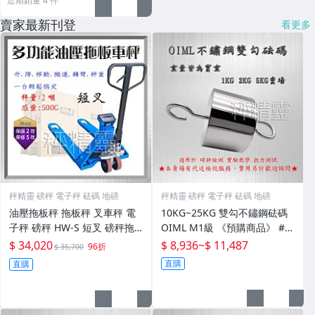
近期銷量 4 件
賣家最新刊登
看更多
秤精靈 磅秤 電子秤 砝碼 地磅
秤精靈 磅秤 電子秤 砝碼 地磅
油壓拖板秤 拖板秤 叉車秤 電
10KG~25KG 雙勾不鏽鋼砝碼
子秤 磅秤 HW-S 短叉 磅秤拖
OIML M1級 《預購商品》 #4
板車--保固兩年 附發票【秤精
20不銹鋼 砝碼 課堂教具 實驗
$ 34,020
$ 8,936
~
$ 11,487
96折
$ 35,700
靈】
室檢測 磅秤校正 砝碼 拉力
直購
直購
【秤精靈】