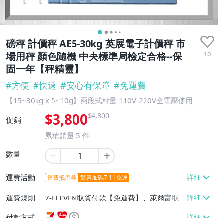
磅秤 計價秤 AE5-30kg 英展電子計價秤 市
10
場用秤 顏色隨機 中央標準局檢定合格--保
固一年【秤精靈】
#
方便
#
快速
#
安心有保障
#
免運費
【15~30kg x 5~10g】兩段式秤量 110V-220V全電壓使用
$3,800
$4,300
促銷
累積銷量
5
件
數量
運費活動
運費抵用券
驚喜加碼7-11免運
運費規則
7-ELEVEN取貨付款【免運費】、萊爾富取
貨付款【免運費】、郵局掛號【免運費】、
付款方式