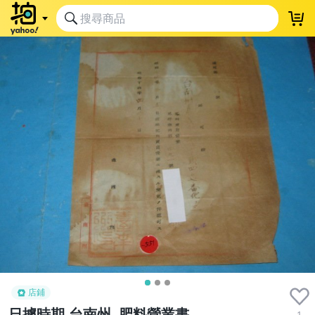
店鋪
日據時期,台南州, 肥料營業書
1