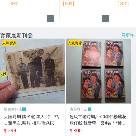
競標
競標
競標
賣家最新刊登
看更多
人氣賣家
人氣賣家
懷舊柑仔店
懷舊柑仔店
大陸時期 國民黨 軍人,特工??,
超級古老時期,5-60年代楊麗花
古董黑白,照片,相片(老兵民國3
歌仔戲,錄音帶一套4卷 **稀少
8年從大陸帶來台灣的) **稀少
品
$ 299
$ 800
品6