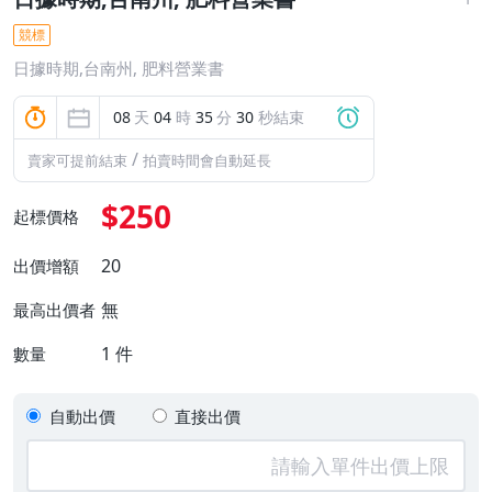
競標
日據時期,台南州, 肥料營業書
08
天
04
時
35
分
29
秒結束
/
賣家可提前結束
拍賣時間會自動延長
$250
起標價格
20
出價增額
無
最高出價者
1
件
數量
自動出價
直接出價