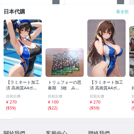
日本代購
看全部
【ラミネート加工
トリュフォーの思
【ラミネート加工
済 高画質A4ポス
春期 3枚 みゆ
済 高画質A4ポス
ター】1583 AI美
き座 ジュリー
ター】1582 AI美
目前出價
目前出價
目前出價
女 イラスト ポス
デムソー ｋ
女 イラスト ポス
¥ 270
¥ 100
¥ 270
¥
ター セクシー か
ター セクシー か
(
$59
)
(
$22
)
(
$59
)
(
わいい 水着 下着
わいい 水着 下着
關於我們
客服中心
聯絡我們