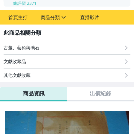
總評價
2371
-
首頁主打
商品分類
直播影片
-
sign
其它
2
古董、藝術與礦石
文獻收藏品
其他文獻收藏
商品資訊
出價紀錄