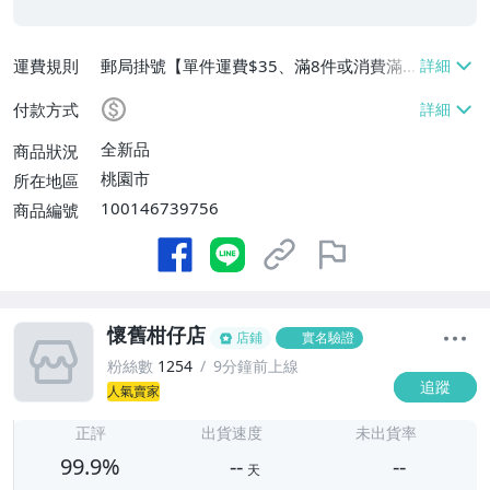
運費規則
郵局掛號【單件運費$35、滿8件或消費滿
$3500免運費】
付款方式
全新品
商品狀況
桃園市
所在地區
100146739756
商品編號
懷舊柑仔店
店鋪
實名驗證
粉絲數
1254
9分鐘前上線
追蹤
人氣賣家
-
-
正評
出貨速度
未出貨率
99.9%
--
--
天