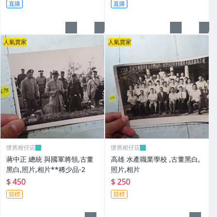
直購
直購
人氣賣家
人氣賣家
懷舊柑仔店
懷舊柑仔店
蔣中正 總統 與國軍將領,古董
高雄 水產職業學校 ,古董黑白,
黑白,照片,相片**稀少品-2
照片,相片
$ 450
$ 250
競標
競標