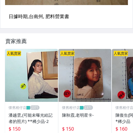
賣家推薦
人氣賣家
人氣賣家
人氣賣家
懷舊柑仔店
懷舊柑仔店
懷舊柑仔
潘越雲,(可能未曝光給記
陳秋霞,老明星卡-
陳復生(阿
者的照片) **稀少品-2
*稀少品
$ 150
$ 150
$ 160